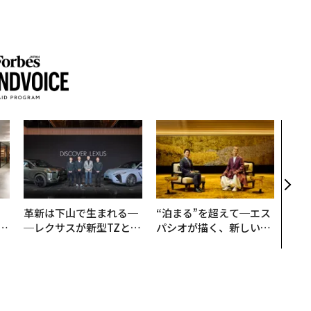
〜決
模組
装」
く”
ビジ
、
革新は下山で生まれる─
“泊まる”を超えて─エス
が
─レクサスが新型TZとE
パシオが描く、新しい日
」
Sに込めた「DISCOVE
本のラグジュアリー（中
R」の哲学
編）