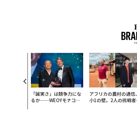
「誠実さ」は競争力にな
アフリカの農村の通信
るか──WEOYモナコで
小1の壁。2人の挑戦者
見た、くら寿司の経営哲
手にした「次なる武器
学