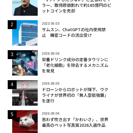
ラー、取得原価割れで約165億円のビ
ットコインを売却
2023.05.03
サムスン、ChatGPTの社内使用禁
止 機密コードの流出受け
2026.08.06
栄養ドリンク成分の定番タウリンに
「老化細胞」を除去するメカニズム
を発見
2026.08.05
ドローンからロボットが降下、ウク
ライナが世界初の「無人空挺強襲」
を遂行
2026.08.06
思わず吹き出す「かわいさ」、世界
最高のペット写真賞2026入選作品