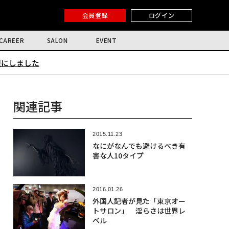
会員登録
ログイン
CAREER
SALON
EVENT
限にしました
関連記事
2015.11.23
なにがなんでも避けるべき有
害な人10タイプ
2016.01.26
外国人記者が見た「東京オー
トサロン」 淫らさは世界レ
ベル