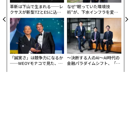
多い。これは仕切りや壁のないオープンプランオフィス
革新は下山で生まれる──レ
なぜ“眠っていた環境技
がほとんどだということとも関連している。ノックする
クサスが新型TZとESに込め
術”が、下水インフラを変え
ドアはなく秘書もいない。上司に用があれば近づいてい
た「DISCOVER」の哲学
たのか──産総研×月島JFE
って肩を叩けばいい。ヒエラルキーのない空間では、上
アクアソリューションの10年
から下への情報の流れもスムーズになる。平等に重きを
置く社会ではひとりひとりが尊重される。こうしたこと
が、役職に関係なく会社全体のことを考えて見解や意見
を示すことにつながっているのだ。
「誠実さ」は競争力になるか
〜決断する人のAI〜AI時代の
──WEOYモナコで見た、く
金融パラダイムシフト、「超
ら寿司の経営哲学
個別化」の核心 【MUFG×ウ
ェルスナビ×PwC】