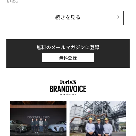
いる。
こうした国で起業家精神が育つのは難しい。だが、デン
マーク人の働き方にスタートアップ企業が学ぶべきこと
続きを見る
が4つある。
1. チームワークを重視する
デンマークの会社では社員同士を競わせるよりチームワ
無料のメールマガジンに登録
ークに重きを置いている。もちろん上司や役員に気に入
無料登録
られたいという無意識の競争はあるが、それが他の国の
ように厳密な評価制度として確立されていないのだ。お
かげで職場はあまりストレスもなく、互いに協力しやす
い環境になっている。少人数のスタートアップ企業で
は、社員の苛烈な競争を煽って険悪なムードを作り出す
より、デンマークを見習ってチームワーク重視でいくほ
パ
うがいい。
技
無
目
2. フラットでヒエラルキーのない組織
防
の
デンマークでは、上司も部下も並んで昼食をとることが
ン