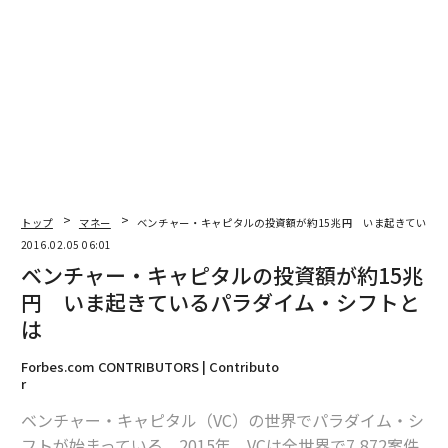
トップ
マネー
ベンチャー・キャピタルの投資額が約15兆円 いま起きている
2016.02.05 06:01
ベンチャー・キャピタルの投資額が約15兆
円 いま起きているパラダイム・シフトと
は
Forbes.com CONTRIBUTORS | Contributo
編集＝速水由美
r
ベンチャー・キャピタル（VC）の世界でパラダイム・シ
フトが始まっている。2015年、VCは全世界で7,872案件