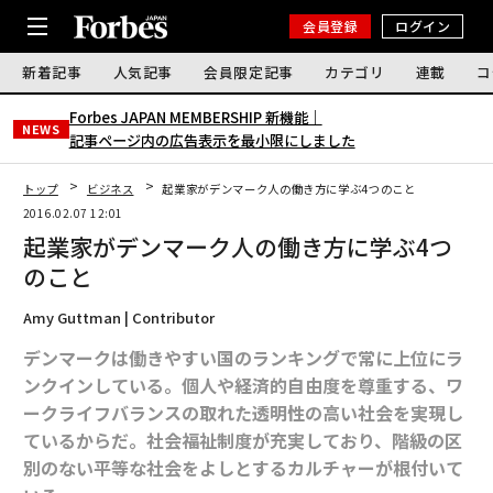
会員登録
ログイン
新着記事
人気記事
会員限定記事
カテゴリ
連載
コ
Forbes JAPAN MEMBERSHIP 新機能｜
NEWS
記事ページ内の広告表示を最小限にしました
トップ
ビジネス
起業家がデンマーク人の働き方に学ぶ4つのこと
2016.02.07 12:01
起業家がデンマーク人の働き方に学ぶ4つ
のこと
Amy Guttman | Contributor
デンマークは働きやすい国のランキングで常に上位にラ
ンクインしている。個人や経済的自由度を尊重する、ワ
ークライフバランスの取れた透明性の高い社会を実現し
ているからだ。社会福祉制度が充実しており、階級の区
別のない平等な社会をよしとするカルチャーが根付いて