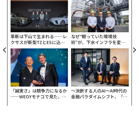
技
ンピューティング、モノのインターネット、モバイル･コ
無
実業家にも意外に多い「サイコパス」 性格に表れる5つの特徴
目
マース）などである。
防
の
ン
革新は下山で生まれる──レ
なぜ“眠っていた環境技
advertisement
クサスが新型TZとESに込め
術”が、下水インフラを変え
た「DISCOVER」の哲学
たのか──産総研×月島JFE
アクアソリューションの10年
「誠実さ」は競争力になるか
〜決断する人のAI〜AI時代の
──WEOYモナコで見た、く
金融パラダイムシフト、「超
ら寿司の経営哲学
個別化」の核心 【MUFG×ウ
ェルスナビ×PwC】