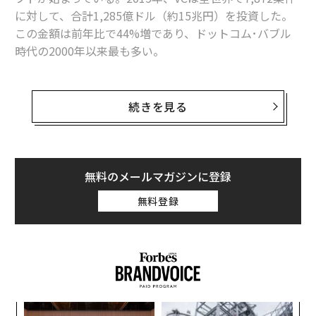
2026年9月号発売中
に対して、合計1,285億ドル（約15兆円）を投資した。
この金額は前年比で44%増であり、ドットコム･バブル
時代の2000年以来最も多い。
最新号の購入はこちらから
ほとんどの投資は、1案件当たり1億ドルを超えるような
メンバーシップに登録する
いわゆる”メガディール”に向けられており、かつ投資先
続きを見る
も、ウーバーのような成熟したスタートアップに集中し
ていたのが昨年の特徴だ。こうしたメガディール狂想曲
の結果、レイトステージの企業やIPO直前･直後の企業向
けの投資案件は飽和状態となっており、VCではいま、い
無料のメールマガジンに登録
関連記事
かに新しいアイデアで投資を行うかの模索を始めたとこ
無料登録
ろである。
ベンチャー・キャピタルの投資額が約15兆円 いま起きているパラダイ
ム・シフトとは
VCの世界ではまた、イノベーション分野に関する大転換
香港がアジアのスタートアップ・ハブになるために必要なこと
も起きつつある。一昔前のイノベーションと言えば、ソ
ーシャル･コネクティビティがテーマであった。具体的に
私がこの起業家に投資した理由 永田暁彦 → 三宅徹
は、ソーシャル･ネットワーキング、シェアリング･エコ
パ
投資先はリーダーで選ぶ FBとアマゾンが「買い」な理由
ノミー、そうしたことを支えるインフラ（クラウド・コ