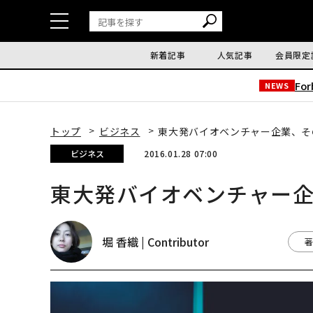
新着記事
人気記事
会員限定
Fo
NEWS
トップ
ビジネス
東大発バイオベンチャー企業、そ
ビジネス
2016.01.28 07:00
東大発バイオベンチャー
堀 香織 | Contributor
著