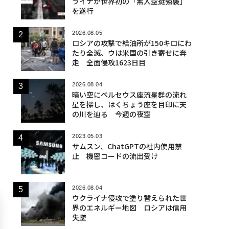
ライナが世界初の「無人空挺強襲」
を遂行
2026.08.05
ロシアの攻撃で給油所が150キロにわ
たり全滅、ウは米国の引き寄せに奔
走 全面侵攻1623日目
2026.08.04
暗い空にペルセウス座流星群の流れ
星を探し、はくちょう座を目印に天
の川を辿る 今週の夜空
2023.05.03
サムスン、ChatGPTの社内使用禁
止 機密コードの流出受け
2026.08.04
ウクライナ侵攻で塗り替えられた世
界のエネルギー地図 ロシアは信用
失墜