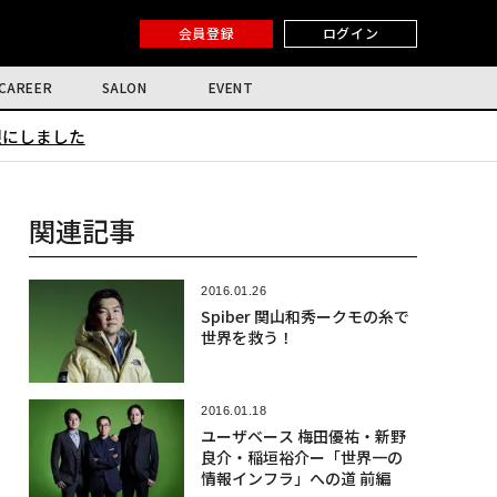
会員登録
ログイン
CAREER
SALON
EVENT
限にしました
関連記事
2016.01.26
Spiber 関山和秀ークモの糸で
世界を救う！
2016.01.18
ユーザベース 梅田優祐・新野
良介・稲垣裕介ー「世界一の
情報インフラ」への道 前編