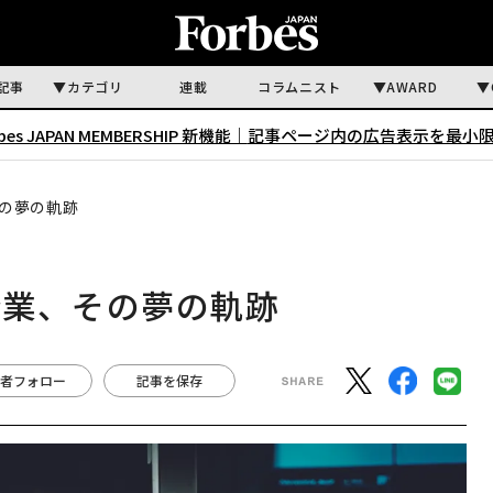
記事
カテゴリ
連載
コラムニスト
AWARD
rbes JAPAN MEMBERSHIP 新機能｜
記事ページ内の広告表示を最小
の夢の軌跡
企業、その夢の軌跡
者フォロー
記事を保存