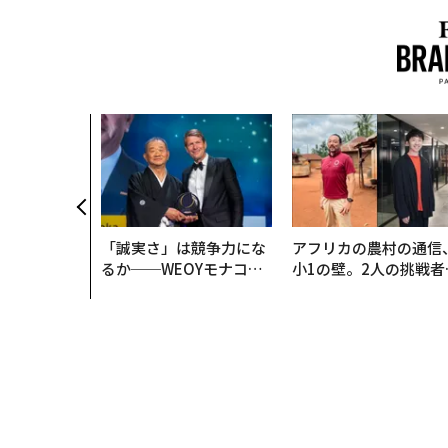
「誠実さ」は競争力にな
アフリカの農村の通信
るか──WEOYモナコで
小1の壁。2人の挑戦者
見た、くら寿司の経営哲
手にした「次なる武器
学