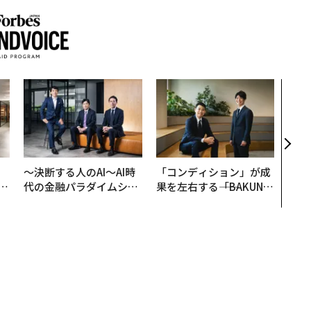
パシ
ンツ
災害
え見
年の
、
〜決断する人のAI〜AI時
「コンディション」が成
が
代の金融パラダイムシフ
果を左右する――「BAKUN
」
ト、「超個別化」の核心
E」のTENTIALが支える
【MUFG×ウェルスナビ
「挑戦者の明日」
×PwC】