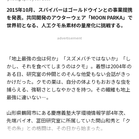
2015年10月、スパイバーはゴールドウインとの事業提携
を発表。共同開発のアウターウェア「MOON PARKA」で
世界初となる、人工クモ糸素材の量産化に挑戦する。
advertisement
「地上最強の虫は何か」「スズメバチではないか」「し
かし、それを食べてしまうのはクモ」。着想は2004年の
ある日、研究室の仲間とのそんな他愛もない会話がきっ
かけだった。クモの巣は、自分の体よりもおおきな虫を
捕らえる、強靭さとしなやかさを持つ。その繊維も地上
最強に違いない—。
山形県鶴岡市にある慶應義塾大学環境情報学部4年次、
先端バイオ、冨田研究室に所属していた関山和秀と「ク
モの糸」との格闘は、その日から始まった。