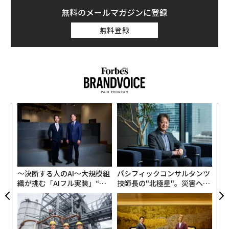
無料のメールマガジンに登録
無料登録
果を
エ
EN
設オ
明
が
“
が
シ
グ
〜決断する人のAI〜大規模組
パシフィックコンサルタンツ
織が挑む「AIフル実装」“使
技師長の"北極星"。災害への
う”企業から“動く”企業へ【N
無力感を乗り越え見つけた、
TTドコモビジネス×PwC】
防災一筋20年の答え