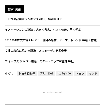
関連記事
「日本の起業家ランキング2016」特別賞は？
イノベーションの秘訣：大きく考え、小さく始め、早く学ぶ
2016年の株式市場A to Z！ 注目の名前、テーマ、トレンド26選（前編）
女性の救命に尽力で躍進 スウェーデン新興企業
フォーブス ジャパン厳選！スタートアップ有望株20社
タグ：
トヨタ自動車
デル／Dell
スパイバー
トヨタ
マツダ
advertisement