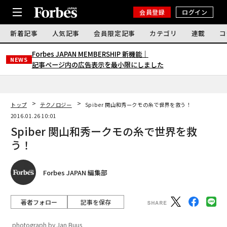
会員登録
ログイン
新着記事
人気記事
会員限定記事
カテゴリ
連載
コ
Forbes JAPAN MEMBERSHIP 新機能｜
NEWS
記事ページ内の広告表示を最小限にしました
トップ
テクノロジー
Spiber 関山和秀ークモの糸で世界を救う！
2016.01.26 10:01
Spiber 関山和秀ークモの糸で世界を救
う！
Forbes JAPAN 編集部
著者フォロー
記事を保存
photograph by Jan Buus