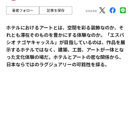
著者フォロー
記事を保存
ホテルにおけるアートとは、空間を彩る装飾なのか、そ
れとも滞在そのものを豊かにする体験なのか。「エスパ
シオ ナゴヤキャッスル」が目指しているのは、作品を展
示するホテルではなく、建築、工芸、アートが一体とな
った文化体験の場だ。ホテルとアートの密な関係から、
日本ならではのラグジュアリーの可能性を探る。
「エスパシオ」にアートが必要な理由
ホテルやオフィス、商業施設のパブリックスペースにア
ートピースが置かれることは、もはや珍しくない。空間
に彩りを添え、訪れる人の目を楽しませる。そんな役割
を担う作品も少なくないだろう。
だが、「エスパシオ ナゴヤキャッスル」におけるアート