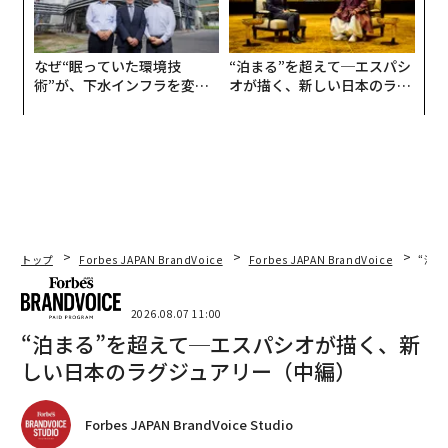
なぜ“眠っていた環境技
“泊まる”を超えて─エスパシ
術”が、下水インフラを変え
オが描く、新しい日本のラグ
たのか──産総研×月島JFE
ジュアリー（中編）
アクアソリューションの10年
トップ
Forbes JAPAN BrandVoice
Forbes JAPAN BrandVoice
“泊
2026.08.07 11:00
“泊まる”を超えて─エスパシオが描く、新
しい日本のラグジュアリー（中編）
Forbes JAPAN BrandVoice Studio