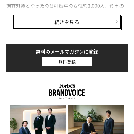
調査対象となったのは妊娠中の女性約2,000人。食事の
内容と合わせ、脂が多い大型の魚（マグロ、メカジキ
等）、脂が多くより小さい魚（サバ、イワシ、サケ
続きを見る
等）、赤身の魚、燻製にした魚、貝類を、週にどれくら
いの頻度で摂取したかも調べた。出産後、子供たちが14
ヵ月と5歳のとき、認知機能をチェックするためのテス
ト及び自閉症スペクトラムの特性に関するテストを実施
無料のメールマガジンに登録
した。
無料登録
その結果、妊娠中に多く魚を食べた女性の子供は、認知
機能テストでより高い得点を記録し、発達障害の発生も
少ないことがわかった。調査対象となった女性は、平均
週500g程度（約3食）魚を食べていた。米国で妊婦に勧
められている魚の摂取量は週340gだが、それから週10g
創業
エ
ずつ魚の摂取量が増えると、それに比例して子供の認知
シン
チ
機能テストの得点が少しずつ上がった。
超え
ェ
革
ク