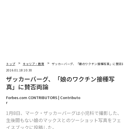
編集＝上田裕資
2026年9月号発売中
トップ
キャリア・教育
ザッカーバーグ、「娘のワクチン接種写真」に賛否両論
2016.01.18 10:30
ザッカーバーグ、「娘のワクチン接種写
最新号の購入はこちらから
真」に賛否両論
Forbes.com CONTRIBUTORS | Contributo
メンバーシップに登録する
r
1月8日、マーク・ザッカーバーグは小児科で撮影した、
生後間もない娘のマックスとのツーショット写真をフェ
イスブックに投稿した。