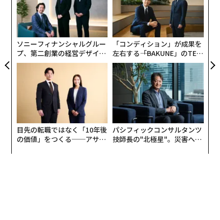
超え
ェ
革
ク
た「
ソニーフィナンシャルグルー
「コンディション」が成果を
プ、第二創業の経営デザイン
左右する――「BAKUNE」のTEN
──カギは意志を引き出し、
TIALが支える「挑戦者の明
束ね、共創すること
日」
目先の転職ではなく「10年後
パシフィックコンサルタンツ
の価値」をつくる──アサイ
技師長の"北極星"。災害への
ンの長期伴走型支援とは
無力感を乗り越え見つけた、
防災一筋20年の答え