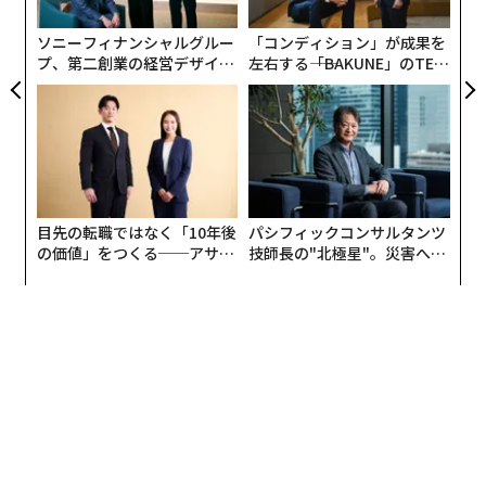
た「
ソニーフィナンシャルグルー
「コンディション」が成果を
プ、第二創業の経営デザイン
左右する――「BAKUNE」のTEN
──カギは意志を引き出し、
TIALが支える「挑戦者の明
束ね、共創すること
日」
目先の転職ではなく「10年後
パシフィックコンサルタンツ
の価値」をつくる──アサイ
技師長の"北極星"。災害への
ンの長期伴走型支援とは
無力感を乗り越え見つけた、
防災一筋20年の答え