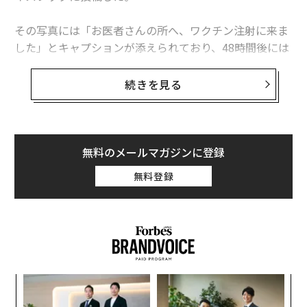
関連記事
その写真には「お医者さんの所へ、ワクチン注射に来ま
ザッカーバーグ、「娘のワクチン接種写真」に賛否両論
した」とキャプションが添えられており、48時間後には
300万人以上のフォロワーが「いいね！」をし、7万以上
胸やけの薬は危ない？ まずは習慣を変えよう
のコメントがついた。コメントの大半はザッカーバーグ
続きを見る
を支持するものだった。
女性の救命に尽力で躍進 スウェーデン新興企業
しかし、これに色めき立ったのが「ワクチン反対派」の
トリノでの銀メダルから10年：米国フィギュアスケートのサーシャ・コー
エン、独占インタビュー（前半）
人々。ザッカーバーグに「どういう考えなのか説明し
無料のメールマガジンに登録
ろ」と迫った。しかし、ザッカーバーグはすでに昨年の
エルメスのバッグ購入は株式投資より有望？ 専門家の意見は
無料登録
投稿で「ワクチンには効果があり、人々の健康に役立つ
ことは科学的に明らかだ」と述べていた。
タグ：
オメガ
advertisement
創業
エ
シン
チ