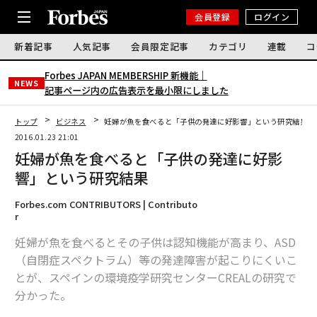
会員登録
ログイン
新着記事
人気記事
会員限定記事
カテゴリ
連載
コ
Forbes JAPAN MEMBERSHIP 新機能｜
NEWS
記事ページ内の広告表示を最小限にしました
トップ
ビジネス
妊婦が魚を食べると「子供の発達に好影響」という研究結果
2016.01.23 21:01
妊婦が魚を食べると「子供の発達に好影
響」という研究結果
Forbes.com CONTRIBUTORS | Contributo
r
妊婦が魚を食べるとその子供は認知機能が高まり、ASD
（自閉症スペクトラム）等の発達障害が起こりにくいこ
とが、スペインの環境疫学研究センターCREALの研究で
分かった。