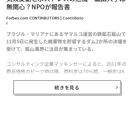
無関心？NPOが報告書
Forbes.com CONTRIBUTORS | Contributo
r
ブラジル・マリアナにあるサマルコ運営の鉄鉱石鉱山で
11月5日に発生した廃棄物を貯留するダム2か所の決壊を
受けて、鉱山業界に注目が集まっている。
コンサルティング企業マッキンゼーによると、2011年の
商品価格のピーク時以降、原料炭は70％超、一般炭は6
5％超、銅と金はそれぞれ30％以上下落。関連株も価格
と同様に変動しており、鉱業分野は強い圧力の下にあ
続きを見る
編集 = Forbes JAPAN 編集部
る。
さらに、先ごろ世界の鉱業大手に関する報告書、「Maki
2026年9月号発売中
ng the grade: are some miners chasing fool’s gold? (目
無料のメールマガジンに登録
標達成に向けて：鉱山会社が追い求める金は本物か？)」
無料登録
を公開した国際NPOのCDPによれば、時価総額がおよそ
最新号の購入はこちらから