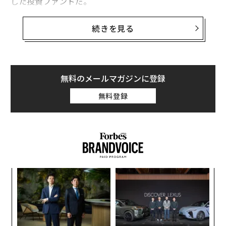
した投資ファンドだ。
今回の会議では、米国や日本をはじめとする20カ国の政
続きを見る
府が二酸化炭素（CO2）を排出しないクリーンな次世代
エネルギー技術の開発を促す「ミッション・イノベーシ
ョン」を発足すると発表しており、同ファンドは今後、
これら各国と協力していく方針だ。
無料のメールマガジンに登録
ファンドには、アリババ・グループのジャック・マー会
無料登録
長、LinkedInのリード・ホフマン会長、ヒューレット・
パッカードのメグ・ホイットマンCEO、Amazonのジェ
フ・ベゾスCEO、ブリッジウォーター・アソシエーツの
レイ・ダリオ最高投資責任者(CIO)、ベンチャー投資家
ビノッド・コースラ、ベンチャーキャピタルKPCBのパ
ートナーであるジョン・ドーア、著名投資家のジョン・
「
ソロスやトム・ステイヤーなどが名を連ねている。
3
C
な
再生可能エネ関連銘柄が上昇
る
術
これらの発表を受け、上場投資信託(ETF)のグッゲンハ
た