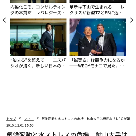
イム・ソーラー（TAN）とパワーシェアーズ・ワイルダ
ア
内製化こそ、コンサルティン
革新は下山で生まれる──レ
ーヒル・クリーンエナジー（PBW）、ファーストトラス
グの本質だ レバレジーズが
クサスが新型TZとESに込め
トNASDAQクリーンエッジ・グリーンエナジー（QCL
実践する、次世代ファームの
た「DISCOVER」の哲学
N）の基準価額は12月1日、米国の代表的な株価指数S&P
全貌
500の上げ幅を大きく上回る上昇をみせた。
“泊まる”を超えて──エスパ
「誠実さ」は競争力になるか
シオが描く、新しい日本のラ
──WEOYモナコで見た、く
グジュアリー（前編）
ら寿司の経営哲学
トップ
マネー
気候変動と水ストレスの危機 鉱山大手は無関心？NPOが報告
2015.12.01 15:50
気候変動と水ストレスの危機 鉱山大手は