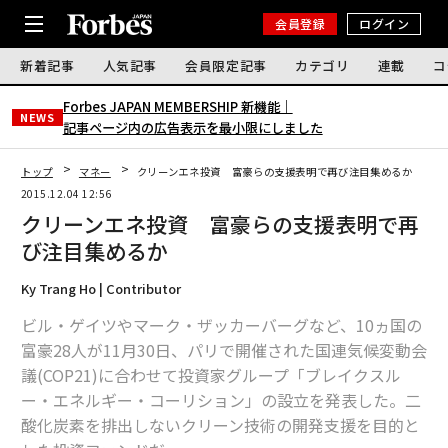
会員登録
ログイン
新着記事
人気記事
会員限定記事
カテゴリ
連載
コ
Forbes JAPAN MEMBERSHIP 新機能｜
NEWS
記事ページ内の広告表示を最小限にしました
トップ
マネー
クリーンエネ投資 富豪らの支援表明で再び注目集めるか
2015.12.04 12:56
クリーンエネ投資 富豪らの支援表明で再
び注目集めるか
Ky Trang Ho | Contributor
ビル・ゲイツやマーク・ザッカーバーグなど、10ヵ国の
富豪28人が11月30日、パリで開催された国連気候変動会
議(COP21)に合わせて投資家グループ「ブレイクスル
ー・エネルギー・コーリション」の設立を発表した。二
酸化炭素を排出しないクリーン技術の開発支援を目的と