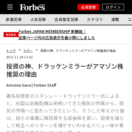
会員登録
ログイン
新着記事
人気記事
会員限定記事
カテゴリ
連載
コ
Forbes JAPAN MEMBERSHIP 新機能｜
NEWS
記事ページ内の広告表示を最小限にしました
トップ
マネー
投資の神、ドラッケンミラーがアマゾン株推奨の理由
2015.11.18 12:42
投資の神、ドラッケンミラーがアマゾン株
推奨の理由
Antoine Gara | Forbes Staff
著名投資家のスタンレー・ドラッケンミラー氏による
と、米国は金融危機以来続いてきた強気の市場から、弱
気の市場へと変わってきたという。 そうした考えから彼
は、自らの事業に再投資する成長株を買い、投資を減ら
して株主へのリターンを増やすいわゆるバリュー株や景