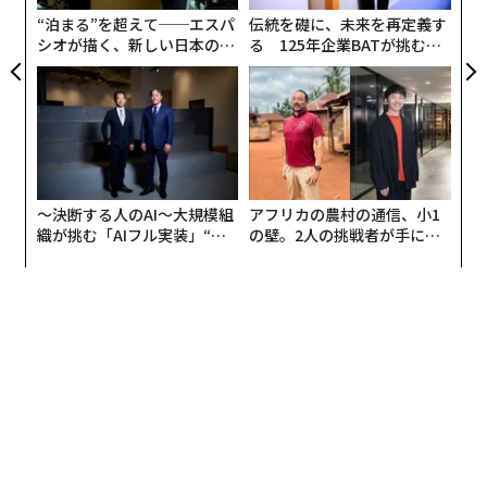
ア
“泊まる”を超えて──エスパ
伝統を礎に、未来を再定義す
シオが描く、新しい日本のラ
る 125年企業BATが挑むス
グジュアリー（前編）
モークレスな未来
〜決断する人のAI〜大規模組
アフリカの農村の通信、小1
織が挑む「AIフル実装」“使
の壁。2人の挑戦者が手にし
う”企業から“動く”企業へ【N
た「次なる武器」
TTドコモビジネス×PwC】