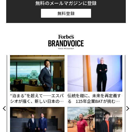
無料のメールマガジンに登録
影響は米国市場にも広がった。S&P 500銘柄で16日に最
無料登録
も下げた15銘柄のうち、8銘柄がホテルやクルーズ、予
約サイトなどの旅行業関連だった。予約サイトのPriceli
neやエクスペディアは共に2%以上下げ、カーニバルク
ルーズラインは1.5%、ロイヤル・カリビアン・クルーズ
は1.2%下落した。大手航空会社4社（デルタ航空、アメ
リカン航空、ユナイテッド、サウスウエスト航空）も株
A
価を下げ、10月の値上がり分が相殺されたかたちだ。
顧客
pa
な
な
術
た
ア
“泊まる”を超えて──エスパ
伝統を礎に、未来を再定義す
シオが描く、新しい日本のラ
る 125年企業BATが挑むス
グジュアリー（前編）
モークレスな未来