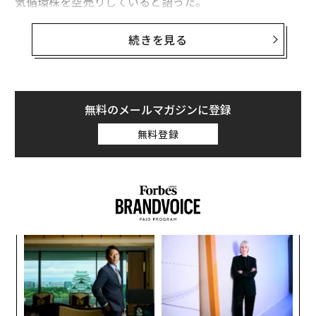
気循環株を空売りしていると語った。
11月3日、ニューヨークタイムズが主催のDealBook会議
続きを見る
で同氏は「私自身は大変弱気になっている。強気になる
ことは考えられない」と話した。
ヘッジファンド界の巨人、デュケーヌ・キャピタルの元
無料のメールマガジンに登録
経営者であるドラッケンミラー氏は、現在、ベータ値が
無料登録
高く市場全体よりも成長の速い株を買っていると話し
た。「株を買い戻し、循環的成長を必要としている多く
のバリュー企業株を空売りしている」
A
顧客
pa
な
な
術
た