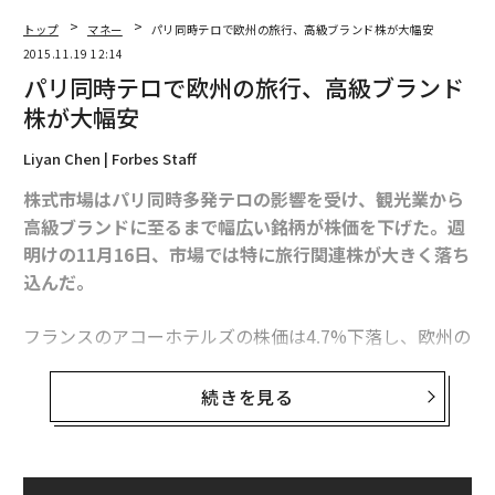
トップ
マネー
パリ同時テロで欧州の旅行、高級ブランド株が大幅安
2015.11.19 12:14
パリ同時テロで欧州の旅行、高級ブランド
株が大幅安
Liyan Chen | Forbes Staff
株式市場はパリ同時多発テロの影響を受け、観光業から
高級ブランドに至るまで幅広い銘柄が株価を下げた。週
明けの11月16日、市場では特に旅行関連株が大きく落ち
込んだ。
フランスのアコーホテルズの株価は4.7%下落し、欧州の
観光業において最大の下げ幅となった。主要航空会社の
中ではエールフランス‐KLMが最も影響を受け、1日で5.
続きを見る
7%値を下げた。ルフトハンザドイツ航空やノルウェ
ー・エアシャトル、フィンランド航空などの株価も2%
以上下落した。