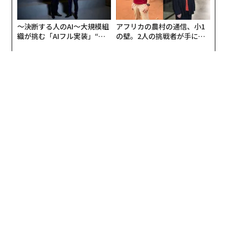
〜決断する人のAI〜大規模組
アフリカの農村の通信、小1
織が挑む「AIフル実装」“使
の壁。2人の挑戦者が手にし
う”企業から“動く”企業へ【N
た「次なる武器」
TTドコモビジネス×PwC】
翻訳編集＝上田裕資