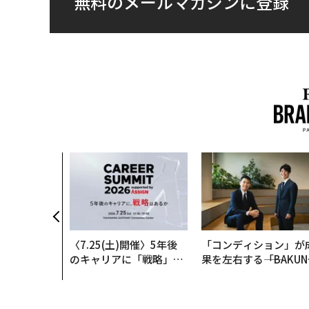
無料のメールマガジンに登録
〈7.25(土)開催〉5年後
「コンディション」が
のキャリアに「戦略」は
果を左右する――「BAKUN
あるか。トップエグゼク
E」のTENTIALが支え
ティブのキャリアに触れ
「挑戦者の明日」
る1日│CAREER SUMMI