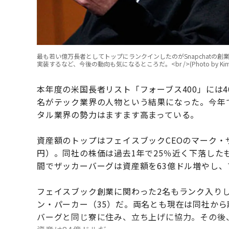
最も若い億万長者としてトップにランクインしたのがSnapchatの創業者
実装するなど、今後の動向も気になるところだ。<br />(Photo by Kimberly Whit
本年度の米国長者リスト「フォーブス400」には4
名がテック業界の人物という結果になった。今年で
タル業界の勢力はますます高まっている。
資産額のトップはフェイスブックCEOのマーク・ザ
円）。同社の株価は過去1年で25％近く下落した
間でザッカーバーグは資産額を63億ドル増やし、
フェイスブック創業に関わった2名もランク入りし
ン・パーカー（35）だ。両名とも現在は同社か
バーグと同じ寮に住み、立ち上げに協力。その後、ソ