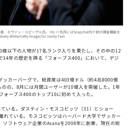
、エヴァン・スピーゲル氏。<br />先月にはSnapchat内で初の課金機能を
e/Getty Images for Vanity Fair)
0歳以下の人物が17名ランク入りを果たし、その中の12
34年の歴史を誇る「フォーブス400」において、デジ
ッカーバーグで、総資産は403億ドル（約4兆8000億
ものの、8月には月間ユーザーが10億人を突破した。1年
フォーブス400のトップ10に初めて入った。
ている。ダスティン・モスコビッツ（31）とショー
ら離れている。モスコビッツはハーバード大学でザッカー
フトウェア企業のAsanaを2008年に創業。現在の総