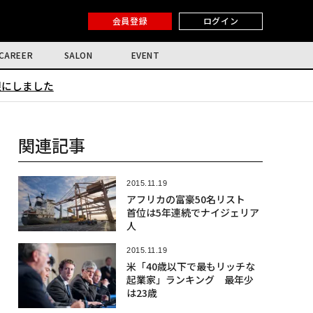
会員登録
ログイン
CAREER
SALON
EVENT
限にしました
関連記事
2015.11.19
アフリカの富豪50名リスト
首位は5年連続でナイジェリア
人
2015.11.19
米「40歳以下で最もリッチな
起業家」ランキング 最年少
は23歳