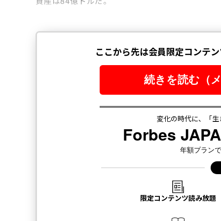
資産は84億ドルだ。