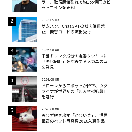
ラー、取得原価割れで約165億円のビ
ットコインを売却
2023.05.03
サムスン、ChatGPTの社内使用禁
止 機密コードの流出受け
2026.08.06
栄養ドリンク成分の定番タウリンに
「老化細胞」を除去するメカニズム
を発見
2026.08.05
ドローンからロボットが降下、ウク
ライナが世界初の「無人空挺強襲」
を遂行
2026.08.06
思わず吹き出す「かわいさ」、世界
最高のペット写真賞2026入選作品