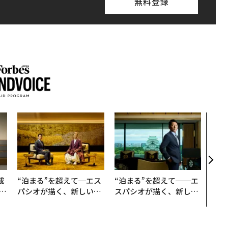
無料登録
〜決
模組
装」
く”
ビジ
成
“泊まる”を超えて─エス
“泊まる”を超えて──エ
パシオが描く、新しい日
スパシオが描く、新しい
る
本のラグジュアリー（中
日本のラグジュアリー
編）
（前編）