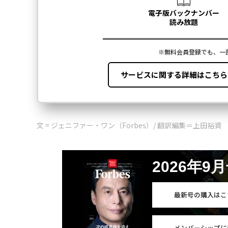
文 = ジェニファー・ワン（Forbes）/ 翻訳編集＝上田裕資
2026年9
最新号の購入はこ
メンバーシップに