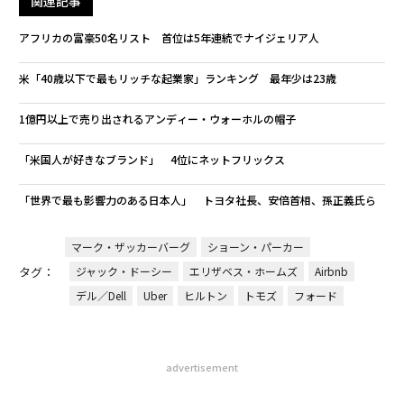
関連記事
アフリカの富豪50名リスト 首位は5年連続でナイジェリア人
米「40歳以下で最もリッチな起業家」ランキング 最年少は23歳
1億円以上で売り出されるアンディー・ウォーホルの帽子
「米国人が好きなブランド」 4位にネットフリックス
「世界で最も影響力のある日本人」 トヨタ社長、安倍首相、孫正義氏ら
マーク・ザッカーバーグ
ショーン・パーカー
タグ：
ジャック・ドーシー
エリザベス・ホームズ
Airbnb
デル／Dell
Uber
ヒルトン
トモズ
フォード
advertisement