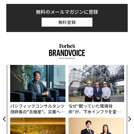
無料のメールマガジンに登録
無料登録
「
左右
T
内
日
グ
実
全
パシフィックコンサルタンツ
なぜ“眠っていた環境技
技師長の"北極星"。災害への
術”が、下水インフラを変え
無力感を乗り越え見つけた、
たのか──産総研×月島JFE
防災一筋20年の答え
アクアソリューションの10年