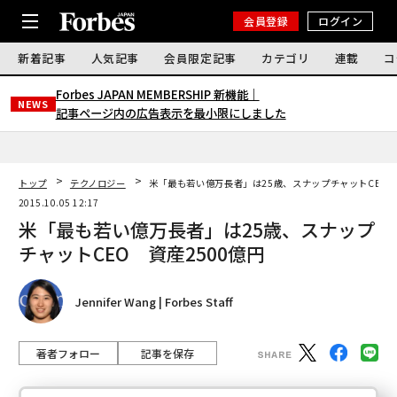
会員登録
ログイン
新着記事
人気記事
会員限定記事
カテゴリ
連載
コ
Forbes JAPAN MEMBERSHIP 新機能｜
NEWS
記事ページ内の広告表示を最小限にしました
トップ
テクノロジー
米「最も若い億万長者」は25歳、スナップチャットCEO 
2015.10.05 12:17
米「最も若い億万長者」は25歳、スナップ
チャットCEO 資産2500億円
Jennifer Wang | Forbes Staff
著者フォロー
記事を保存