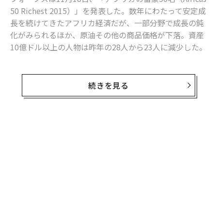
50 Richest 2015）」を発表した。数年にわたって安定成
長を続けてきたアフリカ経済だが、一部分野で成長の鈍
化がみられるほか、原油その他の商品価格が下落。資産
10億ドル以上の人物は昨年の28人から23人に減少した。
5年連続でトップの座を維持したのは、ナイジェリアの
続きを見る
ダンゴート・グループを率いるアリコ・ダンゴートCE
O。同グループは貿易を中心に、精糖や製粉、セメン
ト、石油、ガス、運輸、銀行等の分野に展開するコング
ロマリット。しかし、ダンゴートの資産額は昨年より約
50億ドル少ない167億ドル(約2兆610億円)だった。ナイ
ジェリアの通貨ナイラの下落と、ダンコート・セメント
の株価下落が原因とみられる。
2位は資産額66億ドル(約8,150億円)と推定されるニッキ
ー・オッペンハイマー。昨年の3位から1つ順位を上げ