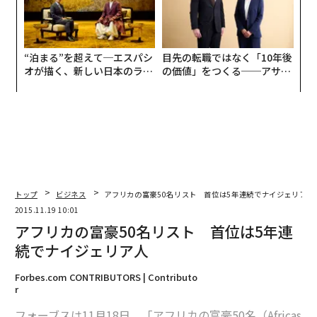
“泊まる”を超えて─エスパシ
目先の転職ではなく「10年後
オが描く、新しい日本のラグ
の価値」をつくる──アサイ
ジュアリー（中編）
ンの長期伴走型支援とは
トップ
ビジネス
アフリカの富豪50名リスト 首位は5年連続でナイジェリア人
2015.11.19 10:01
アフリカの富豪50名リスト 首位は5年連
続でナイジェリア人
Forbes.com CONTRIBUTORS | Contributo
r
フォーブスは11月18日、「アフリカの富豪50名（Africas