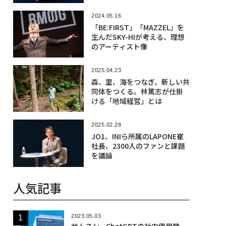
2024.05.16
「BE:FIRST」「MAZZEL」を
生んだSKY-HIが考える、理想
のアーティスト像
2025.04.23
森、里、海をつなぎ、新しい共
同体をつくる。林篤志が仕掛
ける「地域経営」とは
2025.02.28
JO1、INIら所属のLAPONE崔
社長、2300人のファンと課題
を議論
人気記事
2023.05.03
サムスン、ChatGPTの社内使用禁