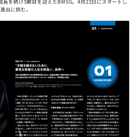
長を続け5期目を迎えたBMSG。4月22日にスタートし
界進出に挑む。