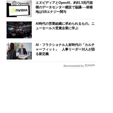
エヌビディアとOpenAI、約81.5兆円規
模のデータセンター建設で協議──候補
地はSBエナジー関与
AI時代の営業組織に求められるもの。ニ
ューセールス受賞企業に学ぶ
AI・フラクショナル人材時代の「カルチ
ャーフィット」 人事リーダー10人が語
る新定義
Recommended by