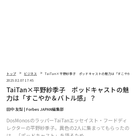
就任当時、韓国で社会現象を巻き起こしていたオーディ
ション番組「PRODUCE 101」に注目していた崔。「日
本版があったら面白い」という発想から企画したのが、
「PRODUCE 101 JAPAN」（通称：日プ）だ。
視聴者である“国民プロデューサー”の投票によってメン
バーが選ばれるというシステムは、瞬く間に日本中に浸
透。2019年の“初代”日プで誕生した「JO1」は、累計65
00万票の投票から選ばれた11人で結成された。
トップ
ビジネス
TaiTan×平野紗季子 ポッドキャストの魅力は「すこやか＆
その後も、2021年のシーズン2で「INI」や「DXTEE
2025.02.07 17:45
N」、初のガールズグループオーディションとなった202
TaiTan×平野紗季子 ポッドキャストの魅
3年のシーズン3からは「ME:I」、「IS:SUE」が誕生。日
力は「すこやか＆バトル感」？
プはスターの登竜門となり、同時に日本のオーディショ
田中 友梨 | Forbes JAPAN編集部
ンブームを牽引してきた。
DosMonosのラッパーTaiTanエッセイスト・フードディ
レクターの平野紗季子。異色の2人に集まってもらったの
次ページ ＞
事務所の社長とファンの直接対話
は、「ポッドキャスト」を語るため。