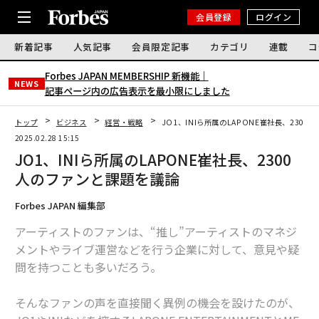
会員登録
ログイン
新着記事
人気記事
会員限定記事
カテゴリ
連載
コ
Forbes JAPAN MEMBERSHIP 新機能｜
NEWS
記事ページ内の広告表示を最小限にしました
トップ
ビジネス
経営・戦略
JO1、INIら所属のLAPONE崔社長、230
2025.02.28 15:15
JO1、INIら所属のLAPONE崔社長、2300
人のファンと課題を議論
Forbes JAPAN 編集部
アーティストのファンは、“推し”アーティストのマネジ
メントやライブ運営などを行う企業に対して、意見や疑
問を持つことも多いだろう。
そんなファンの声を直接聞く異例の機会を設けたのが、