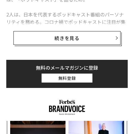
1
2
3
2人は、日本を代表するポッドキャスト番組のパーソナ
リティを務める。コロナ禍でポッドキャストに注目が集
文＝堤 美佳子 写真提供＝LAPONE ENTERTAINMENT
まり始めた2020年、TaiTanは「奇奇怪怪」、平野は「味
な副音声～voice of food～」をスタートし、5年で多く
続きを見る
のリスナーに愛される番組に育った。
2026年9月号発売中
数字で見ても、ポッドキャスト市場はグローバルで急成
長している。米国の市場調査会社Market.us Scoopによ
無料のメールマガジンに登録
最新号の購入はこちらから
ると、ポッドキャスト広告市場は2023年に約127億ド
無料登録
ル。2032年までに約430億ドルに達すると予想されてい
メンバーシップに登録する
る。日本市場は2024年が約546億円で、2033年には約20
44億円に成長する見込みだ（レポートオーシャン調
べ）。
また、電通はマスコミ四媒体由来のラジオデジタル広告
関連記事
るか
目
費（ラジオ局が制作するポッドキャスト、radikoなどの
、く
の
TaiTan×平野紗季子 ポッドキャストの魅力は「すこやか＆バトル感」？