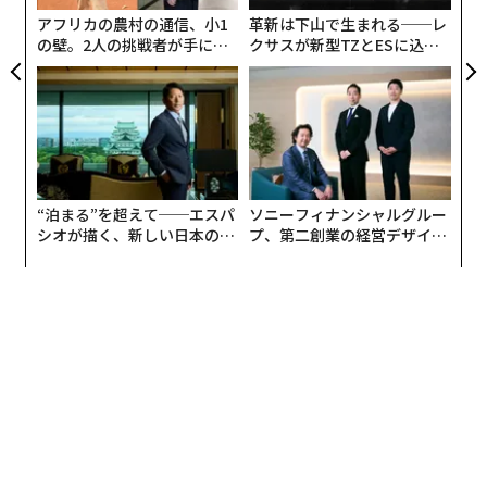
全
アフリカの農村の通信、小1
革新は下山で生まれる──レ
の壁。2人の挑戦者が手にし
クサスが新型TZとESに込め
た「次なる武器」
た「DISCOVER」の哲学
“泊まる”を超えて──エスパ
ソニーフィナンシャルグルー
シオが描く、新しい日本のラ
プ、第二創業の経営デザイン
グジュアリー（前編）
──カギは意志を引き出し、
東京ドームシティホールに約2300人が集った
束ね、共創すること
「JO1」「INI」「ME:I」らを輩出
韓国出身の崔は法政大学への留学経験を持ち、2000年に
吉本興業に入社後、韓国関連事業に従事。2019年、吉本
興業と韓国のエンターテインメント企業CJ ENMの合弁
会社としてLAPONEが設立されたのと同時に、社長に就
任した。