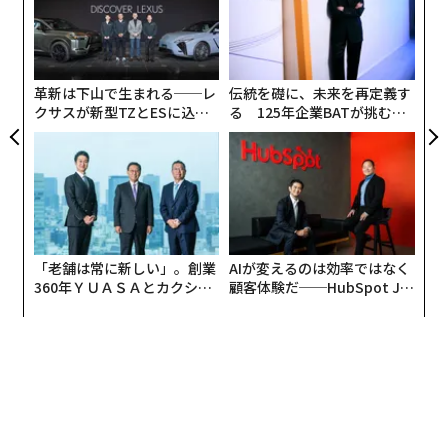
デジタル番組広告費）を発表しているが、2023年は28億
ン
パ
円で前年比127.3%を記録するなど、オールドメディアな
技
双葉町で「異日常」体験ができるホテル 水星の龍崎翔子が発案
がら直近5年は右肩上がりに成長している。
無
防
「修理」のすすめ。道具を生み出せる人間がこれからの時代を救う
革新は下山で生まれる──レ
伝統を礎に、未来を再定義す
そんな盛り上がりの中、早期からポッドキャスターとし
クサスが新型TZとESに込め
る 125年企業BATが挑むス
て活躍する2人は、ポッドキャストにどのような魅力を
た「DISCOVER」の哲学
モークレスな未来
「やっぱりお笑いをやりたい」渡辺直美、人生3度目の大きな挑戦
感じているのか？そして、どんな人がポッドキャスター
に向いているのか——。
映画「ドライブ・イン・マンハッタン」タクシー車内でのスリリングな会
話劇
「ポッドキャスターを増やすこと」を目的に、TaiTanが
オーディオ機器メーカーSHUREと制作したスニーカー
「老舗は常に新しい」。創業
AIが変えるのは効率ではなく
「IGNITE the Podcasters」の展示会会場で、話を聞い
advertisement
360年ＹＵＡＳＡとカクシン
顧客体験だ──HubSpot Ja
た。
CEO田尻望が語る、AIを超え
panが語る「Grow Better」
る人の価値
な組織のつくり方
——
まず、TaiTanさんはSHUREのクリエイティブディ
レクターとしてスニーカーの制作を提案したそうです
が、ポッドキャスターを増やすためにスニーカーとは、