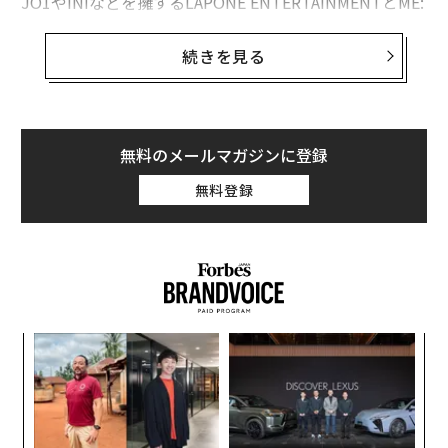
JO1やINIなどを擁するLAPONE ENTERTAINMENTとME:
Iなどが所属するLAPONE GIRLS（以下、LAPONE）だ。
続きを見る
2025年2月1日、東京ドームシティホールに集った約230
0人のファンの前に姿を表したのは、同社の代表取締役
社長、崔信化（チェ・シンファ）。LAPONE初となるシ
ンポジウム「LAPONE SYMPOSIUM」で、所属アーティ
無料のメールマガジンに登録
ストを応援するファンからの質問や要望に、社長の崔自
無料登録
らが直接答えた。
崔は本シンポジウムの開催について「スタッフや所属ア
ーティストから（バッシングの恐れから）絶対に辞めた
ほうがよい、と止められた」と話した。なぜリスクを冒
してまで、このような場を設けたのだろうか。
パシ
〜
ラグ
織
う
内
T
グ
実