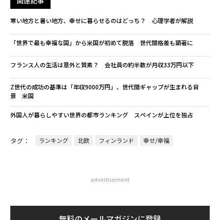
関連記事
寒い地方と暑い地方、幸せに暮らせるのはどっち？ 心理学者が解説
「世界で最も幸福な国」から米国が初めて脱落 世代間格差も顕著に
フランス人の生活は意外と質素？ 会社員の約半数が月収33万円以下
Z世代の成功の基準は「年収9000万円」、世代間ギャップが生まれる背
景 米国
外国人が暮らしやすい世界の都市ランキング スペインが上位を独占
タグ：
ランキング
北欧
フィンランド
幸せ/幸福
advertisement
無料のメールマガジンに登録