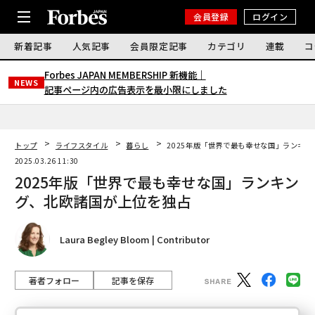
会員登録
ログイン
新着記事
人気記事
会員限定記事
カテゴリ
連載
コ
Forbes JAPAN MEMBERSHIP 新機能｜
NEWS
記事ページ内の広告表示を最小限にしました
トップ
ライフスタイル
暮らし
2025年版「世界で最も幸せな国」ランキ
2025.03.26 11:30
2025年版「世界で最も幸せな国」ランキン
グ、北欧諸国が上位を独占
Laura Begley Bloom | Contributor
著者フォロー
記事を保存