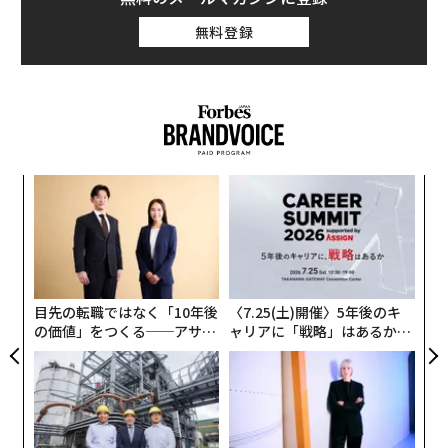
無料登録
A
顧客
pa
“
な
シ
グ
目先の転職ではなく「10年後
〈7.25(土)開催〉5年後のキ
の価値」をつくる──アサイ
ャリアに「戦略」はあるか。
ンの長期伴走型支援とは
トップエグゼクティブのキャ
リアに触れる1日│CAREER S
UMMIT 2026