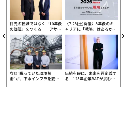
“
はよく知られているが、定期的な運動に取り組む機会は
な
シ
日照時間が長いほど増える。
グ
目先の転職ではなく「10年後
〈7.25(土)開催〉5年後のキ
の価値」をつくる──アサイ
ャリアに「戦略」はあるか。
ンの長期伴走型支援とは
トップエグゼクティブのキャ
リアに触れる1日│CAREER S
UMMIT 2026
なぜ“眠っていた環境技
伝統を礎に、未来を再定義す
術”が、下水インフラを変え
る 125年企業BATが挑むス
たのか──産総研×月島JFE
モークレスな未来
アクアソリューションの10年