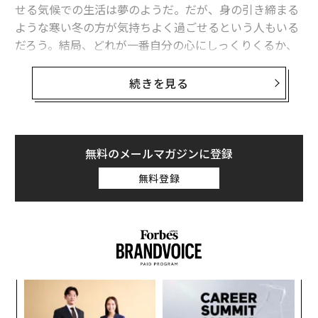
せる気候での生活は夢のようだ。だが、身の引き締まる
ような寒い冬の方が気持ちよく過ごせるという人もいる
だろう。結局、どれが一番自分の心にしっくりくるか、
ということだ。
続きを見る
温暖な気候が精神衛生を向上させるという考えは真実
だ。日光は自然が与えてくれる精神安定剤だからだ。20
15年に米医学誌「うつ病の研究と治療」に掲載された
論文
では、前向きな気分を促す脳内伝達物質セロトニン
無料のメールマガジンに登録
の生成には、日光に当たることが重要だと強調された。
無料登録
日当たりの良い地域で季節性感情障害（SAD）を訴える
患者が少ない傾向にあるのは偶然ではない。この種のう
つ病は、冬季に日照時間が短くなることが原因で発症す
るからだ。
日光による直接的な恩恵に加え、温暖な気候では屋外に
A
出ることが多くなるため、活動的で健康的な生活を送る
顧客
ことができる。運動が不安やうつの症状を軽減すること
pa