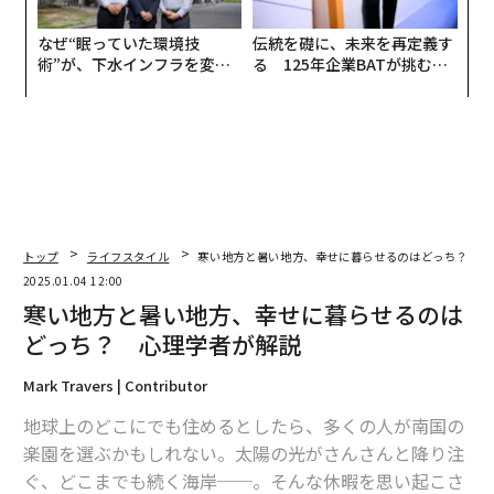
なぜ“眠っていた環境技
伝統を礎に、未来を再定義す
術”が、下水インフラを変え
る 125年企業BATが挑むス
たのか──産総研×月島JFE
モークレスな未来
アクアソリューションの10年
トップ
ライフスタイル
寒い地方と暑い地方、幸せに暮らせるのはどっち？ 心
2025.01.04 12:00
寒い地方と暑い地方、幸せに暮らせるのは
どっち？ 心理学者が解説
Mark Travers | Contributor
地球上のどこにでも住めるとしたら、多くの人が南国の
楽園を選ぶかもしれない。太陽の光がさんさんと降り注
ぐ、どこまでも続く海岸──。そんな休暇を思い起こさ