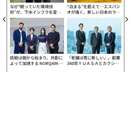
さらに上位1％に入るには手取りで月1万ユーロ（約159
ェ
なぜ“眠っていた環境技
“泊まる”を超えて─エスパシ
万8300円）以上稼ぐ必要がある。その金額を超える統計
術”が、下水インフラを変え
オが描く、新しい日本のラグ
は公表されていない。今回の数字は2019年の統計をわず
たのか──産総研×月島JFE
ジュアリー（中編）
アクアソリューションの10年
かに上回っただけだった。
このデータは収入のみを対象としており、生活水準の違
いなどによって大きく変化する支出については考慮され
ていない。年齢も考慮に入れられていないため、労働生
挑戦は個から始まり、共創に
「老舗は常に新しい」。創業
活でのそれぞれの立ち位置によってデータがゆがむのも
よって加速する NORQAIN JA
360年ＹＵＡＳＡとカクシン
やむを得ないだろう。また、フランスでは公的部門に所
PAN 特別座談会
CEO田尻望が語る、AIを超え
る人の価値
属する公務員の方が資格を求められ給与が高い傾向にあ
るため、この統計は一般的に公務員より給与の低い民間
企業の会社員を対象にしていることにも留意しなければ
ならない。