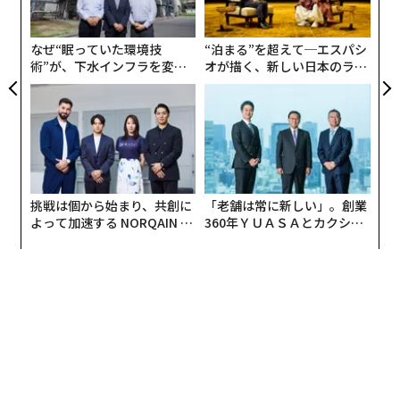
金
を読み解く
個
ェ
なぜ“眠っていた環境技
“泊まる”を超えて─エスパシ
生活費の高い都市ランキング インフレと通貨高で欧州が突出
術”が、下水インフラを変え
オが描く、新しい日本のラグ
たのか──産総研×月島JFE
ジュアリー（中編）
欧州で相次ぐゴールデンビザ廃止、スペインも決定 不動産価格高騰で
アクアソリューションの10年
物価高の今だからこそ考えたい「副業のメリット」
9割の人が値上げで生活に影響 電気代がいちばん痛い
挑戦は個から始まり、共創に
「老舗は常に新しい」。創業
タグ：
フランス
ユーロ/EUR
生活費/生活資金
収入
よって加速する NORQAIN JA
360年ＹＵＡＳＡとカクシン
PAN 特別座談会
CEO田尻望が語る、AIを超え
る人の価値
advertisement