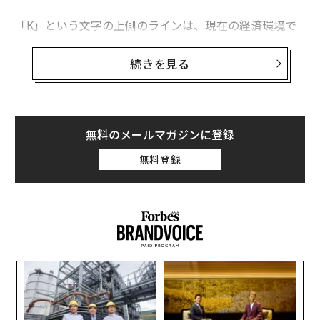
「K」という文字の上側のラインは、現在の経済環境で
大きな利益を上げている少数の人々を、下側のラインは
家計の急速な悪化を感じている他のすべての人々を表し
続きを見る
翻訳・編集＝安藤清香
ている。
株式、不動産、その他投資資産を保有する富裕層は、純
2026年9月号発売中
資産と自己資本が増加し続け、インフレの影響からしっ
無料のメールマガジンに登録
かり守られている。これに対し、低・中所得層は食料
無料登録
最新号の購入はこちらから
品、ガソリン、家賃といった生活必需品のコスト上昇に
家計が圧迫され、しかも賃金の上昇がインフレに追いつ
いていない。
メンバーシップに登録する
投資資金がない
このところ株式市場は史上最高値の更新を続け、裕福な
「
投資家にとっては力強い成長を示している。しかし、多
─
関連記事
くの中・低賃金労働者の賃金の伸びは物価上昇率を下回
ら
〜
っており、購買力の低下を招いている。
なぜ金持ちはより裕福に、貧困層はより貧しくなるのか？ 「K字型」経済