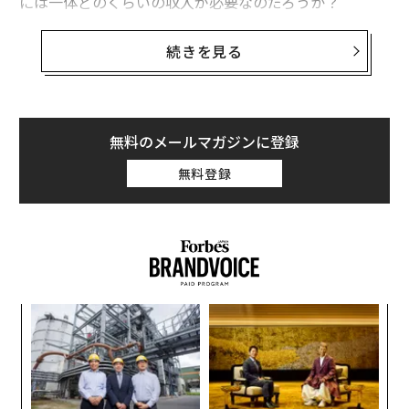
には一体どのくらいの収入が必要なのだろうか？
フランス社会の不平等問題を研究する「不平等観測所」
続きを見る
は、欧州第2の経済大国フランスで裕福であることの意
味について定期的に報告している。本稿ではその内容を
紹介しよう。
無料のメールマガジンに登録
フランスの会社員の約半数が月収33万円以下で
生活
無料登録
不平等観測所は、仏国立統計経済研究所（INSEE）が公
表した2022年の統計に基づき、国民の所得水準に関する
調査
を行った。それによると、同国ではフルタイムで働
く民間企業の従業員の半数が、手取りで月2092ユーロ
（約33万4300円）未満の収入しか得ていないことが明ら
「
かになった。4分の1は月収1670ユーロ（約26万6900
─
円）未満で、月に3000ユーロ（約47万9300円）以上稼
ら
〜
いでいるのは4分の1弱に過ぎなかった。上位10％の高所
金
得者層の月収は4170ユーロ（約66万6500円）以上で、
個