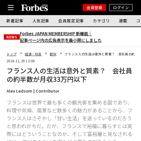
会員登録
ログイン
新着記事
人気記事
会員限定記事
カテゴリ
連載
コ
Forbes JAPAN MEMBERSHIP 新機能｜
NEWS
記事ページ内の広告表示を最小限にしました
トップ
経済・社会
欧州
フランス人の生活は意外と質素？ 会社員の約半数
2024.11.29 12:00
フランス人の生活は意外と質素？ 会社員
の約半数が月収33万円以下
Alex Ledsom | Contributor
フランスは世界で最も多くの観光客を集める国であり、
料理や気候、風景など数多くの魅力があることから、フ
ランス人はさぞかし「甘い生活」を送っているのだろう
と思われがちだ。だが、フランスで裕福に暮らすとは実
際にはどういうことなのか、そして富裕層と見なされる