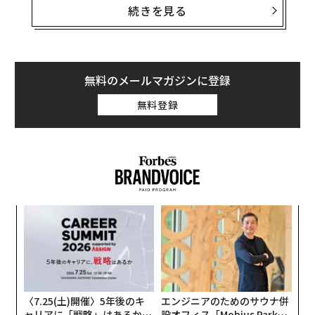
続きを見る
無料のメールマガジンに登録
無料登録
Forbes JAPAN編集長 藤吉雅春の"10年分の取材ノート"から
Forbes JAPAN編集長 藤吉雅春の"10年分の取材ノート"から
Forbes JAPANは創刊10年を迎えた。
シニアライターとして創刊に関わり、2019年より編集長
模組
伝
を務める藤吉雅春が10年分の取材ノートから忘れられな
“使
る
い「この一言」を抜粋。リーダーたちの言葉にどんな未
【N
モ
ア
C】
来を見たのか。
の
た
4回目の今回引用するのは、アフリカへの支援を行う北
〈7.25(土)開催〉5年後のキ
エンジニアのためのサウナ併
野武氏（2023年4月号）の「一言」だ。
ャリアに「戦略」はあるか。
設オフィス「Mobius Park」