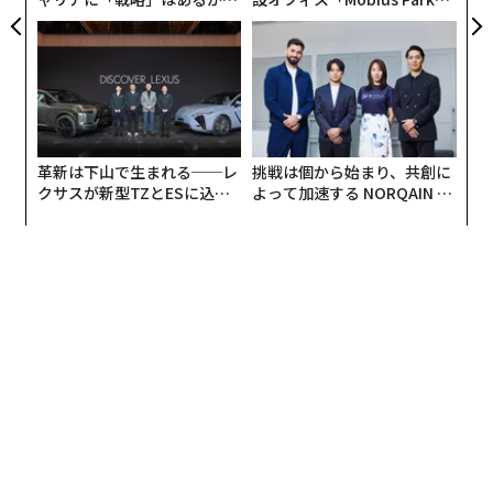
トップエグゼクティブのキャ
がオープン──タマディック
リアに触れる1日│CAREER S
が健康経営を徹底する理由
UMMIT 2026
〈それでは経済構造は変わらないよね。仕組みとルール
をつくって、ルールがわかる人間を育てなきゃ〉
（Forbes JAPAN2023年4月号 「『世界の北野』からすべての経営者に贈
革新は下山で生まれる──レ
挑戦は個から始まり、共創に
る アフリカ、足立区、そして仲間の巻き込み方」より 北野武
クサスが新型TZとESに込め
よって加速する NORQAIN JA
た「DISCOVER」の哲学
PAN 特別座談会
コンビニで働く外国人店員を見て、なぜ客のぶっきらぼ
うな日本語をあんなに理解できるのだろうと不思議に思
ったことはないだろうか。
コンビニで働く若者の多くは日本語能力試験（国際交流
基金と国際教育支援協会が主催）で最上位レベルである
N1〜N2の合格者だという。つまり、上位合格者を中心
に採用しているのだ。