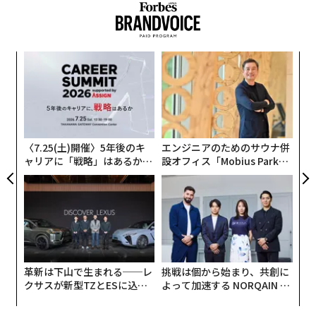
模組
伝
“使
る
【N
モ
ア
C】
の
た
〈7.25(土)開催〉5年後のキ
エンジニアのためのサウナ併
ャリアに「戦略」はあるか。
設オフィス「Mobius Park」
トップエグゼクティブのキャ
がオープン──タマディック
リアに触れる1日│CAREER S
が健康経営を徹底する理由
UMMIT 2026
革新は下山で生まれる──レ
挑戦は個から始まり、共創に
クサスが新型TZとESに込め
よって加速する NORQAIN JA
た「DISCOVER」の哲学
PAN 特別座談会