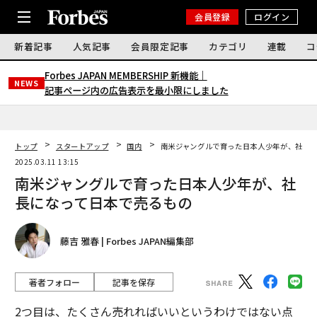
会員登録
ログイン
新着記事
人気記事
会員限定記事
カテゴリ
連載
コ
Forbes JAPAN MEMBERSHIP 新機能｜
NEWS
記事ページ内の広告表示を最小限にしました
トップ
スタートアップ
国内
南米ジャングルで育った日本人少年が、社長
2025.03.11 13:15
南米ジャングルで育った日本人少年が、社
長になって日本で売るもの
藤吉 雅春 | Forbes JAPAN編集部
著者フォロー
記事を保存
2つ目は、たくさん売れればいいというわけではない点