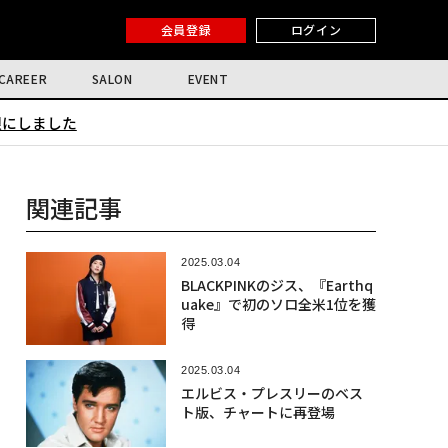
会員登録
ログイン
CAREER
SALON
EVENT
限にしました
関連記事
2025.03.04
BLACKPINKのジス、『Earthq
uake』で初のソロ全米1位を獲
得
2025.03.04
エルビス・プレスリーのベス
ト版、チャートに再登場