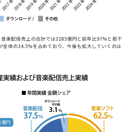
、音楽配信売上の合計では3285億円と前年比97%と若干
全体の34.5%を占めており、今後も拡大していくのは