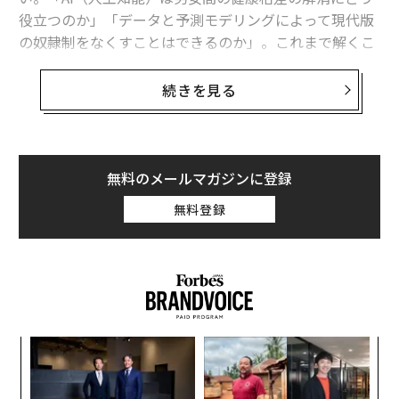
役立つのか」「データと予測モデリングによって現代版
の奴隷制をなくすことはできるのか」。これまで解くこ
とのできなかった難題に、最新テクノロジーが希望の光
をもたらしてくれるのでは━━。そう信じたくなる。
続きを見る
だが、光には影がつきものだ。世界経済フォーラムが1
月13日に発表したリポート『グローバル・サイバーセキ
ュリティ・アウトルック2025』では、新興技術の急速な
無料のメールマガジンに登録
成長や地政学的リスク、サプライチェーンの相互依存に
無料登録
潜む脆弱性、サイバースキルギャップの拡大などによっ
てサイバー空間の複雑性が増していると指摘している。
サイバー攻撃の脅威に私たちはどう立ち向かうべきなの
か。22日に行われたセッション「サイバーの複雑性を切
り開く」（Cutting through Cyber Complexity）では、
代の
〈7
マレーシアのデジタル大臣、スペインのデジタル移行・
「超
ャ
公共サービス大臣、セキュリティベンダーDragosの共同
×ウ
ト
るか
“
創業者兼CEO、Zscalerの創業者兼CEO、ニューヨーク大
リア