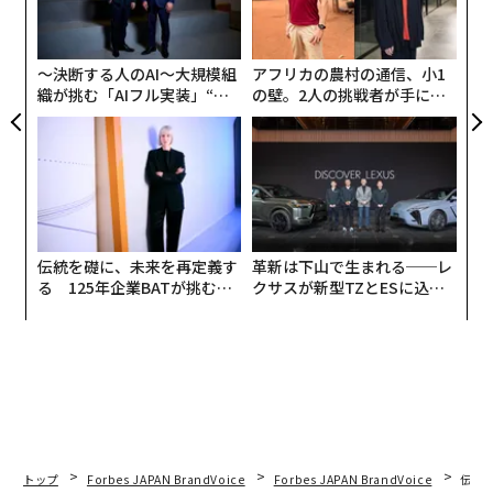
、く
シ
UM
学アブダビ校サイバーセキュリティセンターのディレク
グ
ターが登壇し、サイバーセキュリティの向上に向けた取
〜決断する人のAI〜大規模組
アフリカの農村の通信、小1
り組みと課題について意見を交わした。
織が挑む「AIフル実装」“使
の壁。2人の挑戦者が手にし
う”企業から“動く”企業へ【N
た「次なる武器」
なかでも議論が白熱したのはセッション終了前の5分間
TTドコモビジネス×PwC】
だ。「政府は政策を検討し、各セクターが成功するため
の方法を策定する必要がある」という声が上がったかと
思えば、ビジネスサイドからは「政府が民間企業にああ
しろ、こうしろと言うべきではない」と、反論にも似た
伝統を礎に、未来を再定義す
革新は下山で生まれる──レ
意見が出る。そこへ企業のトップが「多くのサイバーセ
る 125年企業BATが挑むス
クサスが新型TZとESに込め
キュリティ担当者が『これをしたい』という観点から取
モークレスな未来
た「DISCOVER」の哲学
り組んでいるが、まず考えるべきことは『何を達成しよ
うとしているのか』だ」と、原点に立ち返ることの必要
性を訴える。
サイバーセキュリティの問題は複雑だ。一筋縄では到
底、解決できない。改めてそう実感したセッションだっ
トップ
Forbes JAPAN BrandVoice
Forbes JAPAN BrandVoice
伝統