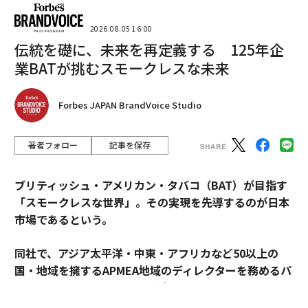
た。
2026.08.05 16:00
「セキュリティ・ファースト」で
伝統を礎に、未来を再定義する 125年企
次ページ ＞
DXを推進せよ
業BATが挑むスモークレスな未来
1
2
3
Forbes JAPAN BrandVoice Studio
文／瀬戸久美子 写真／世界経済フォーラム
著者フォロー
記事を保存
2026年9月号発売中
ブリティッシュ・アメリカン・タバコ（BAT）が目指す
「スモークレスな世界」。その実現を先導するのが日本
市場であるという。
最新号の購入はこちらから
同社で、アジア太平洋・中東・アフリカなど50以上の
国・地域を擁するAPMEA地域のディレクターを務めるパ
メンバーシップに登録する
スカル・ムルメステールに戦略を聞いた。