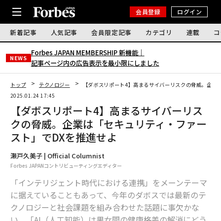
会員登録
ログイン
新着記事
人気記事
会員限定記事
カテゴリ
連載
コ
Forbes JAPAN MEMBERSHIP 新機能｜
NEWS
記事ページ内の広告表示を最小限にしました
トップ
テクノロジー
【ダボスリポート4】高まるサイバーリスクの脅威。企業
2025.01.24 17:45
【ダボスリポート4】高まるサイバーリス
クの脅威。企業は「セキュリティ・ファー
スト」でDXを推進せよ
瀬戸久美子 | Official Columnist
Forbes JAPANコントリビューティングエディター
「インテリジェント時代における連携」をメーンテーマ
に据えていることもあって、今年のダボスでは最新のテ
クノロジーと社会課題を組み合わせた話題に事欠かな
い。「AI（人工知能）は男女間の健康格差の解消にどう