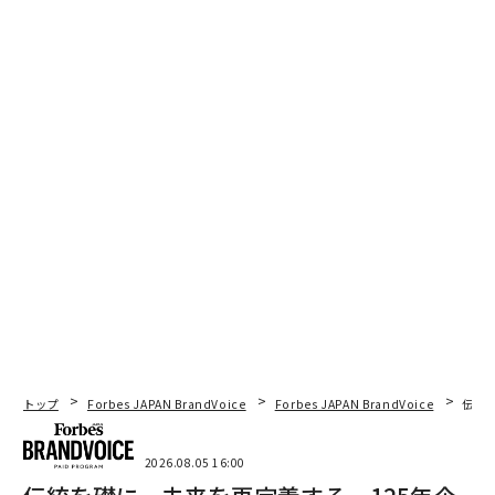
トップ
Forbes JAPAN BrandVoice
Forbes JAPAN BrandVoice
伝統
2026.08.05 16:00