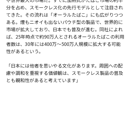
や世界最大の市場だ。すでに加熱式がたばこ市場の約半
分を占め、スモークレス化の先行モデルとして注目され
てきた。その流れは「オーラルたばこ」にも広がりつつ
ある。煙もニオイも出ないパウチ型の製品で、世界的に
市場が拡大しており、日本でも普及が進む。同社によれ
ば、25年時点で約90万人とされるオーラルたばこの利用
者数は、30年には400万～500万人規模に拡大する可能
性があるという。
「日本には他者を思いやる文化があります。周囲への配
慮や調和を重視する価値観は、スモークレス製品の普及
とも親和性があると考えています」
日本市場は単なる販売市場ではない。成熟度の高い消費
者の期待水準が企業に絶え間ない進化を促している。細
部へのこだわりや品質への妥協のない姿勢が、新しい製
品やサービスを磨き上げる場となっている。そこで培わ
れた知見は、世界各国に展開されるイノベーションの源