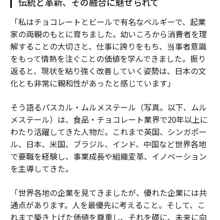
伝統と革新、その融合に魅せられて
「私はチョコレートとビールで有名なベルギーで、起業
家の両親のもとに育ちました。幼いころから消費者を理
解することの大切さと、仕事に誇りをもち、当事者意識
をもって情熱を注ぐことの価値を学んできました。振り
返ると、現状を粘り強く改善していく姿勢は、日本の文
化とも非常に親和性があったと感じています」
そう語るパスカル・ムルメステール（写真。以下、ムル
メステール）は、食品・チョコレート業界で20年以上に
わたり活躍してきた人物だ。これまで英国、シンガポー
ル、日本、米国、ブラジル、インド、中国など世界各地
で要職を経験し、事業成長や組織変革、イノベーション
を主導してきた。
「世界各地の企業を見てきましたが、優れた企業には共
通点があります。人を最優先に考えること。そして、こ
れまで築き上げた価値を尊重し、それを礎に、未来に向