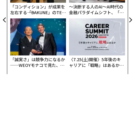
ア
「コンディション」が成果を
〜決断する人のAI〜AI時代の
左右する――「BAKUNE」のTEN
金融パラダイムシフト、「超
TIALが支える「挑戦者の明
個別化」の核心 【MUFG×ウ
日」
ェルスナビ×PwC】
「誠実さ」は競争力になるか
〈7.25(土)開催〉5年後のキ
──WEOYモナコで見た、く
ャリアに「戦略」はあるか。
ら寿司の経営哲学
トップエグゼクティブのキャ
リアに触れる1日│CAREER S
UMMIT 2026