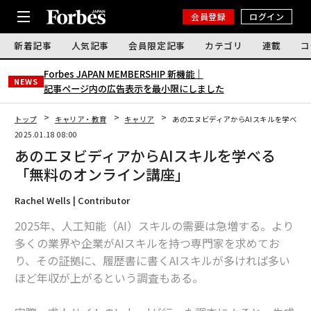
会員登録
ログイン
新着記事
人気記事
会員限定記事
カテゴリ
連載
コ
Forbes JAPAN MEMBERSHIP 新機能｜
NEWS
記事ページ内の広告表示を最小限にしました
トップ
キャリア・教育
キャリア
あのエヌビディアからAIスキルを学べる
2025.01.18 08:00
あのエヌビディアからAIスキルを学べる
「無料のオンライン講座」
Rachel Wells | Contributor
2025年、人工知能（AI）スキルの需要は急増する。より
多くの業界や企業がAIスキルを持つ専門家を求めてお
り、その証拠に、履歴書に書くAIスキルが多ければ多い
ほど年収が上がるという調査もある。