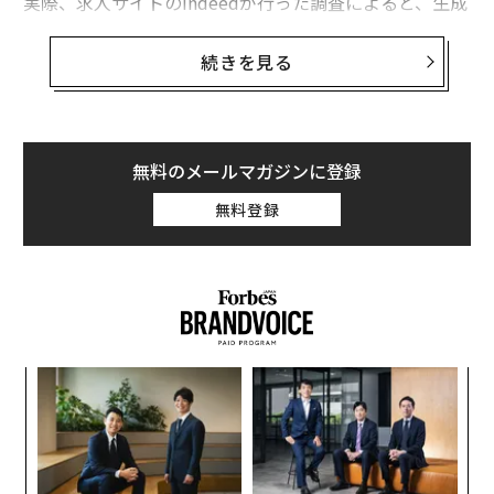
実際、求人サイトのIndeedが行った調査によると、生成
AIのスキルがあれば、年収が最大47％もアップするとい
う。AIスキルを身につければ、あなたの職務や業界にと
続きを見る
って画期的なAIのワークフローやプロセスを構築し、よ
り革新的でクリエイティブなアイデアを生み出し、生産
性を高めながらコストを削減することができる。
無料のメールマガジンに登録
マイクロソフトの年次報告書「Work Trend Index 202
無料登録
4」によれば、多くの企業はAI人材を貴重な資産と捉えて
おり、経験は豊かだがAIスキルを持たない人を採用する
よりも、たとえ実務経験が浅くてもAIスキルを持つ人材
を採用したいと考えている。
なく
〜
Ja
織
er」
う
な
T
術
た