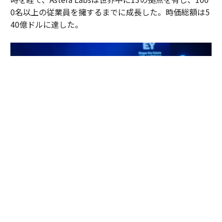
0名以上の従業員を擁するまでに成長した。時価総額は5
40億ドルに達した。
左：Sanjay Gajendra氏 右：Jitendra Mohan氏 （写真提供 EY）
「実は、この審査の中で、私はあるひとつの気づきを得