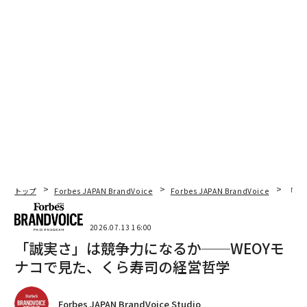
トップ
Forbes JAPAN BrandVoice
Forbes JAPAN BrandVoice
「誠
2026.07.13 16:00
「誠実さ」は競争力になるか──WEOYモ
ナコで見た、くら寿司の経営哲学
Forbes JAPAN BrandVoice Studio