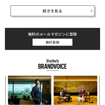
それによると昨年取得した資格でもっとも多かったの
は、ファイナンシャルプランナーで、半数以上の人が取
続きを見る
得している。続いて簿記、TOEICと続いているが、ファ
イナンシャルプランナーから大きく水を開けられてい
る。
無料のメールマガジンに登録
無料登録
革
ク
た「
な
術
た
ア