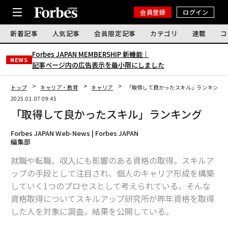
会員登録
ログイン
新着記事
人気記事
会員限定記事
カテゴリ
連載
コ
Forbes JAPAN MEMBERSHIP 新機能｜
NEWS
記事ページ内の広告表示を最小限にしました
トップ
キャリア・教育
キャリア
「取得して良かったスキル」ランキング
2025.01.07 09:45
「取得して良かったスキル」ランキング
Forbes JAPAN Web-News | Forbes JAPAN
編集部
就職や転職、収入にも影響のある資格の取得。スキルア
ップの手段として注目され、個人のキャリア形成を構築
していく1つのプロセスとして考えられている。そんな
資格取得についてスキルアップ研究所が昨年資格を取得
した人を対象に調査。結果を公開している。