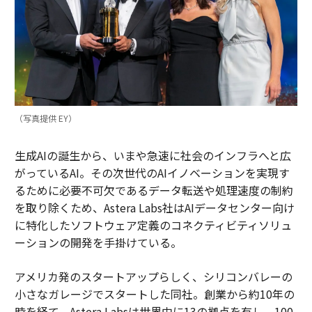
（写真提供 EY）
生成AIの誕生から、いまや急速に社会のインフラへと広
がっているAI。その次世代のAIイノベーションを実現す
るために必要不可欠であるデータ転送や処理速度の制約
を取り除くため、Astera Labs社はAIデータセンター向け
に特化したソフトウェア定義のコネクティビティソリュ
ーションの開発を手掛けている。
アメリカ発のスタートアップらしく、シリコンバレーの
小さなガレージでスタートした同社。創業から約10年の
時を経て、Astera Labsは世界中に13の拠点を有し、100