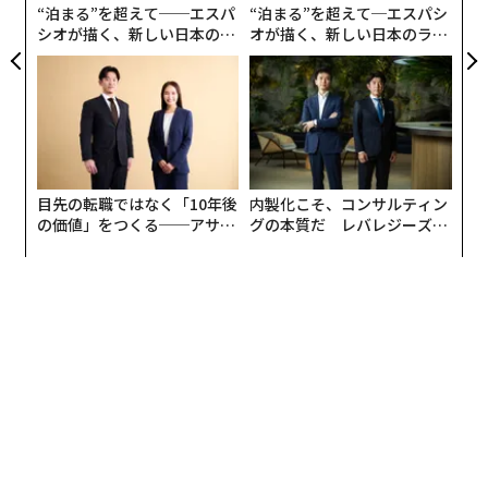
“泊まる”を超えて──エスパ
“泊まる”を超えて─エスパシ
シオが描く、新しい日本のラ
オが描く、新しい日本のラグ
グジュアリー（前編）
ジュアリー（中編）
目先の転職ではなく「10年後
内製化こそ、コンサルティン
の価値」をつくる──アサイ
グの本質だ レバレジーズが
取得してよかったと思う資格も、ファイナンシャルプラ
ンの長期伴走型支援とは
実践する、次世代ファームの
ンナーがダントツトップで取得したランキングと変わら
全貌
ない。ただ、簿記やTOEICは取得した人数より減ってい
るものの、ファイナンシャルプランナーは取得した人全
員が良かったと回答。他の資格に比べて、効果やメリッ
トを実感しやすい資格であり、家計管理や税金対策など
日常的な金銭面での判断にも直結する知識が身につくか
らではないかと、スキルアップ研究所では考察してい
る。