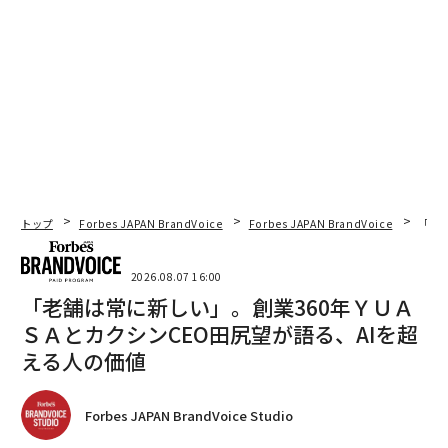
トップ
Forbes JAPAN BrandVoice
Forbes JAPAN BrandVoice
「老
2026.08.07 16:00
「老舗は常に新しい」。創業360年ＹＵＡ
ＳＡとカクシンCEO田尻望が語る、AIを超
える人の価値
Forbes JAPAN BrandVoice Studio