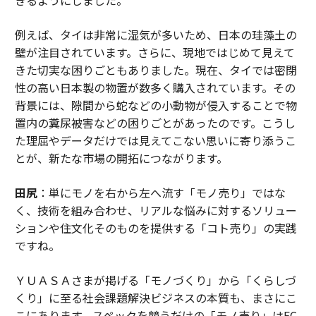
きるようにしました。
例えば、タイは非常に湿気が多いため、日本の珪藻土の
壁が注目されています。さらに、現地ではじめて見えて
きた切実な困りごともありました。現在、タイでは密閉
性の高い日本製の物置が数多く購入されています。その
背景には、隙間から蛇などの小動物が侵入することで物
置内の糞尿被害などの困りごとがあったのです。こうし
た理屈やデータだけでは見えてこない思いに寄り添うこ
とが、新たな市場の開拓につながります。
田尻
：単にモノを右から左へ流す「モノ売り」ではな
く、技術を組み合わせ、リアルな悩みに対するソリュー
ションや住文化そのものを提供する「コト売り」の実践
ですね。
ＹＵＡＳＡさまが掲げる「モノづくり」から「くらしづ
くり」に至る社会課題解決ビジネスの本質も、まさにこ
こにあります。スペックを競うだけの「モノ売り」はEC