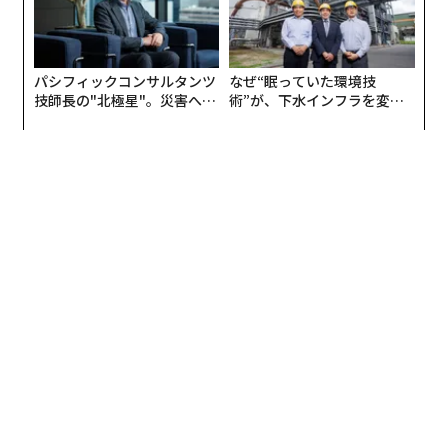
パシフィックコンサルタンツ
なぜ“眠っていた環境技
技師長の"北極星"。災害への
術”が、下水インフラを変え
無力感を乗り越え見つけた、
たのか──産総研×月島JFE
防災一筋20年の答え
アクアソリューションの10年