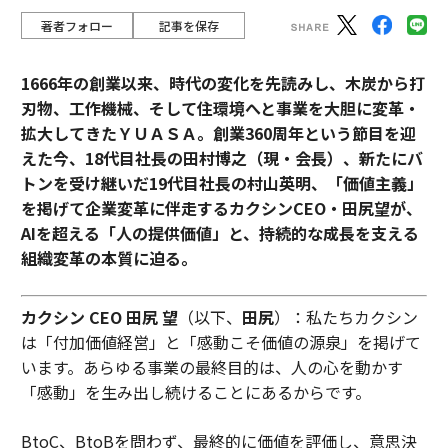
著者フォロー
記事を保存
1666年の創業以来、時代の変化を先読みし、木炭から打
刃物、工作機械、そして住環境へと事業を大胆に変革・
拡大してきたＹＵＡＳＡ。創業360周年という節目を迎
えた今、18代目社長の田村博之（現・会長）、新たにバ
トンを受け継いだ19代目社長の村山英明、「価値主義」
を掲げて企業変革に伴走するカクシンCEO・田尻望が、
AIを超える「人の提供価値」と、持続的な成長を支える
組織変革の本質に迫る。
カクシン CEO 田尻 望
（以下、
田尻
）：私たちカクシン
は「付加価値経営」と「感動こそ価値の源泉」を掲げて
います。あらゆる事業の最終目的は、人の心を動かす
「感動」を生み出し続けることにあるからです。
BtoC、BtoBを問わず、最終的に価値を評価し、意思決