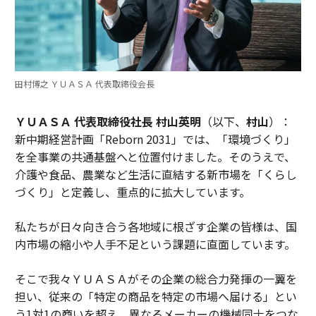
田村博之 ＹＵＡＳＡ 代表取締役会長
ＹＵＡＳＡ 代表取締役社長 村山英明
（以下、
村山
）：
新中期経営計画「Reborn 2031」では、「環境づくり」
を全事業の共通基盤へと位置付けました。そのうえで、
介護や食品、農業など生活に直結する新市場を「くらし
づくり」と定義し、重点的に拡大しています。
私たちが日々向き合う各地域に根ざす企業の皆様は、国
内市場の縮小や人手不足という課題に直面しています。
そこで我々ＹＵＡＳＡがその企業の総合力発揮の一翼を
担い、従来の「特定の商品を特定の市場へ届ける」とい
う1対1の商いを超え、異なるメーカーの機械同士をつな