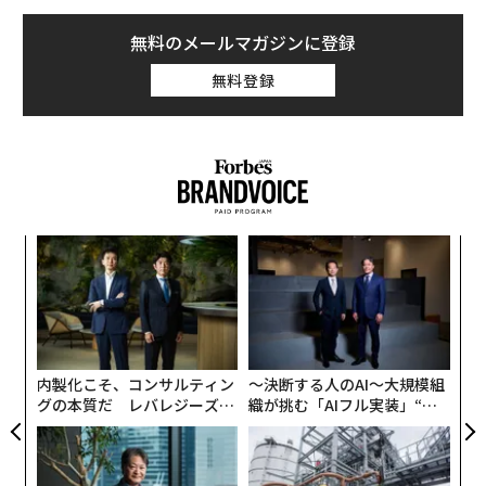
無料のメールマガジンに登録
無料登録
ナ併
革
k」
ク
ック
た「
〈7
由
ャ
ト
リア
内製化こそ、コンサルティン
〜決断する人のAI〜大規模組
UM
グの本質だ レバレジーズが
織が挑む「AIフル実装」“使
実践する、次世代ファームの
う”企業から“動く”企業へ【N
全貌
TTドコモビジネス×PwC】