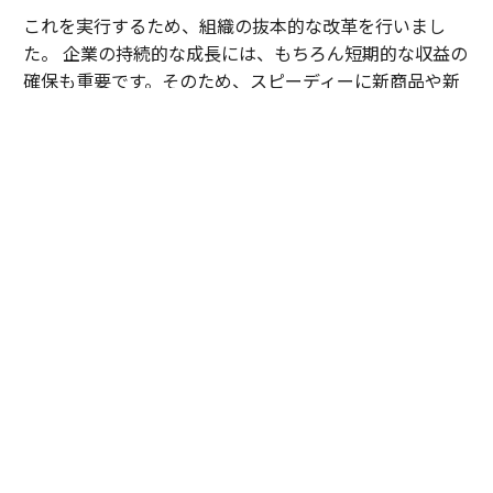
これを実行するため、組織の抜本的な改革を行いまし
た。 企業の持続的な成長には、もちろん短期的な収益の
確保も重要です。そのため、スピーディーに新商品や新
市場を開拓する専門部署を設置しました。
一方で、中長期的な視点に立ち、次世代のビジネスを創
出・探索する「新事業開発室」そして、全社の技術や施
策を横断的に推進する「エンジニアリング統括部」を編
成し、今後の成長分野をより力強く探索していく体制を
整えました。
加えて、AX・DX推進のため、社内のデジタルインフラを
徹底的に整備し、ルーチン業務の自動化などを通じて生
産性を最大限高めるための「デジタル戦略室」も新設し
ました。今やAIを活用すれば、どの企業でも最適な答え
やデータを瞬時に得られる時代です。
だからこそ、単なる業務効率化だけでは差別化できませ