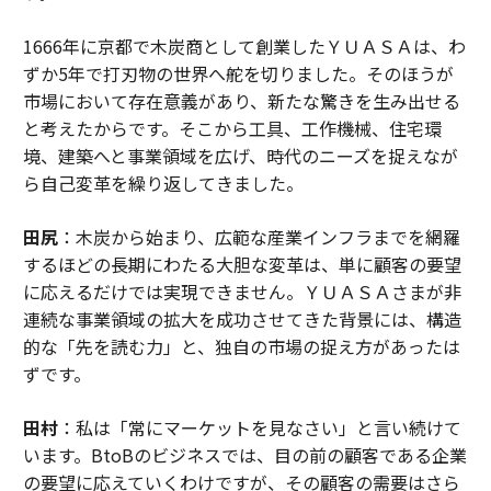
1666年に京都で木炭商として創業したＹＵＡＳＡは、わ
ずか5年で打刃物の世界へ舵を切りました。そのほうが
市場において存在意義があり、新たな驚きを生み出せる
と考えたからです。そこから工具、工作機械、住宅環
境、建築へと事業領域を広げ、時代のニーズを捉えなが
ら自己変革を繰り返してきました。
田尻
：木炭から始まり、広範な産業インフラまでを網羅
するほどの長期にわたる大胆な変革は、単に顧客の要望
に応えるだけでは実現できません。ＹＵＡＳＡさまが非
連続な事業領域の拡大を成功させてきた背景には、構造
的な「先を読む力」と、独自の市場の捉え方があったは
ずです。
田村
：私は「常にマーケットを見なさい」と言い続けて
います。BtoBのビジネスでは、目の前の顧客である企業
の要望に応えていくわけですが、その顧客の需要はさら