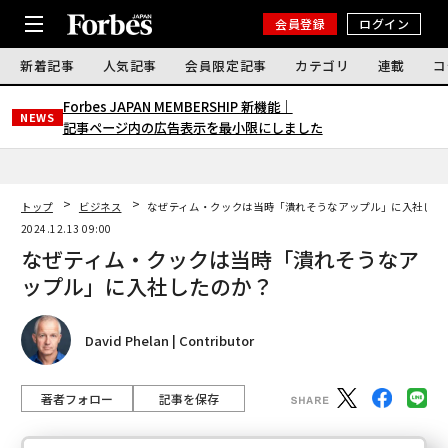
会員登録
ログイン
新着記事
人気記事
会員限定記事
カテゴリ
連載
コ
Forbes JAPAN MEMBERSHIP 新機能｜
NEWS
記事ページ内の広告表示を最小限にしました
トップ
ビジネス
なぜティム・クックは当時「潰れそうなアップル」に入社した
2024.12.13 09:00
なぜティム・クックは当時「潰れそうなア
ップル」に入社したのか？
David Phelan | Contributor
著者フォロー
記事を保存