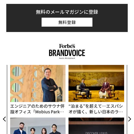
無料のメールマガジンに登録
無料登録
義す
ア
むス
の
た
「
3
C
る
エンジニアのためのサウナ併
“泊まる”を超えて─エスパシ
設オフィス「Mobius Park」
オが描く、新しい日本のラグ
がオープン──タマディック
ジュアリー（中編）
が健康経営を徹底する理由