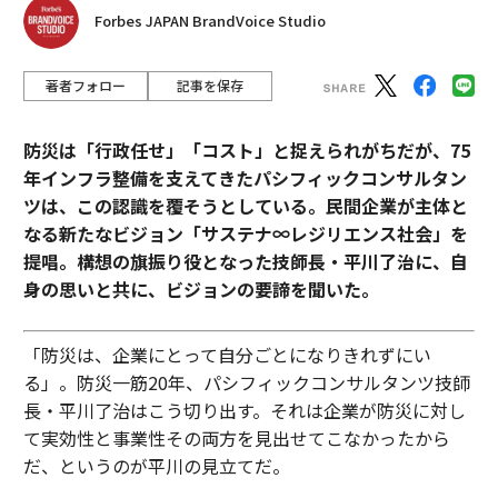
Forbes JAPAN BrandVoice Studio
著者フォロー
記事を保存
防災は「行政任せ」「コスト」と捉えられがちだが、75
年インフラ整備を支えてきたパシフィックコンサルタン
ツは、この認識を覆そうとしている。民間企業が主体と
なる新たなビジョン「サステナ∞レジリエンス社会」を
提唱。構想の旗振り役となった技師長・平川了治に、自
身の思いと共に、ビジョンの要諦を聞いた。
「防災は、企業にとって自分ごとになりきれずにい
る」。防災一筋20年、パシフィックコンサルタンツ技師
長・平川了治はこう切り出す。それは企業が防災に対し
て実効性と事業性その両方を見出せてこなかったから
だ、というのが平川の見立てだ。