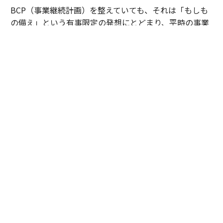
BCP（事業継続計画）を整えていても、それは「もしも
の備え」という有事限定の発想にとどまり、平時の事業
戦略とは切り離されて語られがちだった。有事のみの防
災は、いざという時に機能しないことが多く実効性に問
題が生じやすい。加えて、使う機会のないものへの投資
はコストと捉えられ、これが事業性の面でも弱い。だか
らこそ、防災は「行政がやるもの、与えられるもの」
で、企業にとって長く本丸になりきれなかったというの
だ。
しかし、気候変動による災害は高頻度化し、被害も拡大
する一方だ。民間企業は、これまで通りの防災意識で良
いのか。平川は危機感を滲ませる。
「20年前くらいから国が管理する一級河川でも氾濫が頻
発するようになりましたが、今や、災害の激甚化が長年
かけて積み上げてきた防災対策のスピードを上回ってい
るのです」