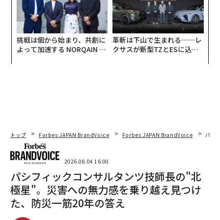
挑戦は個から始まり、共創に
革新は下山で生まれる──レ
よって加速する NORQAIN JA
クサスが新型TZとESに込め
PAN 特別座談会
た「DISCOVER」の哲学
トップ
Forbes JAPAN BrandVoice
Forbes JAPAN BrandVoice
パシ
2026.08.04 16:00
パシフィックコンサルタンツ技師長の"北
極星"。災害への無力感を乗り越え見つけ
た、防災一筋20年の答え