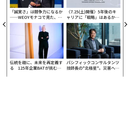
う
T
「誠実さ」は競争力になるか
〈7.25(土)開催〉5年後のキ
──WEOYモナコで見た、く
ャリアに「戦略」はあるか。
ら寿司の経営哲学
トップエグゼクティブのキャ
リアに触れる1日│CAREER S
UMMIT 2026
大幅に小型化されたMac mini（Apple）
伝統を礎に、未来を再定義す
パシフィックコンサルタンツ
る 125年企業BATが挑むス
技師長の"北極星"。災害への
アップルは今年、独自のAI機能であるApple Intelligence
モークレスな未来
無力感を乗り越え見つけた、
防災一筋20年の答え
を自社のあらゆる製品に組み込むための動きを随所で見
せてきた。標準搭載メモリの底上げは、生成AIを「パー
ソナルコンピュータ」という枠組みで活用する上で、よ
り多くの文脈を汲み取りながら動作させるために取って
いる戦略的な動きと推察している。
このコラムでは三日間の振り返りながら、各製品を軽く