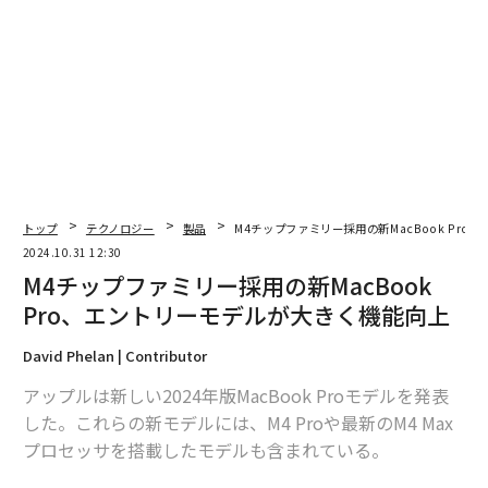
紹介した上で、アップルのMac戦略についてその全体像
を俯瞰していくことにしよう。
iMac：アップルの最新技術でリメイク
新型
iMac
は12メガピクセルのセンターステージカメラを
搭載。iPad Proで導入されていた技術が、iMacにも展開
された形だ。
机の上を映し出すデスクビュー機能と、被写体を中央に
トップ
テクノロジー
製品
M4チップファミリー採用の新MacBook Pr
捉え続けるセンターステージカメラの映像は、ピクチャ
2024.10.31 12:30
ー・イン・ピクチャーでその両方を捉えることができ
M4チップファミリー採用の新MacBook
る。ハイブリッドワークでの利便性もあるが、自宅で手
Pro、エントリーモデルが大きく機能向上
軽に動画作成、編集を行う際のメインカメラとしてiMac
David Phelan | Contributor
のカメラを使う人も出てくるだろう。
アップルは新しい2024年版MacBook Proモデルを発表
また、デスク上のアイテムをリアルタイムで共有しなが
した。これらの新モデルには、M4 Proや最新のM4 Max
ら、発表者の表情も同時に伝えられる。オンラインを通
プロセッサを搭載したモデルも含まれている。
じたプレゼンテーションのスタイルにも、新たな可能性