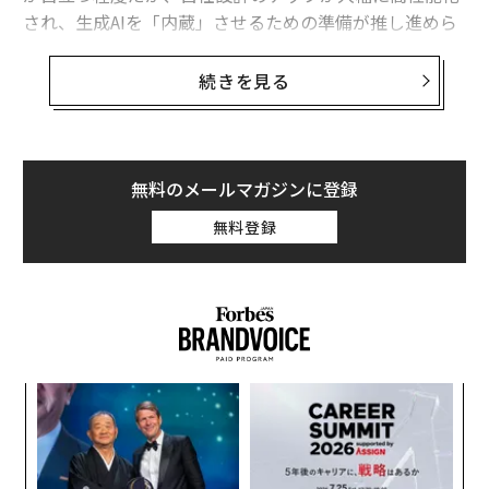
され、生成AIを「内蔵」させるための準備が推し進めら
れている。この動きはiPhoneシリーズ、iPadシリーズで
「AI対応」を行うため、システムチップなどの底上げを
続きを見る
進めている一連の流れと同期したものだ。
中でもAIの時代を見据えた包括的な製品戦略の一環とし
て注目すべきは、エントリーモデルである
MacBook Air
無料のメールマガジンに登録
のメモリ搭載容量を16GB以上とした点だ。
無料登録
最も多く販売されているMacのラインナップであるMacB
ook Airだが、従来は8Gバイトメモリがベーシックグレ
ードだった。今回の一連の発表では価格を維持したまま
メモリ搭載量が倍増しており、事実上の大幅値下げと言
える。
果を
A
EN
顧客
明
pa
〜
な
織