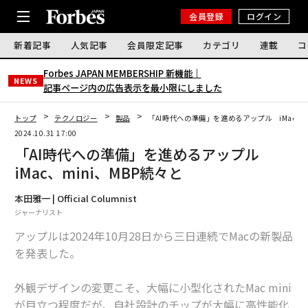
会員登録
ログイン
新着記事
人気記事
会員限定記事
カテゴリ
連載
コ
Forbes JAPAN MEMBERSHIP 新機能｜
NEWS
記事ページ内の広告表示を最小限にしました
トップ
テクノロジー
製品
「AI時代への準備」を進めるアップル iMac、m
2024.10.31 17:00
「AI時代への準備」を進めるアップル
iMac、mini、MBP続々と
本田雅一 | Official Columnist
ジャーナリスト
アップルは2024年10月28日から三日連続でMacの新製品
を発表した。
外観デザインの変更こそ、大幅に小型化されたMac mini
が目立つ程度だが、自社設計のチップが大幅に高性能化