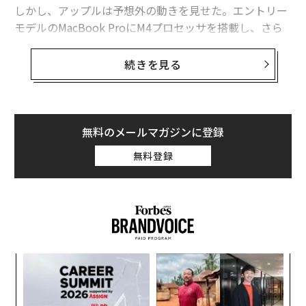
をもたらしている。この機能は一連の発表ウィーク最後
しかし、アップルは予想外の動きを見せた。エントリー
に登場したMacBook Proの新モデルにも搭載されてい
モデルのMacBook ProにM4プロセッサを搭載し、さら
る。
に機能を強化しながらも価格を据え置いたのだ。
続きを見る
新しいMacBook Pro M4は14インチと16インチの画面サ
イズで提供される。
無料のメールマガジンに登録
無料登録
機能が底上げされたiMac（Apple）
Nano-textureの保護ガラスオプションも、iMacとMacB
ook Proの両方に共通する特徴だ。このオプションは画
るか
〜
質を犠牲にすることなく、画面への映り込みを緩和する
、く
金
個
表面処理で、ナノレベルの凹凸加工をガラス面に施すも
「
ェ