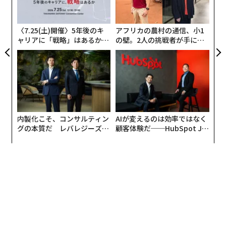
の。ディスプレイ製品やiPad Proで採用していたもの
3
C
だ。
る
〈7.25(土)開催〉5年後のキ
アフリカの農村の通信、小1
ャリアに「戦略」はあるか。
の壁。2人の挑戦者が手にし
主役はアップル独自チップのM4
トップエグゼクティブのキャ
た「次なる武器」
次ページ ＞
ファミリー
リアに触れる1日│CAREER S
UMMIT 2026
1
2
3
編集＝安井克至
内製化こそ、コンサルティン
AIが変えるのは効率ではなく
グの本質だ レバレジーズが
顧客体験だ──HubSpot Ja
実践する、次世代ファームの
panが語る「Grow Better」
2026年9月号発売中
全貌
な組織のつくり方
翻訳＝酒匂寛
最新号の購入はこちらから
2026年9月号発売中
メンバーシップに登録する