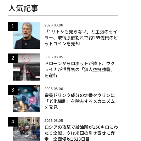
人気記事
2026.08.06
「1サトシも売らない」と主張のセイ
ラー、取得原価割れで約165億円のビ
ットコインを売却
2026.08.05
ドローンからロボットが降下、ウク
ライナが世界初の「無人空挺強襲」
を遂行
2026.08.06
栄養ドリンク成分の定番タウリンに
「老化細胞」を除去するメカニズム
を発見
2026.08.05
ロシアの攻撃で給油所が150キロにわ
たり全滅、ウは米国の引き寄せに奔
走 全面侵攻1623日目