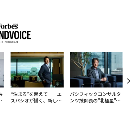
〜決
代の
ト、
【M
×P
共
“泊まる”を超えて──エ
パシフィックコンサルタ
OR
スパシオが描く、新しい
ンツ技師長の"北極星"。
会
日本のラグジュアリー
災害への無力感を乗り越
（前編）
え見つけた、防災一筋20
年の答え