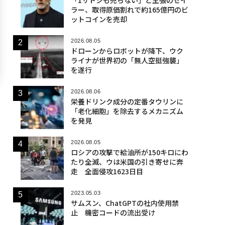
ラー、取得原価割れで約165億円のビ
ットコインを売却
2026.08.05
ドローンからロボットが降下、ウク
ライナが世界初の「無人空挺強襲」
を遂行
2026.08.06
栄養ドリンク成分の定番タウリンに
「老化細胞」を除去するメカニズム
を発見
2026.08.05
ロシアの攻撃で給油所が150キロにわ
たり全滅、ウは米国の引き寄せに奔
走 全面侵攻1623日目
2023.05.03
サムスン、ChatGPTの社内使用禁
止 機密コードの流出受け