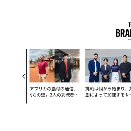
アフリカの農村の通信、
挑戦は個から始まり、
小1の壁。2人の挑戦者が
創によって加速する N
手にした「次なる武器」
QAIN JAPAN 特別座談