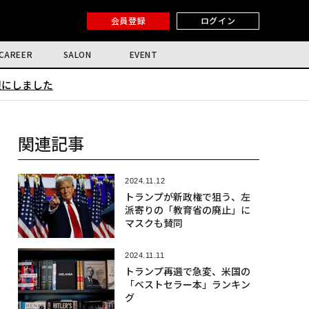
会員登録
ログイン
CAREER
SALON
EVENT
限にしました
関連記事
2024.11.12
トランプが新政権で狙う、左
派寄りの「教育省の廃止」に
マスクも賛同
2024.11.11
トランプ再選で急変、米国の
「ベストセラー本」ランキン
グ