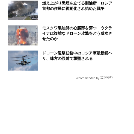
燃え上がり黒煙を立てる製油所 ロシア
首都の住民に視覚化され始めた戦争
モスクワ製油所の心臓部を穿つ ウクラ
イナは複雑なドローン攻撃をどう成功さ
せたのか
ドローン迎撃任務中のロシア軍最新鋭ヘ
断する人のAI〜AI時
「誠実さ」は競争力にな
目先の転職では
リ、味方の誤射で撃墜される
金融パラダイムシフ
るか──WEOYモナコで
年後の価値」
「超個別化」の核心
見た、くら寿司の経営哲
─アサインの
UFG×ウェルスナビ
学
支援とは
Recommended by
wC】