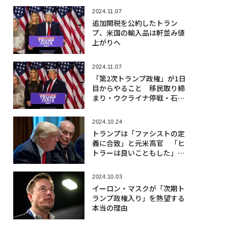
2024.11.07
追加関税を公約したトラン
プ、米国の輸入品は軒並み値
上がりへ
2024.11.07
「第2次トランプ政権」が1日
目からやること 移民取り締
まり・ウクライナ停戦・石油
掘削…
2024.10.24
トランプは「ファシストの定
義に合致」と元米高官 「ヒ
トラーは良いこともした」発
言も
2024.10.03
イーロン・マスクが「次期ト
ランプ政権入り」を熱望する
本当の理由