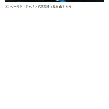
エンワールド・ジャパン 代表取締役社長 山本 裕介
山本
：そうした考え方を日本市場で浸透させていくため
には、どのような取り組みが必要だとお考えですか。ま
たグローバル本社と日本市場の間で「橋渡し役」を務め
るなかで感じることも聞かせてください。
伊佐
：日本企業がどうすれば「顧客の成功」を起点にGr
ow Betterできるか──それを今でも考え続けていま
す。環境が変わればGrow Betterの実現の仕方も変わる
し、必要なツールも変わる。「どうするべきなんだろ
う」と問い続けることが大切だと思っていて、それが私
をここに留めている理由です。
外資系企業でよくあるのは、本社側がグローバルで成功
した手法をそのまま日本に適用しようとするケースで
す。しかし、それが日本に合わない場合もあります。そ