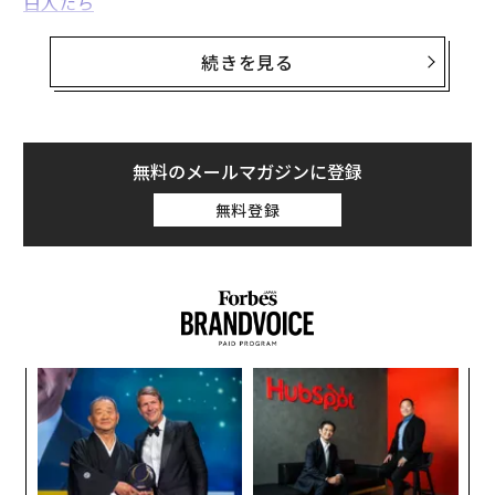
白人たち
』も、上位に入っている。
続きを見る
一方、トランプ政権1期目（2017～2021年）に手にする
人が多かったマーガレット・アトウッドの『
侍女の物語
』や、ジョージ・オーウェルの『
1984年
』など、いわゆ
るディストピア小説にも再び関心が集まり、売り上げが
無料のメールマガジンに登録
急増している。
無料登録
注目を浴びる「回想録」
10月8日に発売され、トランプ一家の内情を詳細に明か
したメラニア夫人の回顧録『
Melania
』は、ニューヨー
ク・タイムズ紙のノンフィクション（eブックと紙版の
合計）部門で現在、
首位
となっている。また、同書は米
果を
伝
国最大規模の書店チェーン、バーンズ・アンド・ノーブ
EN
る
ルの
ランキング
でも一時トップに躍り出ていた。
明
モ
ンツ
革
への
ク
そのほか、消費者行動に関する調査を行う
Circana
（サカ
た、
た「