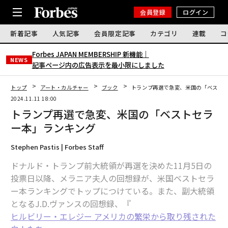
会員登録
ログイン
新着記事
人気記事
会員限定記事
カテゴリ
連載
コ
Forbes JAPAN MEMBERSHIP 新機能｜
NEWS
記事ページ内の広告表示を最小限にしました
トップ
アート・カルチャー
ブック
トランプ再選で急変、米国の「ベスト
2024.11.11 18:00
トランプ再選で急変、米国の「ベストセラ
ー本」ランキング
Stephen Pastis | Forbes Staff
ドナルド・トランプ前大統領が再選を決めた11月5日の
投票日以降、メラニア夫人の回想録が、米国ベストセラ
ー本ランキングでトップにつけている。また、副大統領
となるJ.D.ヴァンスの回想録、『
ヒルビリー・エレジー アメリカの繁栄から取り残された