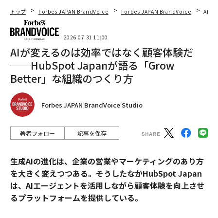
トップ
Forbes JAPAN BrandVoice
Forbes JAPAN BrandVoice
AIが
2026.07.31 11:00
AIが変えるのは効率ではなく顧客体験だ
──HubSpot Japanが語る「Grow
Better」な組織のつくり方
Forbes JAPAN BrandVoice Studio
著者フォロー
記事を保存
生成AIの進化は、企業の営業やマーケティングのあり方
を大きく変えつつある。そうしたなかHubSpot Japan
は、AIエージェントを活用しながら顧客体験を向上させ
るプラットフォームを提供している。