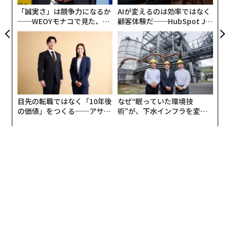
ーナ）によると、2018年に出版されたヴァンスの回想録
「誠実さ」は競争力になるか
AIが変えるのは効率ではなく
は、トランプから副大統領候補に指名された週、前週か
──WEOYモナコで見た、く
顧客体験だ──HubSpot Ja
ら1万3000％以上
急増
した。
ら寿司の経営哲学
panが語る「Grow Better」
な組織のつくり方
目先の転職ではなく「10年後
なぜ“眠っていた環境技
の価値」をつくる──アサイ
術”が、下水インフラを変え
ンの長期伴走型支援とは
たのか──産総研×月島JFE
アクアソリューションの10年