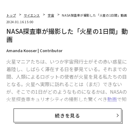
トップ
サイエンス
宇宙
NASA探査車が撮影した「火星の1日間」動画
2024.01.16 15:00
NASA探査車が撮影した「火星の1日間」動
画
Amanda Kooser | Contributor
火星マニアたちは、いつか宇宙飛行士がその赤い惑星に
着陸し、しばらく滞在する日を夢見ている。それまでの
間、人類によるロボットの使者が火星を見る私たちの目
となる。火星へ実際に訪れることは（まだ）できない
が、そこでの1日がどのようなものになるかは、NASAの
火星探査車キュリオシティの撮影した驚くべき
動画
で知
ることができる。
続きを見る
NASAは、昨年末に火星の夜明けから日没までの動画を
公開した。撮影は11月8日に、キュリオシティが太陽結