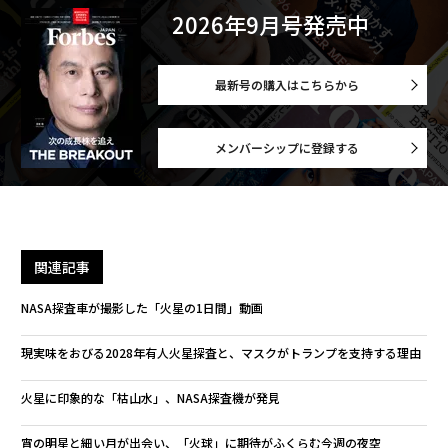
2026年9月号発売中
最新号の購入はこちらから
メンバーシップに登録する
関連記事
NASA探査車が撮影した「火星の1日間」動画
現実味をおびる2028年有人火星探査と、マスクがトランプを支持する理由
火星に印象的な「枯山水」、NASA探査機が発見
宵の明星と細い月が出会い、「火球」に期待がふくらむ今週の夜空