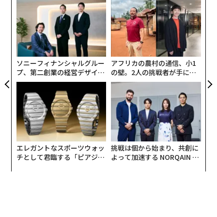
るか
「
、く
左右
T
業
内
日
のか
グ
と、
実
る
全
ソニーフィナンシャルグルー
アフリカの農村の通信、小1
プ、第二創業の経営デザイン
の壁。2人の挑戦者が手にし
──カギは意志を引き出し、
た「次なる武器」
束ね、共創すること
エレガントなスポーツウォッ
挑戦は個から始まり、共創に
チとして君臨する「ピアジ
よって加速する NORQAIN JA
ェ」ポロの魅力
PAN 特別座談会