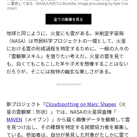
に着色してある（NASA/LASP/CU Boulder, Image processing by Kyle Con
nour）
全ての画像を見る
地球と同じように、火星にも雲がある。米航空宇宙局
（NASA）は市民科学プロジェクトの一環として、火星
における雲の形成過程を特定するために、一般の人々の
「雲観察スキル」を借りたい考えだ。火星の雲を見て
も、白くてもこもこした羊や子犬を想像することはない
だろうが、そこには独特の幽玄な美しさがある。
advertisement
新プロジェクト「
Cloudspotting on Mars: Shapes
（火
星の雲観察：形状）」では、NASAの火星探査機「
MAVEN
（メイブン）」から届く画像データを観察して雲
を見つけ出し、その種類を特定する民間協力者を募集し
ている。参加者は、自分が発見した対象がたしかに雲で