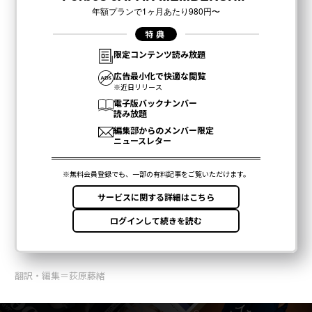
翻訳・編集＝荻原藤緒