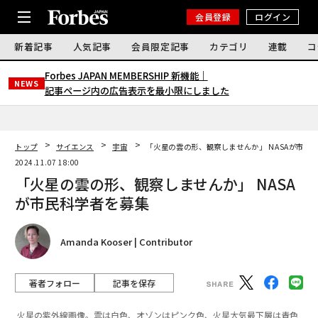
会員登録
ログイン
新着記事
人気記事
会員限定記事
カテゴリ
連載
コ
Forbes JAPAN MEMBERSHIP 新機能｜
NEWS
記事ページ内の広告表示を最小限にしました
トップ
サイエンス
宇宙
「火星の雲の形、観察しませんか」 NASAが市民
2024.11.07 18:00
「火星の雲の形、観察しませんか」 NASA
が市民科学者を募集
Amanda Kooser | Contributor
著者フォロー
記事を保存
火星の紫外線画像。雲は白色、オゾンはピンク色、火星大気最下層は青色