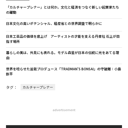
「カルチャープレナー」とは何か。文化と経済をつなぐ新しい起業家たち
の躍動
日本文化の高いポテンシャル、経産省との世界調査で明らかに
日本工芸品の価値を底上げ アーティストの才能を支える丹青社 石上が目
指す場所
暮らしの美は、外見にも表れる。モデル森星が日本の伝統に光をあてる理
由
世界を唸らせた盆栽プロデュース「TRADMAN'S BONSAI」の守破離：小島
鉄平
タグ：
カルチャープレナー
advertisement