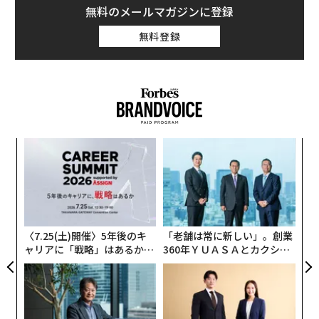
無料のメールマガジンに登録
無料登録
〜
織
う
〜
T
金
個
ェ
〈7.25(土)開催〉5年後のキ
「老舗は常に新しい」。創業
ャリアに「戦略」はあるか。
360年ＹＵＡＳＡとカクシン
トップエグゼクティブのキャ
CEO田尻望が語る、AIを超え
リアに触れる1日│CAREER S
る人の価値
UMMIT 2026