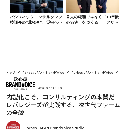
パシフィックコンサルタンツ
目先の転職ではなく「10年後
技師長の"北極星"。災害への
の価値」をつくる──アサイ
無力感を乗り越え見つけた、
ンの長期伴走型支援とは
防災一筋20年の答え
トップ
Forbes JAPAN BrandVoice
Forbes JAPAN BrandVoice
内製
2026.07.24 16:00
内製化こそ、コンサルティングの本質だ
レバレジーズが実践する、次世代ファーム
の全貌
Forbes JAPAN BrandVoice Studio