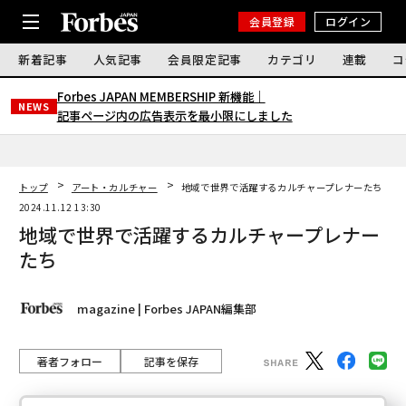
会員登録
ログイン
新着記事
人気記事
会員限定記事
カテゴリ
連載
コ
Forbes JAPAN MEMBERSHIP 新機能｜
NEWS
記事ページ内の広告表示を最小限にしました
トップ
アート・カルチャー
地域で世界で活躍するカルチャープレナーたち
2024.11.12 13:30
地域で世界で活躍するカルチャープレナー
たち
magazine | Forbes JAPAN編集部
著者フォロー
記事を保存