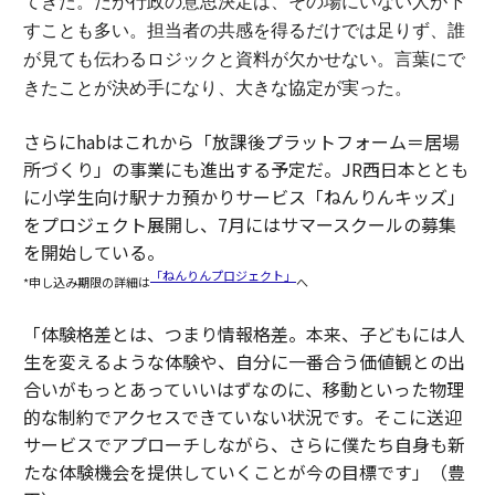
てきた。
だが行政の意思決定は、その場にいない人が下
すことも多い。担当者の共感を得るだけでは足りず、誰
が見ても伝わるロジックと資料が欠かせない。
言葉にで
きたことが決め手になり、大きな協定が実った。
さらにhabはこれから「放課後プラットフォーム＝居場
所づくり」の事業にも進出する予定だ。JR西日本ととも
に小学生向け駅ナカ預かりサービス「ねんりんキッズ」
をプロジェクト展開し、7月にはサマースクールの募集
を開始している。
「ねんりんプロジェクト」
*申し込み期限の詳細は
へ
「体験格差とは、つまり情報格差。本来、子どもには人
生を変えるような体験や、自分に一番合う価値観との出
合いがもっとあっていいはずなのに、移動といった物理
的な制約でアクセスできていない状況です。そこに送迎
サービスでアプローチしながら、さらに僕たち自身も新
たな体験機会を提供していくことが今の目標です」（豊