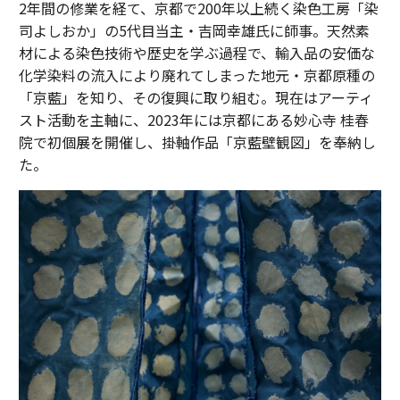
2年間の修業を経て、京都で200年以上続く染色工房「染
司よしおか」の5代目当主・吉岡幸雄氏に師事。天然素
材による染色技術や歴史を学ぶ過程で、輸入品の安価な
化学染料の流入により廃れてしまった地元・京都原種の
「京藍」を知り、その復興に取り組む。現在はアーティ
スト活動を主軸に、2023年には京都にある妙心寺 桂春
院で初個展を開催し、掛軸作品「京藍壁観図」を奉納し
た。