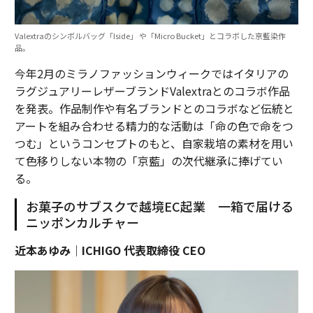
Valextraのシンボルバッグ「Iside」 や「Micro Bucket」とコラボした京藍染作
品。
今年2月のミラノファッションウィークではイタリアの
ラグジュアリーレザーブランドValextraとのコラボ作品
を発表。作品制作や有名ブランドとのコラボなど伝統と
アートを組み合わせる精力的な活動は「命の色で命をつ
つむ」というコンセプトのもと、自家栽培の素材を用い
て色移りしない本物の「京藍」の次代継承に捧げてい
る。
お菓子のサブスクで越境EC起業 一箱で届ける
ニッポンカルチャー
近本あゆみ｜ICHIGO 代表取締役 CEO