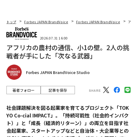
トップ
Forbes JAPAN BrandVoice
Forbes JAPAN BrandVoice
アフ
2026.07.31 16:00
アフリカの農村の通信、小1の壁。2人の挑
戦者が手にした「次なる武器」
Forbes JAPAN BrandVoice Studio
著者フォロー
記事を保存
社会課題解決を図る起業家を育てるプロジェクト「TOK
YO Co-cial IMPACT」。
「持続可能性（社会的インパク
ト）」と「成長（経済的リターン）」の両立を目指す社
会起業家、スタートアップなどと自治体・大企業等との