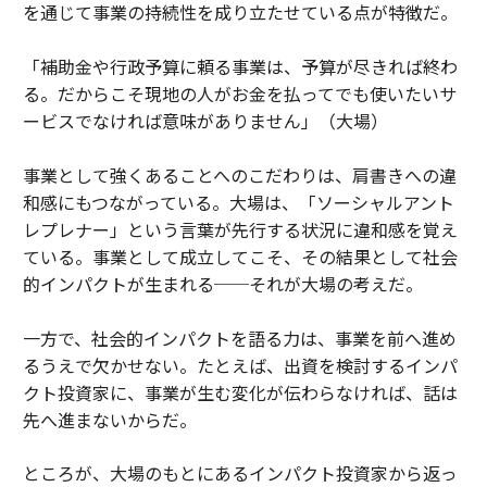
を通じて事業の持続性を成り立たせている点が特徴だ。
「補助金や行政予算に頼る事業は、予算が尽きれば終わ
る。だからこそ現地の人がお金を払ってでも使いたいサ
ービスでなければ意味がありません」（大場）
事業として強くあることへのこだわりは、肩書きへの違
和感にもつながっている。大場は、「ソーシャルアント
レプレナー」という言葉が先行する状況に違和感を覚え
ている。事業として成立してこそ、その結果として社会
的インパクトが生まれる──それが大場の考えだ。
一方で、社会的インパクトを語る力は、事業を前へ進め
るうえで欠かせない。たとえば、出資を検討するインパ
クト投資家に、事業が生む変化が伝わらなければ、話は
先へ進まないからだ。
ところが、大場のもとにあるインパクト投資家から返っ