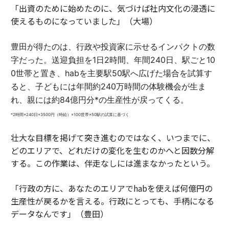
「出資のために始めたのに、気づけば社内文化の浸透に
使えるものになっていました」（大場）
豊田が得たのは、行政や投資家に示せるインパクトの数
字だった。
送迎負担を1日2時間、年間240日、駅ごと10
0世帯と置き、habを主要駅50駅へ広げた場合を試算す
ると、子どもには年間約240万時間の体験機会が生ま
れ、親には約84億円分*の生産性が戻ってくる。
*2時間×240日×3500円（時給）×100世帯×50駅の試算に基づく
壮大な目標を掲げて突き進むのではなく、いつまでに、
どのエリアで、どれだけの変化を生むのかへと因数分解
する。この作業は、伴走なしには進まなかったという。
「行政の方に、あなたのエリアでhabを使えば何億円の
生産性が戻るかを言える。行政にとっても、手柄になる
データなんです」（豊田）