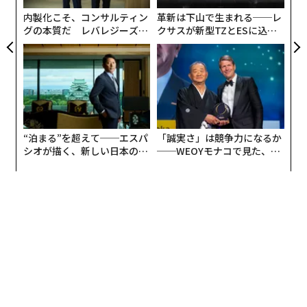
る
内製化こそ、コンサルティン
革新は下山で生まれる──レ
グの本質だ レバレジーズが
クサスが新型TZとESに込め
実践する、次世代ファームの
た「DISCOVER」の哲学
全貌
“泊まる”を超えて──エスパ
「誠実さ」は競争力になるか
シオが描く、新しい日本のラ
──WEOYモナコで見た、く
グジュアリー（前編）
ら寿司の経営哲学