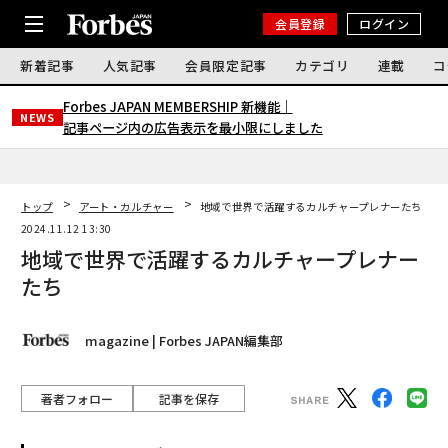
会員登録
ログイン
新着記事
人気記事
会員限定記事
カテゴリ
連載
コ
Forbes JAPAN MEMBERSHIP 新機能｜
NEWS
記事ページ内の広告表示を最小限にしました
トップ
アート・カルチャー
地域で世界で活躍するカルチャープレナーたち
2024.11.12 13:30
地域で世界で活躍するカルチャープレナー
たち
magazine | Forbes JAPAN編集部
著者フォロー
記事を保存