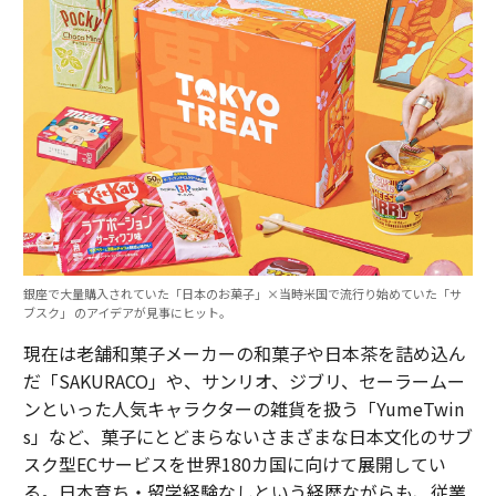
銀座で大量購入されていた「日本のお菓子」×当時米国で流行り始めていた「サ
ブスク」 のアイデアが見事にヒット。
現在は老舗和菓子メーカーの和菓子や日本茶を詰め込ん
だ「SAKURACO」や、サンリオ、ジブリ、セーラームー
ンといった人気キャラクターの雑貨を扱う「YumeTwin
s」など、菓子にとどまらないさまざまな日本文化のサブ
スク型ECサービスを世界180カ国に向けて展開してい
る。日本育ち・留学経験なしという経歴ながらも、従業