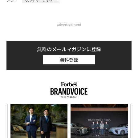
advertisement
無料のメールマガジンに登録
無料登録
創に
「
 JA
左右
T
「
日
3
C