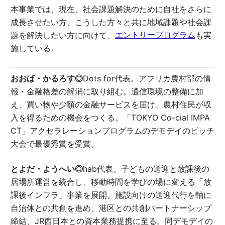
本事業では、現在、社会課題解決のために自社をさらに
成長させたい方、こうした方々と共に地域課題や社会課
エントリープログラム
題を解決したい方に向けて、
も実
施している。
おおば・かるろす◎
Dots for代表。アフリカ農村部の情
報・金融格差の解消に取り組む。通信環境の整備に加
え、買い物や少額の金融サービスを届け、農村住民が収
入を得るための機会をつくる。「TOKYO Co-cial IMPA
CT」アクセラレーションプログラムのデモデイのピッチ
大会で最優秀賞を受賞。
とよだ・ようへい◎
hab代表。子どもの送迎と放課後の
居場所運営を統合し、移動時間を学びの場に変える「放
課後インフラ」事業を展開。施設向けの送迎代行を軸に
自治体との共創を進め、港区との共創パートナーシップ
締結、JR西日本との資本業務提携に至る。同デモデイの