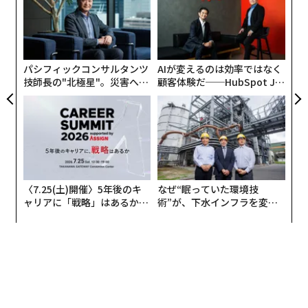
T
“
日
オ
ジ
パシフィックコンサルタンツ
AIが変えるのは効率ではなく
技師長の"北極星"。災害への
顧客体験だ──HubSpot Ja
無力感を乗り越え見つけた、
panが語る「Grow Better」
防災一筋20年の答え
な組織のつくり方
〈7.25(土)開催〉5年後のキ
なぜ“眠っていた環境技
ャリアに「戦略」はあるか。
術”が、下水インフラを変え
トップエグゼクティブのキャ
たのか──産総研×月島JFE
リアに触れる1日│CAREER S
アクアソリューションの10年
UMMIT 2026