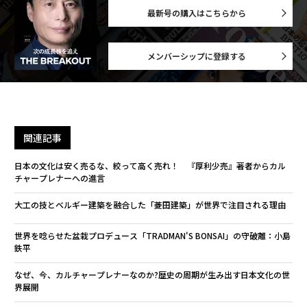
最新号の購入はこちらから
メンバーシップに登録する
関連記事
日本の文化は安く売るな、絞って高く売れ！ 『厚利少売』著者からカル
チャープレナーへの進言
大工の技とベルギー建築を融合した「菱田建築」が世界で注目される理由
世界を唸らせた盆栽プロデュース「TRADMAN'S BONSAI」の守破離：小島
鉄平
なぜ、今、カルチャープレナーなのか?歴史の周期が生み出す日本文化の世
界展開