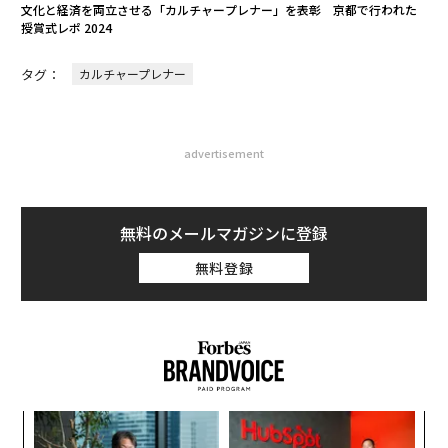
文化と経済を両立させる「カルチャープレナー」を表彰 京都で行われた
授賞式レポ 2024
タグ：
カルチャープレナー
advertisement
無料のメールマガジンに登録
無料登録
るか
「
、く
左右