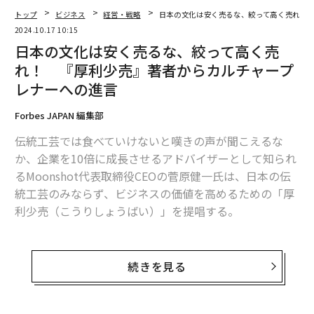
トップ
ビジネス
経営・戦略
日本の文化は安く売るな、絞って高く売れ！
2024.10.17 10:15
日本の文化は安く売るな、絞って高く売
れ！ 『厚利少売』著者からカルチャープ
レナーへの進言
Forbes JAPAN 編集部
伝統工芸では食べていけないと嘆きの声が聞こえるな
か、企業を10倍に成長させるアドバイザーとして知られ
るMoonshot代表取締役CEOの菅原健一氏は、日本の伝
統工芸のみならず、ビジネスの価値を高めるための「厚
利少売（こうりしょうばい）」を提唱する。
薄利多売から脱却したレザーバッグ職人
続きを見る
「日本は薄利多売を前提としている企業が多い」と菅原
氏は指摘する。多く売るために品目数を増やすが、売れ