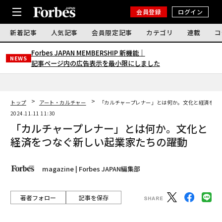
会員登録
ログイン
新着記事
人気記事
会員限定記事
カテゴリ
連載
コ
Forbes JAPAN MEMBERSHIP 新機能｜
NEWS
記事ページ内の広告表示を最小限にしました
トップ
アート・カルチャー
「カルチャープレナー」とは何か。文化と経済をつ
2024.11.11 11:30
「カルチャープレナー」とは何か。文化と
経済をつなぐ新しい起業家たちの躍動
magazine | Forbes JAPAN編集部
著者フォロー
記事を保存