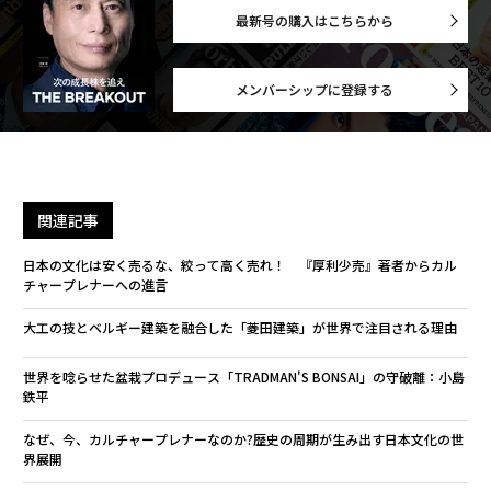
最新号の購入はこちらから
メンバーシップに登録する
関連記事
日本の文化は安く売るな、絞って高く売れ！ 『厚利少売』著者からカル
チャープレナーへの進言
大工の技とベルギー建築を融合した「菱田建築」が世界で注目される理由
世界を唸らせた盆栽プロデュース「TRADMAN'S BONSAI」の守破離：小島
鉄平
なぜ、今、カルチャープレナーなのか?歴史の周期が生み出す日本文化の世
界展開