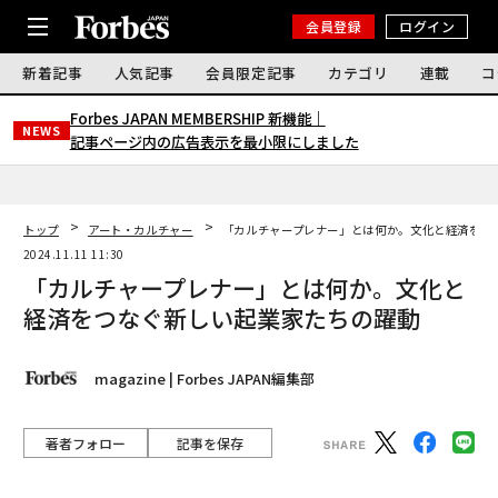
会員登録
ログイン
新着記事
人気記事
会員限定記事
カテゴリ
連載
コ
Forbes JAPAN MEMBERSHIP 新機能｜
NEWS
記事ページ内の広告表示を最小限にしました
トップ
アート・カルチャー
「カルチャープレナー」とは何か。文化と経済をつ
2024.11.11 11:30
「カルチャープレナー」とは何か。文化と
経済をつなぐ新しい起業家たちの躍動
magazine | Forbes JAPAN編集部
著者フォロー
記事を保存