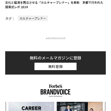
文化と経済を両立させる「カルチャープレナー」を表彰 京都で行われた
授賞式レポ 2024
タグ：
カルチャープレナー
advertisement
無料のメールマガジンに登録
無料登録
るか
伝
、く
る