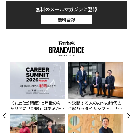
残れば在庫となり、経営を圧迫して、在庫処分するべ
無料のメールマガジンに登録
く、さらに安売りをするという悪循環に陥りがちだ。ま
た、無駄を承知で大量に生産される恵方巻のような「恵
無料登録
方巻型」ビジネスも散見される。だが、同氏が著書『厚
利少売』で挙げるLMVHをはじめ、ディズニーなどの大
手からシリコンバレーのスタートアップまで、大きな利
益を上げている企業にはそうした考えがない。
ブランド価値を高めて利益率を上げれば、たくさん作る
るか
伝
必要がない。製品が売り切れるから人気が上がり、価格
、く
る
も上げられる。とにかく「余らせてはダメなんです」と
モ
挑
菅原氏は警告する。
よっ
PA
〈7.25(土)開催〉5年後のキ
〜決断する人のAI〜AI時代の
ャリアに「戦略」はあるか。
金融パラダイムシフト、「超
トップエグゼクティブのキャ
個別化」の核心 【MUFG×ウ
リアに触れる1日│CAREER S
ェルスナビ×PwC】
UMMIT 2026