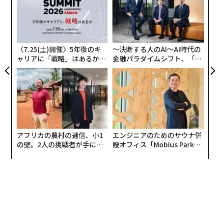
モ
挑
よっ
PA
〈7.25(土)開催〉5年後のキ
〜決断する人のAI〜AI時代の
ャリアに「戦略」はあるか。
金融パラダイムシフト、「超
トップエグゼクティブのキャ
個別化」の核心 【MUFG×ウ
リアに触れる1日│CAREER S
ェルスナビ×PwC】
UMMIT 2026
アフリカの農村の通信、小1
エンジニアのためのサウナ併
の壁。2人の挑戦者が手にし
設オフィス「Mobius Park」
た「次なる武器」
がオープン──タマディック
が健康経営を徹底する理由