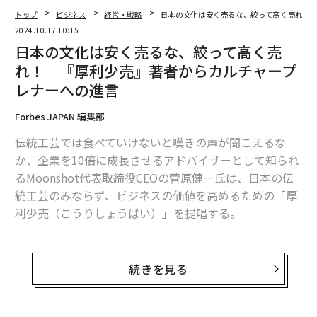
トップ
ビジネス
経営・戦略
日本の文化は安く売るな、絞って高く売れ！
2024.10.17 10:15
日本の文化は安く売るな、絞って高く売
れ！ 『厚利少売』著者からカルチャープ
レナーへの進言
Forbes JAPAN 編集部
伝統工芸では食べていけないと嘆きの声が聞こえるな
か、企業を10倍に成長させるアドバイザーとして知られ
るMoonshot代表取締役CEOの菅原健一氏は、日本の伝
統工芸のみならず、ビジネスの価値を高めるための「厚
利少売（こうりしょうばい）」を提唱する。
薄利多売から脱却したレザーバッグ職人
続きを見る
「日本は薄利多売を前提としている企業が多い」と菅原
氏は指摘する。多く売るために品目数を増やすが、売れ