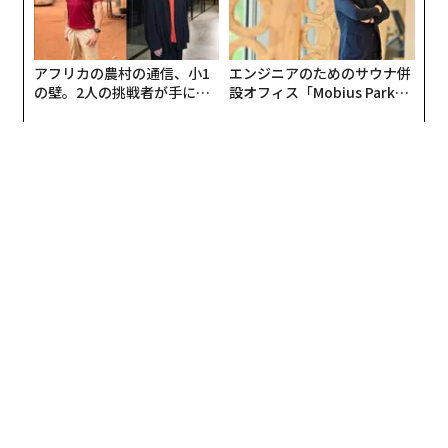
アフリカの農村の通信、小1
エンジニアのためのサウナ併
の壁。2人の挑戦者が手にし
設オフィス「Mobius Park」
た「次なる武器」
がオープン──タマディック
が健康経営を徹底する理由
菅原健一氏の最新著書『厚利少売 薄利多売から抜け出す思考·行動様式』（匠書
房）。
福岡の若いレザーバッグ店から相談されたときの話があ
る。当初、彼はバッグの他にペンケースやコインケース
など何種類もの製品を作っていた。しかし、いくつもの
製品をすべて上手に作るのは難しい。そこで、製品を珍
しい形のレザーバッグひとつに絞り、利益率を50パーセ
ントにするよう進言した。
たった1種でいいから、いっぱい作って上手になろう。
人が欲しがるように改良を重ねていけば「めちゃくちゃ