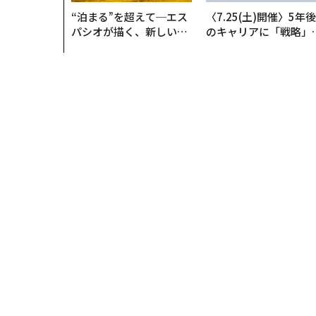
“泊まる”を超えて─エス
〈7.25(土)開催〉5年後
パシオが描く、新しい日
のキャリアに「戦略」
本のラグジュアリー（中
あるか。トップエグゼ
編）
ティブのキャリアに触
る1日│CAREER SUMM
T 2026
トップ
エンタメ・スポーツ
ネトフリで人気急上昇
エンタメ・スポーツ
2024.04.26 18:30
ネトフリで人気急上昇、