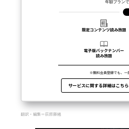
翻訳・編集＝荻原藤緒