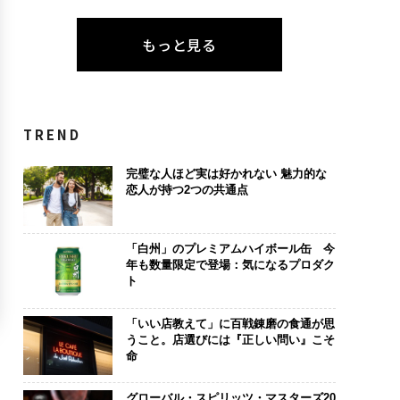
もっと見る
TREND
完璧な人ほど実は好かれない 魅力的な
恋人が持つ2つの共通点
「白州」のプレミアムハイボール缶 今
年も数量限定で登場：気になるプロダク
ト
「いい店教えて」に百戦錬磨の食通が思
うこと。店選びには『正しい問い』こそ
命
グローバル・スピリッツ・マスターズ20