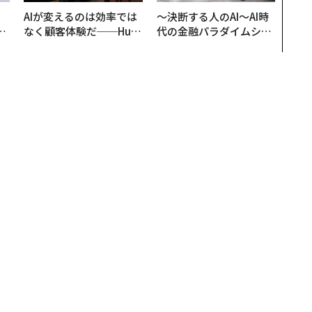
AIが変えるのは効率では
〜決断する人のAI〜AI時
は
なく顧客体験だ──Hub
代の金融パラダイムシフ
ク
Spot Japanが語る「Gr
ト、「超個別化」の核心
れ
ow Better」な組織のつ
【MUFG×ウェルスナビ
I
くり方
×PwC】
、超常現象の真相を追う『不可解事件ファイル』
超常現象の真相を追う『不可解