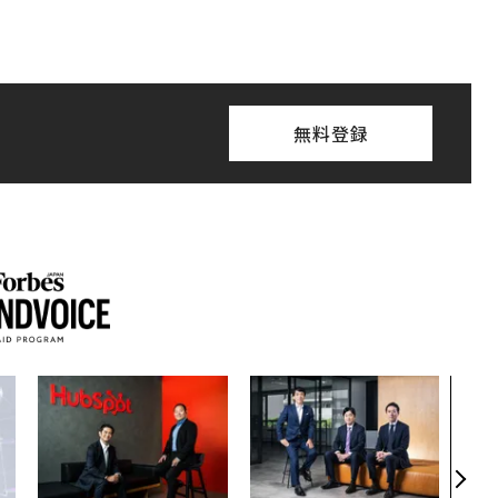
無料登録
伝統
義す
が挑
来