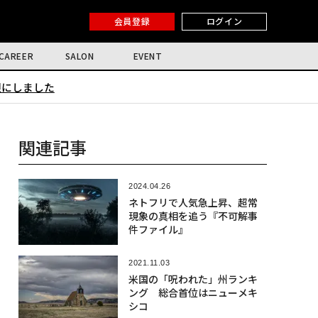
会員登録
ログイン
CAREER
SALON
EVENT
限にしました
関連記事
2024.04.26
ネトフリで人気急上昇、超常
現象の真相を追う『不可解事
件ファイル』
2021.11.03
米国の「呪われた」州ランキ
ング 総合首位はニューメキ
シコ