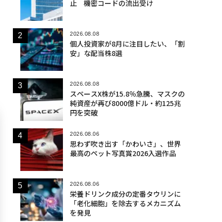
止 機密コードの流出受け
2026.08.08
個人投資家が8月に注目したい、「割
安」な配当株8選
2026.08.08
スペースX株が15.8％急騰、マスクの
純資産が再び8000億ドル・約125兆
円を突破
2026.08.06
思わず吹き出す「かわいさ」、世界
最高のペット写真賞2026入選作品
2026.08.06
栄養ドリンク成分の定番タウリンに
「老化細胞」を除去するメカニズム
を発見