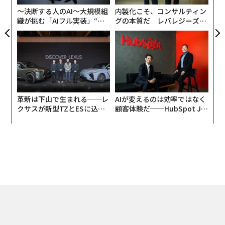
〜決断する人のAI〜大規模組
内製化こそ、コンサルティン
織が挑む「AIフル実装」“使
グの本質だ レバレジーズが
う”企業から“動く”企業へ【N
実践する、次世代ファームの
TTドコモビジネス×PwC】
全貌
革新は下山で生まれる──レ
AIが変えるのは効率ではなく
クサスが新型TZとESに込め
顧客体験だ──HubSpot Ja
た「DISCOVER」の哲学
panが語る「Grow Better」
な組織のつくり方