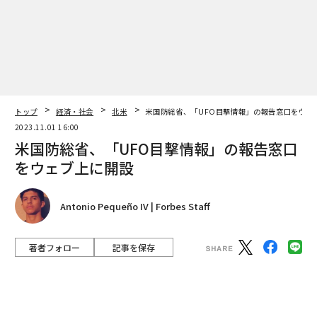
編集＝上田裕資
2026年9月号発売中
最新号の購入はこちらから
トップ
経済・社会
北米
米国防総省、「UFO目撃情報」の報告窓口をウェ
2023.11.01 16:00
米国防総省、「UFO目撃情報」の報告窓口
メンバーシップに登録する
をウェブ上に開設
Antonio Pequeño IV | Forbes Staff
関連記事
著者フォロー
記事を保存
米国防総省、「UFO目撃情報」の報告窓口をウェブ上に開設
Photo by Celal Gunes/Anadolu via Getty Images
メキシコに宇宙人？ かつて嘘がバレた研究家が死体を議会に提出
米国防総省（ペンタゴン）は10月31日、米政府の現職ま