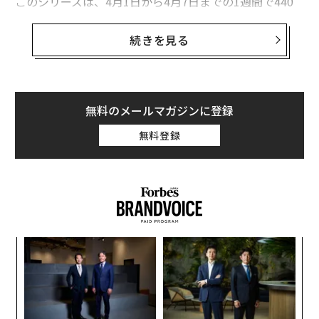
このシリーズは、4月1日から4月7日までの1週間で440
万回視聴され、ネットフリックスにおける英語のテレビ
番組ランキングで4位に入った。この週の1位は世界的な
続きを見る
ベストセラーとなった中国のSF作家、劉慈欣の小説を原
作とする『三体』で、2位は『神と交わした約束: モーセ
の物語』、3位は『ジェントルメン』だった。
無料のメールマガジンに登録
4月3日から配信が始まった『不可解事件ファイル』の各
無料登録
エピソードは、それぞれの事件で何が起こったかについ
てのインタビューや、再現ドラマをフィーチャーしてい
る。
るか
“
、く
オ
ジ
挑
よっ
PA