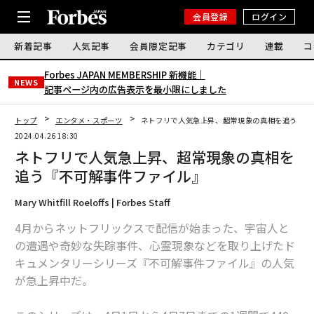
会員登録
ログイン
新着記事
人気記事
会員限定記事
カテゴリ
連載
コ
Forbes JAPAN MEMBERSHIP 新機能｜
NEWS
記事ページ内の広告表示を最小限にしました
トップ
エンタメ・スポーツ
ネトフリで人気急上昇、超常現象の真相を追う『不
2024.04.26 18:30
ネトフリで人気急上昇、超常現象の真相を
追う『不可解事件ファイル』
Mary Whitfill Roeloffs | Forbes Staff
4月からネットフリックスで配信が始まった、宇宙人と
の遭遇や奇妙な失踪事件、心霊現象などを取り上げたド
キュメンタリーシリーズ『不可解事件ファイル』の人気
が急上昇中だ。