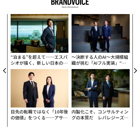
〜
金
個
〈7
ェ
ャ
ト
リア
“泊まる”を超えて──エスパ
〜決断する人のAI〜大規模組
UM
シオが描く、新しい日本のラ
織が挑む「AIフル実装」“使
グジュアリー（前編）
う”企業から“動く”企業へ【N
TTドコモビジネス×PwC】
目先の転職ではなく「10年後
内製化こそ、コンサルティン
の価値」をつくる──アサイ
グの本質だ レバレジーズが
ンの長期伴走型支援とは
実践する、次世代ファームの
全貌