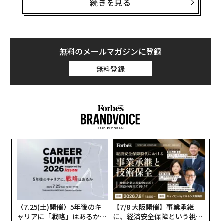
にとって「事業創造」が大きく重要な課題の一つである
続きを見る
ことは間違いありません。
現在、多くの企業の経営陣はちょうど日本経済がバブル
経済として一種の高揚感に浸っていた時代に社会人にな
無料のメールマガジンに登録
られた方が多いと思います。正確なデータを取得してい
無料登録
ませんが、現在の経営陣が社会人になってから経営して
いる企業の事業ポートフォリオに大きな変化がないケー
スが散見されると思います。つまり、入社した時の事業
構造がそのまま現在まで30年以上にわたって大きな変革
を経ていないことになります。
内
となると、現在の経営メンバーは新規事業を作った経験
グ
が豊富ではなく、失敗の経験も乏しいのではないかと思
実
革
います。これは日本の企業経営において、重大な問題と
全
ク
見ています。
た「
〈7.25(土)開催〉5年後のキ
【7/8 大阪開催】事業承継
新著『プレイステーションの舞台裏：元CTOが語る想像
ャリアに「戦略」はあるか。
に、経済安全保障という視点