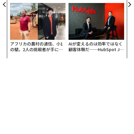
の16年』（オフィスちゃたにパブリッシング）で記しま
トップエグゼクティブのキャ
が加わるとき──経営者が問
したが、ちょうど今年2024年12月で発売30周年を迎え
リアに触れる1日│CAREER S
われる新たな判断軸
UMMIT 2026
る平成の日本産業史においても類稀な成功となったプラ
ットフォーム事業であるプレイステーションの事業立ち
上げに参画し、その後CTOとして歴代のプレイステーシ
ョンプラットフォームの構想・開発・運営に関わる経験
アフリカの農村の通信、小1
AIが変えるのは効率ではなく
をしてきました。その詳細については、上述の著書をご
の壁。2人の挑戦者が手にし
顧客体験だ──HubSpot Ja
覧いただければと思いますが、次々と新たな価値提案と
た「次なる武器」
panが語る「Grow Better」
価値創造を実現してきたことをご理解いただけると思い
な組織のつくり方
ます。
このコラムでは新規事業を産み出し、面白い会社にして
いく事を皆さんに行っていただきたいと思い、面白い会
社をつまらない会社にする3つの落とし穴について共有
したいと思います。つまり、面白い会社にするには、こ
の3つをまず会社の文化や仕組みから排除して貰いたい
というものです。