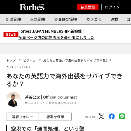
会員登録
ログイン
新着記事
人気記事
会員限定記事
カテゴリ
連載
コ
Forbes JAPAN MEMBERSHIP 新機能｜
NEWS
記事ページ内の広告表示を最小限にしました
トップ
ビジネス
あなたの英語力で海外出張をサバイブできるか？
2024.09.22 14:15
あなたの英語力で海外出張をサバイブでき
るか？
茶谷公之 | Official Columnist
オフィスちゃたに 代表取締役社長 CEO
著者フォロー
記事を保存
空港での「通関処理」という壁