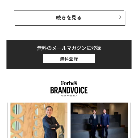
米国市場で成功する日本ブランドの資生堂やSK-IIなどに
ついて何年も調査してきたオコナーは、J-ビューティー
続きを見る
の急成長は、今後も数年間は継続すると見込んでいる。
また、米調査会社Future Market Insights（FMI）の
レポート
は、Eコマースへの移行が、J-ビューティー・ブ
無料のメールマガジンに登録
ランドがより幅広い市場で消費者にリーチする機会を創
無料登録
出し、オンライン市場でのプレゼンスを高めることにつ
ながったと説明している。
目
変え
の
FE
ン
なく
〈7
0年
Ja
ャ
er」
ト