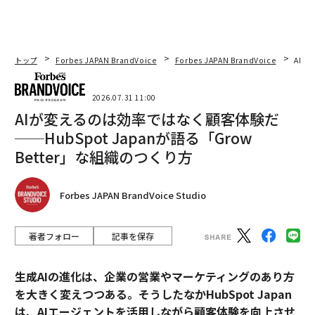
トップ
Forbes JAPAN BrandVoice
Forbes JAPAN BrandVoice
AIが
2026.07.31 11:00
AIが変えるのは効率ではなく顧客体験だ
──HubSpot Japanが語る「Grow
Better」な組織のつくり方
Forbes JAPAN BrandVoice Studio
著者フォロー
記事を保存
生成AIの進化は、企業の営業やマーケティングのあり方
を大きく変えつつある。そうしたなかHubSpot Japan
は、AIエージェントを活用しながら顧客体験を向上させ