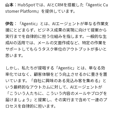
山本
：HubSpotでは、AIとCRMを搭載した『Agentic Cu
stomer Platform』を提供しています。
伊佐
：「Agentic」とは、AIエージェントが単なる作業支
援にとどまらず、ビジネス成果の実現に向けて提案から
実行までを自律的に担う仕組みを指します。一般的な生
成AIの活用では、メールの文面作成など、特定の作業を
サポートしてもらうタスク単位のアウトプットが多いと
思います。
しかし、私たちが提唱する「Agentic」とは、単なる効
率化ではなく、顧客体験をどう向上させるかに重きを置
いています。「自社に興味のある見込み客を集める」と
いう最終的なアウトカムに対して、AIエージェントが
「こういう人たちに、こういう内容のメールやブログを
届けましょう」と提案し、その実行まで含めて一連のプ
ロセスを自律的に担います。