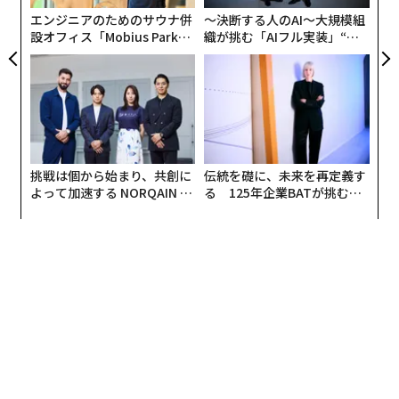
リア
エンジニアのためのサウナ併
〜決断する人のAI〜大規模組
UM
設オフィス「Mobius Park」
織が挑む「AIフル実装」“使
がオープン──タマディック
う”企業から“動く”企業へ【N
が健康経営を徹底する理由
TTドコモビジネス×PwC】
挑戦は個から始まり、共創に
伝統を礎に、未来を再定義す
よって加速する NORQAIN JA
る 125年企業BATが挑むス
PAN 特別座談会
モークレスな未来
編集＝木内涼子