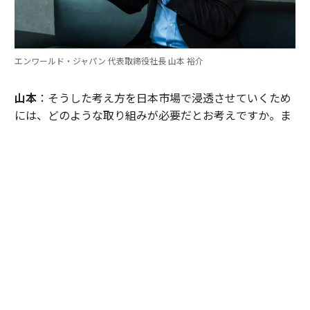
エンワールド・ジャパン 代表取締役社長 山本 裕介
山本
：そうした考え方を日本市場で浸透させていくため
には、どのような取り組みが必要だとお考えですか。ま
たグローバル本社と日本市場の間で「橋渡し役」を務め
るなかで感じることも聞かせてください。
伊佐
：日本企業がどうすれば「顧客の成功」を起点にGr
ow Betterできるか──それを今でも考え続けていま
す。環境が変わればGrow Betterの実現の仕方も変わる
し、必要なツールも変わる。「どうするべきなんだろ
う」と問い続けることが大切だと思っていて、それが私
をここに留めている理由です。
外資系企業でよくあるのは、本社側がグローバルで成功