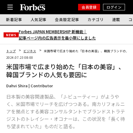
会員登録
ログイン
新着記事
人気記事
会員限定記事
カテゴリ
連載
コ
Forbes JAPAN MEMBERSHIP 新機能｜
NEWS
記事ページ内の広告表示を最小限にしました
トップ
ビジネス
米国市場で広まり始めた「日本の美容」、韓国ブランドの人気
2024.07.23 08:00
米国市場で広まり始めた「日本の美容」、
韓国ブランドの人気も要因に
Dahvi Shira | Contributor
日本製の美容関連製品、「J-ビューティー」がようや
く、米国市場でリーチを広げつつある。南カリフォルニ
アを拠点とする美容コンサルタントでブランドストラテ
ジストのトレイシー・オコナーは、この状況を「長く待
ち望まれていた」ものだと語る。