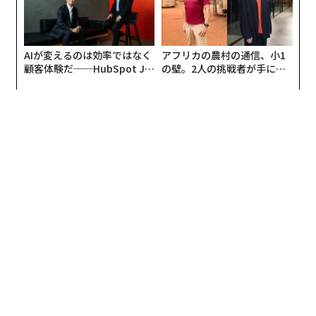
AIが変えるのは効率ではなく
アフリカの農村の通信、小1
顧客体験だ──HubSpot Ja
の壁。2人の挑戦者が手にし
panが語る「Grow Better」
た「次なる武器」
な組織のつくり方