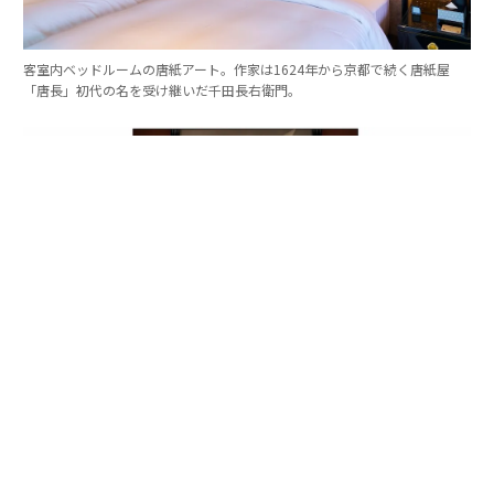
客室内ベッドルームの唐紙アート。作家は1624年から京都で続く唐紙屋
「唐長」初代の名を受け継いだ千田長右衛門。
左官職人の挾土秀平による「白龍」。地に舞い降りる双龍の間に、舞い立
つ蝶の姿が見立てられている。