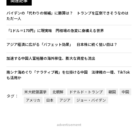
関連記事
バイデンの「代わりの候補」に勝算は？ トランプを圧倒できそうなのは
ただ一人
「1ドル＝170円」に現実味 円相場の急変に身構える世界
アジア経済に広がる「バフェット効果」 日本株に続く狙い目は？
加速する中国人富裕層の海外移住、膨大な資産も流出
南シナ海めぐり「ナラティブ戦」を仕掛ける中国 法律戦の一環、TikTok
も活用か
米大統領選挙
北朝鮮
ドナルド・トランプ
韓国
中国
タグ：
アメリカ
日本
アジア
ジョー・バイデン
advertisement