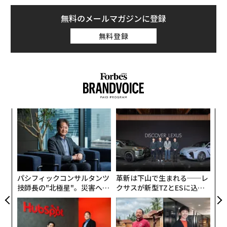
無料のメールマガジンに登録
無料登録
伝
る
モ
〜
金
個
ェ
パシフィックコンサルタンツ
革新は下山で生まれる──レ
技師長の"北極星"。災害への
クサスが新型TZとESに込め
無力感を乗り越え見つけた、
た「DISCOVER」の哲学
防災一筋20年の答え