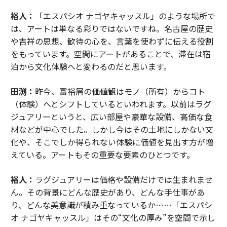
裕人：
「エスパシオ ナゴヤキャッスル」のような場所で
は、アートは単なる彩りではないですね。名古屋の歴史
や吉祥の思想、歓待の心を、言葉を使わずに伝える役割
をもっています。空間にアートがあることで、滞在は宿
泊から文化体験へと変わるのだと思います。
田渕：
昨今、富裕層の価値観はモノ（所有）からコト
（体験）へとシフトしているといわれます。以前はラグ
ジュアリーというと、広い部屋や豪華な設備、高価な食
材などが中心でした。しかし今はその土地にしかない文
化や、そこでしか得られない体験に価値を見出す方が増
えている。アートもその重要な要素のひとつです。
裕人：
ラグジュアリーは価格や設備だけでは生まれませ
ん。その背景にどんな歴史があり、どんな手仕事があ
り、どんな美意識が積み重なっているか……「エスパシ
オ ナゴヤキャッスル」はその“文化の厚み”を空間で示し