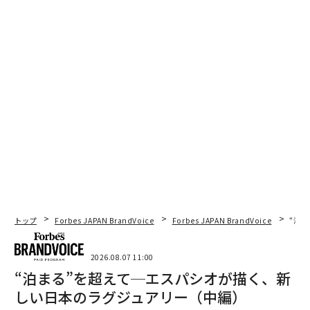
トップ
Forbes JAPAN BrandVoice
Forbes JAPAN BrandVoice
“泊
2026.08.07 11:00
“泊まる”を超えて─エスパシオが描く、新
しい日本のラグジュアリー（中編）