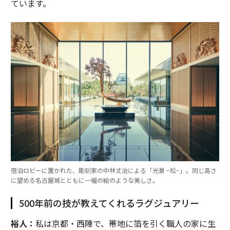
ています。
宿泊ロビーに置かれた、彫刻家の中林丈治による「光景 −松−」。同じ高さ
に望める名古屋城とともに一幅の絵のような美しさ。
500年前の技が教えてくれるラグジュアリー
裕人：
私は京都・西陣で、帯地に箔を引く職人の家に生