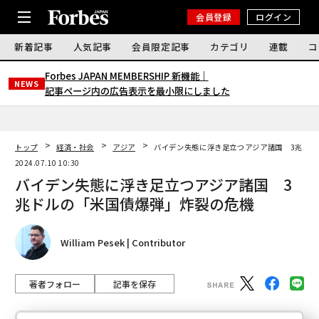
会員登録
ログイン
新着記事
人気記事
会員限定記事
カテゴリ
連載
コ
Forbes JAPAN MEMBERSHIP 新機能｜
NEWS
記事ページ内の広告表示を最小限にしました
トップ
経済・社会
アジア
バイデン失態に浮き足立つアジア諸国 3兆ドル
2024.07.10 10:30
バイデン失態に浮き足立つアジア諸国 3
兆ドルの「米国債爆弾」炸裂の危機
William Pesek | Contributor
著者フォロー
記事を保存