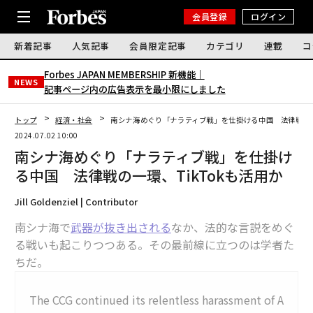
会員登録
ログイン
新着記事
人気記事
会員限定記事
カテゴリ
連載
コ
Forbes JAPAN MEMBERSHIP 新機能｜
NEWS
記事ページ内の広告表示を最小限にしました
トップ
経済・社会
南シナ海めぐり「ナラティブ戦」を仕掛ける中国 法律戦の一環
2024.07.02 10:00
南シナ海めぐり「ナラティブ戦」を仕掛け
る中国 法律戦の一環、TikTokも活用か
Jill Goldenziel | Contributor
南シナ海で
武器が抜き出される
なか、法的な言説をめぐ
る戦いも起こりつつある。その最前線に立つのは学者た
ちだ。
The CCG continued its relentless harassment of A