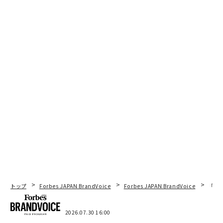
トップ
Forbes JAPAN BrandVoice
Forbes JAPAN BrandVoice
「コン
2026.07.30 16:00