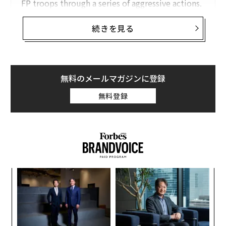
FP troops through a series of aggressive actions.
pic.twitter.com/EvevDjSyPQ
— Armed Forces of the Philippines (@TeamAFP)
続きを見る
June 19, 2024
中国は南シナ海の大部分に対して主権と管轄権を主張し
無料のメールマガジンに登録
ているが、この主張は国際法と近隣諸国の主権的権利
（編集注：排他的経済水域に対する権利など、主権に付
無料登録
随する権利）をあらかさまに踏みにじるものである。香
港紙サウスチャイナ・モーニング・ポストの6月30日の
記事によると、中国の学者たちはそうした主張を支持す
るナラティブ（物語）をつくり出すよう奨励されてい
る。
─レ
な
中国はさらに、こうしたナラティブを地域のメディアに
込め
術
あふれさせることも目論んでいる。地域の通信インフラ
た
小1
挑
ア
やソーシャルメディア、とりわけ「TikTok（ティックト
にし
よっ
ック）」を保有する中国は、そうするための手段や能力
PA