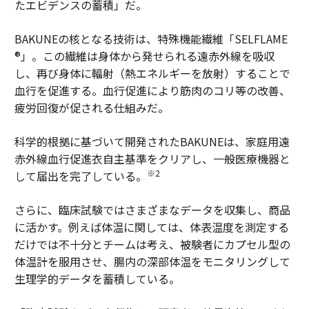
たエビデンスの蓄積」だ。
BAKUNEの核となる技術は、特殊機能繊維「SELFLAME
®」。この繊維は身体から発せられる遠赤外線を吸収
し、再び身体に輻射（熱エネルギーを放射）することで
血行を促進する。血行促進により筋肉のコリ等の改善、
疲労回復が促される仕組みだ。
科学的根拠に基づいて開発されたBAKUNEは、家庭用遠
赤外線血行促進衣自主基準をクリアし、一般医療機器と
※2
して届出を完了している。
さらに、臨床試験ではさまざまなデータを収集し、商品
に活かす。例えば体温に関しては、体表温度を測定する
だけでは不十分とチームは考え、被験者にカプセル型の
体温計を服用させ、腸内の深部体温をモニタリングして
生理学的データを蓄積している。