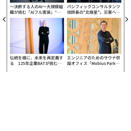
も十分備えている。
〜決断する人のAI〜大規模組
パシフィックコンサルタンツ
織が挑む「AIフル実装」“使
技師長の"北極星"。災害への
う”企業から“動く”企業へ【N
無力感を乗り越え見つけた、
米国は、中国のナラティブが域内で「事実」として受け
TTドコモビジネス×PwC】
防災一筋20年の答え
入れられてしまう前に、中国の「法律戦」に対抗する取
り組みを強化しなくてはならない。
伝統を礎に、未来を再定義す
エンジニアのためのサウナ併
る 125年企業BATが挑むス
設オフィス「Mobius Park」
モークレスな未来
がオープン──タマディック
が健康経営を徹底する理由