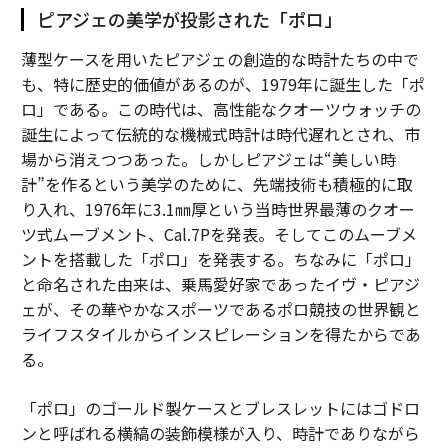
ピアジェの美学が投影された「ポロ」
薄型ケースを用いたピアジェの創造的な時計たちの中で
も、特に歴史的価値があるのが、1979年に誕生した「ポ
ロ」である。この時代は、高性能なクオーツウォッチの
誕生によって伝統的な機械式時計は時代遅れとされ、市
場から消えつつあった。しかしピアジェは“美しい時
計”を作るという美学のために、先端技術も積極的に取
り入れ、1976年に3.1㎜厚という当時世界最薄のクオー
ツ式ムーブメント、Cal.7Pを発表。そしてこのムーブメ
ントを搭載した「ポロ」を発表する。ちなみに「ポロ」
と命名された由来は、乗馬愛好家であったイヴ・ピアジ
ェが、その華やかなスポーツであるポロ競技の世界観と
ライフスタイルからインスピレーションを得たからであ
る。
「ポロ」のゴールド製ケースとブレスレットにはゴドロ
ンと呼ばれる横縞の装飾模様が入り、時計でありながら