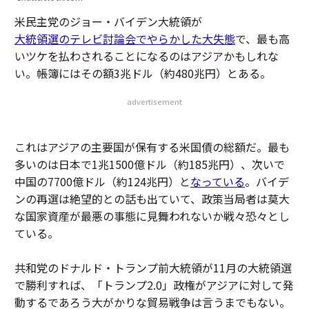
米民主党のジョー・バイデン大統領が
大統領選のテレビ討論会でやらかした大失態
で、最も高
いツケを払わされることになるのはアジアかもしれな
い。帳簿にはその額3兆ドル（約480兆円）とある。
advertisement
これはアジアの主要国が保有する米国債の総額だ。最も
多いのは日本で1兆1500億ドル（約185兆円）、次いで
中国の7700億ドル（約124兆円）と
なっている
。バイデ
ンの再選は絶望的との話も出ていて、政策当局者は莫大
な国家資産が最悪の事態に見舞われないか戦々恐々とし
ている。
共和党のドナルド・トランプ前大統領が11月の大統領選
で勝利すれば、「トランプ2.0」政権がアジアに対して発
動するであろう大がかりな貿易戦争は言うまでもない。