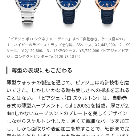
「ピアジェ ポロ シグネチャー デイト」すべて自動巻き、ケース径42㎜。
１．ネイビーのラバーストラップを付属、SSケース、¥2,442,000、２．SS
ケース、￥2,120,800、３．18KPGケース、¥5,720,000〈ピアジェ／ピア
ジェ コンタクトセンター Tel:0120-73-1874〉
薄型の表現にもこだわる
薄型ウォッチの製造を通じて、ピアジェは時計技術を磨
いてきた。しかしいかなる時も美しさへの探求を忘れる
ことはない。「ピアジェ ポロ スケルトン」は、自動巻
き式の薄型ムーブメント、Cal.1200S1を搭載。厚さが2.
4㎜しかないムーブメントのプレートを美しくデザイン
しながらスケルトン化した。薄くて繊細なパーツを加工
し、しかも面取りや表面加工を施すことで、細部まで完
璧な美を作り上げる。しかも動力ゼンマイを巻き上げる