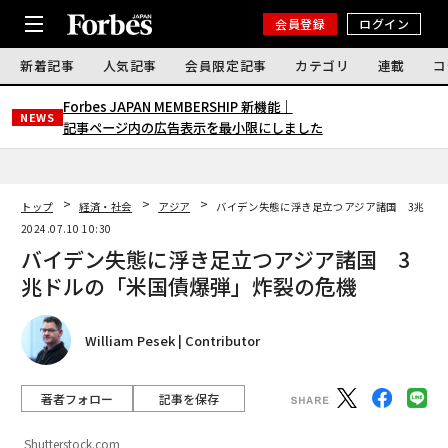
会員登録
ログイン
新着記事
人気記事
会員限定記事
カテゴリ
連載
コ
Forbes JAPAN MEMBERSHIP 新機能｜
NEWS
記事ページ内の広告表示を最小限にしました
トップ
経済・社会
アジア
バイデン失態に浮き足立つアジア諸国 3兆ドル
2024.07.10 10:30
バイデン失態に浮き足立つアジア諸国 3
兆ドルの「米国債爆弾」炸裂の危機
William Pesek | Contributor
著者フォロー
記事を保存
Shutterstock.com