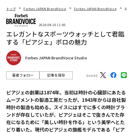
トップ
Forbes JAPAN BrandVoice
Forbes JAPAN BrandVoice
エレ
2026.08.10 11:00
エレガントなスポーツウォッチとして君臨
する「ピアジェ」ポロの魅力
Forbes JAPAN BrandVoice Studio
著者フォロー
記事を保存
ピアジェの創業は1874年。当初は時計の心臓部にあたる
ムーブメントの製造工房だったが、1943年からは自社製
時計の製造も始める。スイスにはすでに多くの時計ブラ
ンドが存在していたが、ピアジェはそこで抜きんでた存
在になるために「美しい時計を作る」という美学へとた
どり着いた。現代のピアジェの旗艦モデルである「ピア