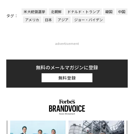
米大統領選挙
北朝鮮
ドナルド・トランプ
韓国
中国
タグ：
アメリカ
日本
アジア
ジョー・バイデン
advertisement
無料のメールマガジンに登録
無料登録
模組
“
“使
オ