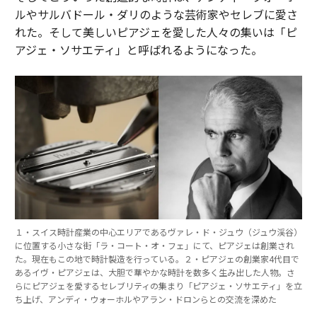
ルやサルバドール・ダリのような芸術家やセレブに愛さ
れた。そして美しいピアジェを愛した人々の集いは「ピ
アジェ・ソサエティ」と呼ばれるようになった。
１・スイス時計産業の中心エリアであるヴァレ・ド・ジュウ（ジュウ渓谷）
に位置する小さな街「ラ・コート・オ・フェ」にて、ピアジェは創業され
た。現在もこの地で時計製造を行っている。２・ピアジェの創業家4代目で
あるイヴ・ピアジェは、大胆で華やかな時計を数多く生み出した人物。さ
らにピアジェを愛するセレブリティの集まり「ピアジェ・ソサエティ」を立
ち上げ、アンディ・ウォーホルやアラン・ドロンらとの交流を深めた