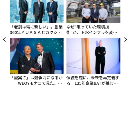
【N
ジ
目
C】
の
ン
「老舗は常に新しい」。創業
なぜ“眠っていた環境技
360年ＹＵＡＳＡとカクシン
術”が、下水インフラを変え
CEO田尻望が語る、AIを超え
たのか──産総研×月島JFE
る人の価値
アクアソリューションの10年
「誠実さ」は競争力になるか
伝統を礎に、未来を再定義す
──WEOYモナコで見た、く
る 125年企業BATが挑むス
ら寿司の経営哲学
モークレスな未来