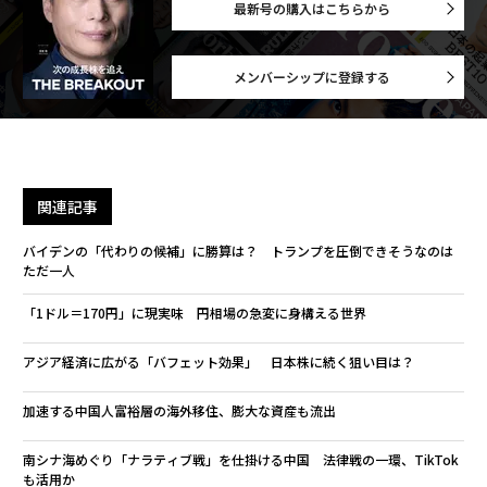
最新号の購入はこちらから
メンバーシップに登録する
関連記事
バイデンの「代わりの候補」に勝算は？ トランプを圧倒できそうなのは
ただ一人
「1ドル＝170円」に現実味 円相場の急変に身構える世界
アジア経済に広がる「バフェット効果」 日本株に続く狙い目は？
加速する中国人富裕層の海外移住、膨大な資産も流出
南シナ海めぐり「ナラティブ戦」を仕掛ける中国 法律戦の一環、TikTok
も活用か