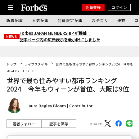
会員登録
ログイン
新着記事
人気記事
会員限定記事
カテゴリ
連載
コ
Forbes JAPAN MEMBERSHIP 新機能｜
NEWS
記事ページ内の広告表示を最小限にしました
トップ
ライフスタイル
世界で最も住みやすい都市ランキング2024 今年もウ
2024.07.01 17:00
世界で最も住みやすい都市ランキング
2024 今年もウィーンが首位、大阪は9位
Laura Begley Bloom | Contributor
著者フォロー
記事を保存