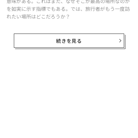
意味がある。これはまた、なぜそこが最高の場所なのか
を如実に示す指標でもある。では、旅行者がもう一度訪
れたい場所はどこだろうか？
英旅行保険会社インシュアランス・ゴーは、旅行者がも
う一度訪れたい場所をランキング形式で
発表
した。調査
続きを見る
では、世界約500の国や都市、観光名所について、米投
稿サイト「レディット」やその他ウェブサイトに寄せら
れた数千件に及ぶコメントを分析し、再訪するのに最も
魅力的な場所を明らかにした。
世界中の旅行者がもう一度訪れたい国の1位は、豊かな
文化と多様な見どころで有名な日本だ。日本について
は、レディットに投稿されたコメントだけでも324件も
の言及があり、東京の賑やかな通りから京都の落ち着い
た街並みまで、伝統と現代性が見事に融合し、旅行者を
引き付けている。