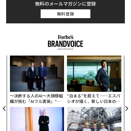
無料のメールマガジンに登録
無料登録
内
グ
実
革
全
ク
た「
〜決断する人のAI〜大規模組
“泊まる”を超えて──エスパ
織が挑む「AIフル実装」“使
シオが描く、新しい日本のラ
う”企業から“動く”企業へ【N
グジュアリー（前編）
TTドコモビジネス×PwC】