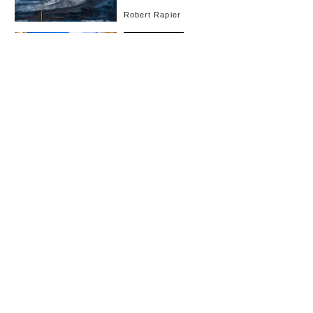
Robert Rapier
ライフスタイル
2024.7.1 17:00
世界で最も住みやすい都市ランキング2
024 今年もウィーンが首位、大阪は9
位
Laura Begley Bloom
マネー
2024.7.1 12:00
投資先として最適な欧州の都市トップ1
0
Cecilia Rodriguez
サイエンス
2024.6.16 11:00
米国を恐怖に陥れる「ジョロウグ
モ」、実は害虫駆除に効果的？
Scott Travers
サイエンス
2024.6.8 17:00
日本にも生息する「手のひら大の毒グ
モ」が米国各地で目撃