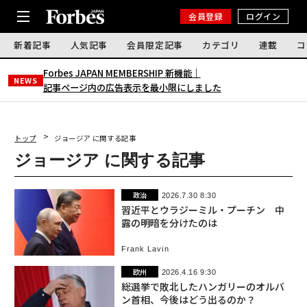
会員登録
ログイン
新着記事
人気記事
会員限定記事
カテゴリ
連載
コ
Forbes JAPAN MEMBERSHIP 新機能｜
NEWS
記事ページ内の広告表示を最小限にしました
トップ
ジョージア に関する記事
ジョージア に関する記事
政治
2026.7.30 8:30
習近平とウラジーミル・プーチン 中
露の明暗を分けたのは
Frank Lavin
欧州
2026.4.16 9:30
総選挙で敗北したハンガリーのオルバ
ン首相、今後はどう出るのか？