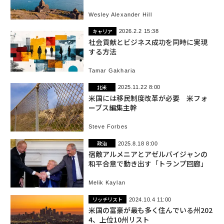
大の懸念
Wesley Alexander Hill
キャリア
2026.2.2 15:38
社会貢献とビジネス成功を同時に実現
する方法
Tamar Gakharia
北米
2025.11.22 8:00
米国には移民制度改革が必要 米フォ
ーブス編集主幹
Steve Forbes
政治
2025.8.18 8:00
宿敵アルメニアとアゼルバイジャンの
和平合意で動き出す「トランプ回廊」
Melik Kaylan
リッチリスト
2024.10.4 11:00
米国の富豪が最も多く住んでいる州202
4、上位10州リスト