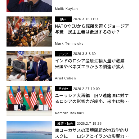
Melik Kaylan
欧州
2026.3.16 11:00
NATOやEUから距離を置くジョージア
与党 民主主義は後退するのか？
Mark Temnycky
アジア
2026.3.3 8:30
インドのロシア産原油輸入量が激減
米国やベネズエラからの調達が拡大
Ariel Cohen
その他
2026.2.27 10:00
ユーラシア大再編 旧ソ連諸国に対す
るロシアの影響力が縮小、米中は勢力
拡大
Kamran Bokhari
経済・社会
2026.2.7 15:28
南コーカサスの環境問題が地政学的リ
スクに──ロシアとイランの影響力拡