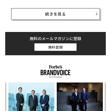
リビアンの株価は、26日午前に15ドル以上を記録し、時
価総額は前日の119億ドル（約1兆9000億円）から150億
続きを見る
ドル（約2兆4000億円）以上に上昇した。同社の株価
が、これ以前に最大の上昇を記録したのは、2021年11月
の新規株式公開（IPO）当時のことで、公開初日に22％
以上の値上がりを記録していた。
無料のメールマガジンに登録
無料登録
リビアンとVWは25日、リビアンの技術に基づく自動車
用ソフトウェアプラットフォームを開発する合弁会社を
設立することで合意したと発表した。
な
術
た
伝
ア
る
モ