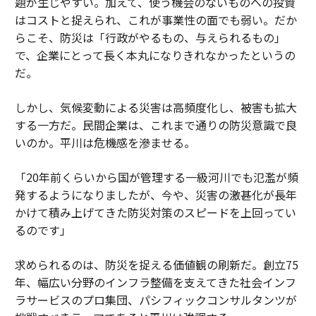
題が生じやすい。加えて、使う機会のないものへの投資
はコストと捉えられ、これが事業性の面でも弱い。だか
らこそ、防災は「行政がやるもの、与えられるもの」
で、企業にとって長く本丸になりきれなかったというの
だ。
しかし、気候変動による災害は高頻度化し、被害も拡大
する一方だ。民間企業は、これまで通りの防災意識で良
いのか。平川は危機感を滲ませる。
「20年前くらいから国が管理する一級河川でも氾濫が頻
発するようになりましたが、今や、災害の激甚化が長年
かけて積み上げてきた防災対策のスピードを上回ってい
るのです」
求められるのは、防災を捉える価値観の刷新だ。創立75
年、幅広い分野のインフラ整備を支えてきた社会インフ
ラサービスのプロ集団、パシフィックコンサルタンツが