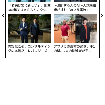
「老舗は常に新しい」。創業
〜決断する人のAI〜大規模組
360年ＹＵＡＳＡとカクシン
織が挑む「AIフル実装」“使
CEO田尻望が語る、AIを超え
う”企業から“動く”企業へ【N
る人の価値
TTドコモビジネス×PwC】
内製化こそ、コンサルティン
アフリカの農村の通信、小1
グの本質だ レバレジーズが
の壁。2人の挑戦者が手にし
実践する、次世代ファームの
た「次なる武器」
全貌