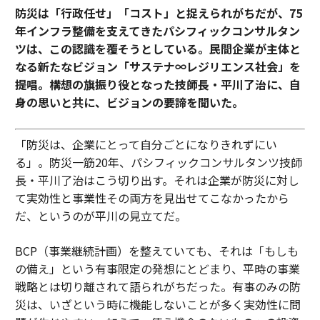
防災は「行政任せ」「コスト」と捉えられがちだが、75
年インフラ整備を支えてきたパシフィックコンサルタン
ツは、この認識を覆そうとしている。民間企業が主体と
なる新たなビジョン「サステナ∞レジリエンス社会」を
提唱。構想の旗振り役となった技師長・平川了治に、自
身の思いと共に、ビジョンの要諦を聞いた。
「防災は、企業にとって自分ごとになりきれずにい
る」。防災一筋20年、パシフィックコンサルタンツ技師
長・平川了治はこう切り出す。それは企業が防災に対し
て実効性と事業性その両方を見出せてこなかったから
だ、というのが平川の見立てだ。
BCP（事業継続計画）を整えていても、それは「もしも
の備え」という有事限定の発想にとどまり、平時の事業
戦略とは切り離されて語られがちだった。有事のみの防
災は、いざという時に機能しないことが多く実効性に問