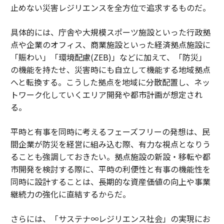
止めない災害レジリエンスを全方位で追求するものだ。
具体的には、庁舎や大規模スポーツ施設といった行政拠
点や企業のオフィス、商業施設といった経済拠点施設に
「賑わい」「環境配慮(ZEB)」などに加えて、「防災」
の機能を持たせ、災害時にも自立して機能する地域拠点
へと転換する。こうした拠点を地域に分散配置し、ネッ
トワーク化していくエリア開発や都市計画が想定され
る。
平時と有事を同時に考えるフェーズフリーの発想は、民
間企業が防災を経営に組み込む際、有力な視点となりう
ることも強調しておきたい。拠点施設の新設・移転や都
市開発を検討する際に、平時の利便性と有事の機能性を
同時に設計することは、長期的な資産価値の向上や事業
継続力の強化に直結するからだ。
さらには、「サステナ∞レジリエンス社会」の実現にお