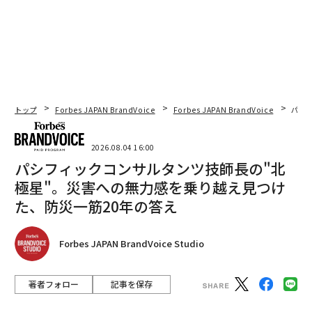
トップ
Forbes JAPAN BrandVoice
Forbes JAPAN BrandVoice
パシ
2026.08.04 16:00
パシフィックコンサルタンツ技師長の"北
極星"。災害への無力感を乗り越え見つけ
た、防災一筋20年の答え
Forbes JAPAN BrandVoice Studio
著者フォロー
記事を保存