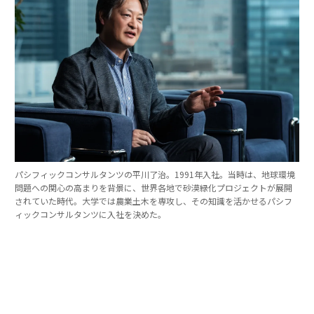
パシフィックコンサルタンツの平川了治。1991年入社。当時は、地球環境
問題への関心の高まりを背景に、世界各地で砂漠緑化プロジェクトが展開
されていた時代。大学では農業土木を専攻し、その知識を活かせるパシフ
ィックコンサルタンツに入社を決めた。
「防災は10点ずつを積み重ねる」。技師長の原
点
これほど広いビジョンを語れる平川とは、いったいどん
な人物なのか。そのキャリアをたどると、日本の防災史