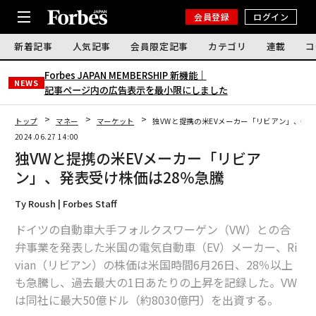
会員登録
ログイン
新着記事
人気記事
会員限定記事
カテゴリ
連載
コ
Forbes JAPAN MEMBERSHIP 新機能｜
NEWS
記事ページ内の広告表示を最小限にしました
トップ
マネー
マーケット
独VWと提携の米EVメーカー「リビアン」、発表
2024.06.27 14:00
独VWと提携の米EVメーカー「リビア
ン」、発表受け株価は28％急騰
Ty Roush | Forbes Staff
ドイツの自動車大手フォルクスワーゲン（VW）との合
弁事業を発表した米国の電気自動車（EV）メーカー、Ri
vian（リビアン）の株価は米国時間6月26日、28％以上
も急騰し、過去最大の1日あたりの上昇を記録した。VW
は同社に最大50億ドル（約8030億円）を出資する。