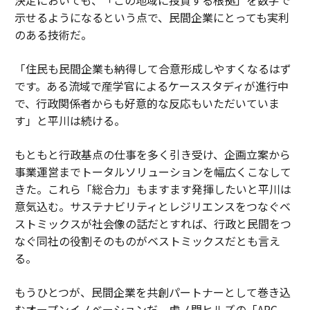
示せるようになるという点で、民間企業にとっても実利
のある技術だ。
「住民も民間企業も納得して合意形成しやすくなるはず
です。ある流域で産学官によるケーススタディが進行中
で、行政関係者からも好意的な反応もいただいていま
す」と平川は続ける。
もともと行政基点の仕事を多く引き受け、企画立案から
事業運営までトータルソリューションを幅広くこなして
きた。これら「総合力」もますます発揮したいと平川は
意気込む。サステナビリティとレジリエンスをつなぐベ
ストミックスが社会像の話だとすれば、行政と民間をつ
なぐ同社の役割そのものがベストミックスだとも言え
る。
もうひとつが、民間企業を共創パートナーとして巻き込
むオープンイノベーションだ。虎ノ門ヒルズの「ARC