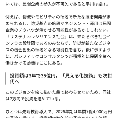
いては、民間企業の参入が不可欠であると平川は話す。
例えば、物流やモビリティの領域で新たな技術開発が求
められるし、防災基点の施設マネジメント・運用は民間
企業のノウハウが活かせる可能性があるかもしれない。
「サステナ∞レジリエンス社会」は、来たるべき社会イ
ンフラの設計図であるのみならず、防災が新たなビジネ
スの機会創出の領域となる可能性を含む。後に示すよう
に、パシフィックコンサルタンツが積極的に民間企業へ
働きかける動機はここにある。
投資額は3年で35億円。「見える化技術」も次世
代へ
このビジョンを絵に描いた餅で終わらせないため、同社
は2方向で投資を進めている。
ひとつは先端技術導入で、2026年期は年間7億4,000万円
の予算を投じる。投資額は数年前の予算のおよそ倍額