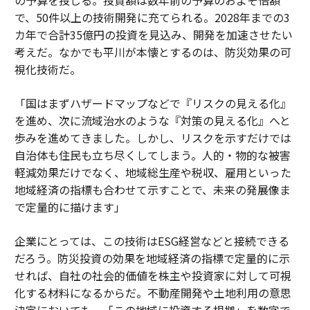
で、50件以上の技術開発に充てられる。2028年までの3
カ年で合計35億円の投資を見込み、開発を加速させたい
考えだ。なかでも平川が本懐とするのは、防災効果の可
視化技術だ。
「国はまずハザードマップなどで『リスクの見える化』
を進め、次に流域治水のような『対策の見える化』へと
歩みを進めてきました。しかし、リスクを示すだけでは
自治体も住民も立ち尽くしてしまう。人的・物的な被害
軽減効果だけでなく、地域総生産や税収、雇用といった
地域経済の指標も合わせて示すことで、未来の発展像ま
で定量的に描けます」
企業にとっては、この技術はESG経営などと接続できる
だろう。防災投資の効果を地域経済の指標で定量的に示
せれば、自社の社会的価値を株主や投資家に対して可視
化する材料になるからだ。不動産開発や土地利用の意思
決定においても、「この地域に投資する根拠」を数字で