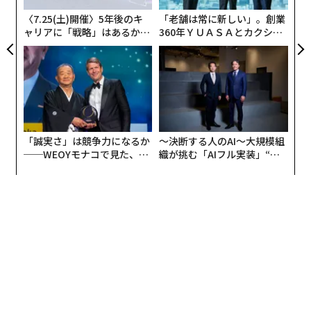
〈7.25(土)開催〉5年後のキ
「老舗は常に新しい」。創業
ャリアに「戦略」はあるか。
360年ＹＵＡＳＡとカクシン
トップエグゼクティブのキャ
CEO田尻望が語る、AIを超え
リアに触れる1日│CAREER S
る人の価値
UMMIT 2026
「誠実さ」は競争力になるか
〜決断する人のAI〜大規模組
──WEOYモナコで見た、く
織が挑む「AIフル実装」“使
ら寿司の経営哲学
う”企業から“動く”企業へ【N
TTドコモビジネス×PwC】