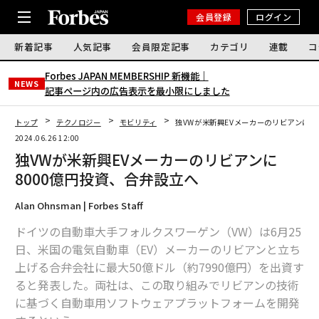
会員登録
ログイン
新着記事
人気記事
会員限定記事
カテゴリ
連載
コ
Forbes JAPAN MEMBERSHIP 新機能｜
NEWS
記事ページ内の広告表示を最小限にしました
トップ
テクノロジー
モビリティ
独VWが米新興EVメーカーのリビアンに8
2024.06.26 12:00
独VWが米新興EVメーカーのリビアンに
8000億円投資、合弁設立へ
Alan Ohnsman | Forbes Staff
ドイツの自動車大手フォルクスワーゲン（VW）は6月25
日、米国の電気自動車（EV）メーカーのリビアンと立ち
上げる合弁会社に最大50億ドル（約7990億円）を出資す
ると発表した。両社は、この取り組みでリビアンの技術
に基づく自動車用ソフトウェアプラットフォームを開発