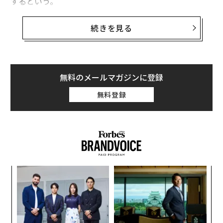
するという。
新興のEVメーカーであるリビアンは、世界最大の自動車
続きを見る
メーカーの1社であるVWとの提携で、部品や材料費の一
部を削減できる可能性がある。ナスダックに上場するリ
ビアンの株価は25日の日中の取引で約9％上昇し、時間
外で50％以上上昇して18.49ドルをつけた。
無料のメールマガジンに登録
無料登録
VWのオリバー・ブルーメCEOは、「当社はまず10億ド
ル（約1597億円）をリビアンに投資し、さらに最大40億
ドル（約6391億円）の追加投資を計画している」と語っ
た。また、この提携が特定の技術的マイルストーンを達
成することを前提に、「2026年までに追加の投資を行
う」と説明した。
〈7
ャ
ト
目
リア
の
UM
ン