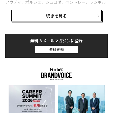
アウディ、ポルシェ、シュコダ、ベントレー、ランボル
ギーニなどのブランドを擁するフォルクスワーゲンは、
中国東部の合肥市にある生産・研究開発拠点を拡張し、
続きを見る
同国トップクラスの販売台数を誇る電気自動車（EV）に
注力する。
フォルクスワーゲン中国事業トップのラルフ・ブラント
無料のメールマガジンに登録
シュテッターは、「合肥に新設する生産・開発拠点によ
無料登録
り、将来的に市場投入を約30％早めることができる」
「今回の追加投資は、中国市場における技術開発能力の
迅速な強化という当社の戦略に沿ったものだ」と語っ
た。2030年までに30車種を超えるEVを中国市場に投入
するとしている。
“
オ
ジ
ア
の
た