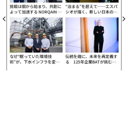
挑戦は個から始まり、共創に
“泊まる”を超えて──エスパ
よって加速する NORQAIN JA
シオが描く、新しい日本のラ
PAN 特別座談会
グジュアリー（前編）
なぜ“眠っていた環境技
伝統を礎に、未来を再定義す
術”が、下水インフラを変え
る 125年企業BATが挑むス
たのか──産総研×月島JFE
モークレスな未来
アクアソリューションの10年