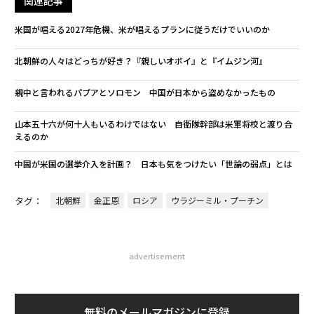
関連記事
米国が唱える2027年危機、米が唱えるプランに従うだけでいいのか
北朝鮮の人々はどっちが好き？『親しいオボイ』と『イムジン河』
親中と言われるパプアとソロモン 中国が日本から盗めなかったもの
山本五十六が何十人もいるわけではない 自衛隊幹部は米軍将校と渡り合
えるのか
中国が米国の選挙介入を計画？ 日本も気をつけたい「世論の弱点」とは
タグ：
北朝鮮
金正恩
ロシア
ウラジーミル・プーチン
advertisement
無料のメールマガジンに登録