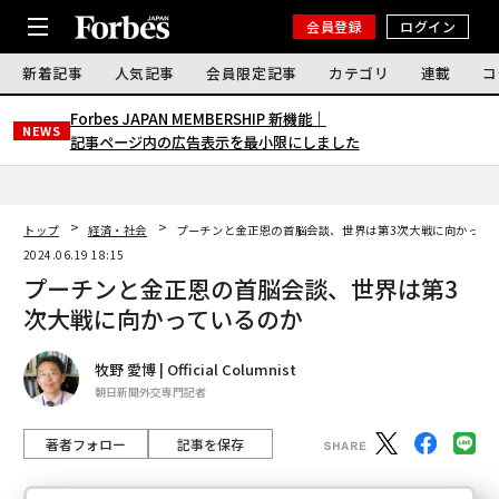
会員登録
ログイン
新着記事
人気記事
会員限定記事
カテゴリ
連載
コ
Forbes JAPAN MEMBERSHIP 新機能｜
NEWS
記事ページ内の広告表示を最小限にしました
トップ
経済・社会
プーチンと金正恩の首脳会談、世界は第3次大戦に向かって
2024.06.19 18:15
プーチンと金正恩の首脳会談、世界は第3
次大戦に向かっているのか
牧野 愛博 | Official Columnist
朝日新聞外交専門記者
著者フォロー
記事を保存