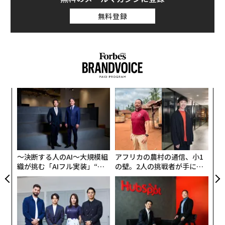
無料登録
るか
な
、く
術
た
革
ア
ク
た「
〜決断する人のAI〜大規模組
アフリカの農村の通信、小1
織が挑む「AIフル実装」“使
の壁。2人の挑戦者が手にし
う”企業から“動く”企業へ【N
た「次なる武器」
TTドコモビジネス×PwC】