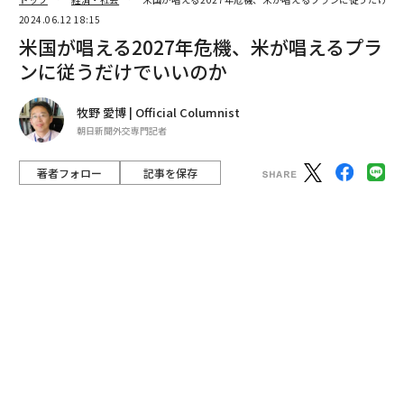
2024.06.12 18:15
米国が唱える2027年危機、米が唱えるプラ
ンに従うだけでいいのか
牧野 愛博 | Official Columnist
朝日新聞外交専門記者
著者フォロー
記事を保存
2024年5月6日、フィリピンのイロコスノルテ州ラオアグで、米比合同軍
事演習の一環として行われた対上陸実弾演習で、ジャベリンミサイルが海
上の標的に命中するのを見守る米軍兵士（Photo by Ezra Acayan/Getty I
mages）
米国とフィリピンの合同軍事演習「バリカタン」が4月2
2日から5月10日まで行われた。両軍から約1万6000人が
参加し、今年はフランスと豪州両軍も参加し、日本もオ
ブザーバーとして加わった。米比仏の3軍による南シナ
海での洋上訓練が行われるなど、中国を強く意識した内
容になった。また、米陸軍は4月15日、「バリカタン」