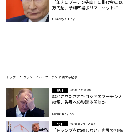
「年内にプーチン失脚」に掛け金6500
万円超、予測市場ポリマーケットに謎
のユーザー
Siladitya Ray
トップ
ウラジーミル・プーチン に関する記事
欧州
2026.7.2 8:00
窮地に立たされたロシアのプーチン大
統領、失脚への秒読み開始か
Melik Kaylan
北米
2026.6.24 12:00
「トランプを信頼しない」世界で76％