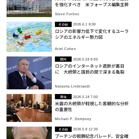
を強化すべき 米フォーブス編集主幹
Steve Forbes
その他
2026.6.1 8:00
ロシアの影響力低下で変化するユーラ
シアのエネルギー勢力図
Ariel Cohen
欧州
2026.5.28 8:00
ロシアのインターネット遮断が裏目
に 大統領と国民の間で深まる亀裂
Natasha Lindstaedt
政治
2026.5.18 7:00
米露の大統領が軽視した客観的な分析
の重要性
Michael P. Dempsey
その他
2026.5.9 12:30
プーチンの戦勝記念パレード、安全確