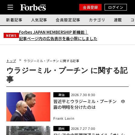
会員登録
ログイン
新着記事
人気記事
会員限定記事
カテゴリ
連載
コ
Forbes JAPAN MEMBERSHIP 新機能｜
NEWS
記事ページ内の広告表示を最小限にしました
トップ
ウラジーミル・プーチン に関する記事
ウラジーミル・プーチン に関する記
事
政治
2026.7.30 8:30
習近平とウラジーミル・プーチン 中
露の明暗を分けたのは
Frank Lavin
欧州
2026.7.27 7:00