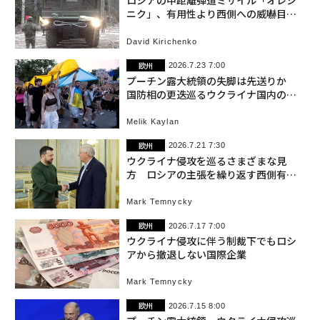
ロシアの中距離弾道ミサイル「オレシ
ニク」、有用性より西側への威嚇目的
か
David Kirichenko
欧州
2026.7.23 7:00
プーチン露大統領の失脚は先送りか
国防相の更迭巡るウクライナ国内の混
乱で
Melik Kaylan
欧州
2026.7.21 7:30
ウクライナ侵攻を巡るさまざまな見
方 ロシアの主張を繰り返す西側有識
者も
Mark Temnycky
欧州
2026.7.17 7:00
ウクライナ侵攻に伴う制裁下でもロシ
アから撤退しない国際企業
Mark Temnycky
欧州
2026.7.15 8:00