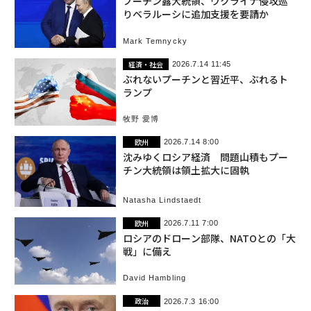
プーチン露大統領、ウクライナ侵攻巡
りベラルーシに追加支援を要請か
Mark Temnycky
経済・社会
2026.7.14 11:45
ぶれないプーチンと習近平、ぶれるト
ランプ
牧野 愛博
欧州
2026.7.14 8:00
沈みゆくロシア経済 問題山積もプー
チン大統領は領土拡大に固執
Natasha Lindstaedt
欧州
2026.7.11 7:00
ロシアのドローン部隊、NATOとの「大
戦」に備え
David Hambling
政治
2026.7.3 16:00