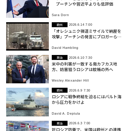
プーチンや習近平よりも低評価
Sara Dorn
欧州
2026.6.14 7:00
「オレシュニク弾道ミサイルで納屋を
攻撃」プーチンの発言にブロガーら憤
慨 1発はロ占領地域に落下
David Hambling
政治
2026.6.10 7:30
米中の利害が一致する南カフカス地
方、妨害狙うロシアは蚊帳の外へ
Wesley Alexander Hill
欧州
2026.6.9 7:30
ロシアに戦争終結を迫るにはバルト海
から圧力をかけよ
David A. Deptula
政治
2026.6.3 7:00
対ロシア防衛で、米国は欧州との連携