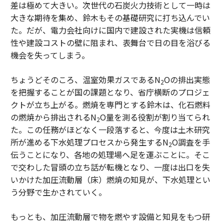
差は極めて大きい。次世代の石炭火力技術として一時は
大きな期待を集め、鈴木もその基礎研究に打ち込んでい
た。だが、電力会社向けに国内で建設された実機は信頼
性や建設コストの壁に阻まれ、表舞台で日の目を浴びる
機会を失ってしまう。
ちょうどそのころ、温室効果ガスであるN
Oの排出実態
2
を把握することが国の課題となり、省庁横断のプロジェ
クトが立ち上がる。燃焼を専門とする鈴木は、化石燃料
の燃焼から排出されるN
O量を測る役割が割り当てられ
2
た。この任務がほどなく一段落すると、今度は土木研究
所が進める下水処理プロセスから発生するN
O調査を手
2
伝うことになり、各地の処理場へ足を運ぶことに。そこ
で交わした冒頭の立ち話が転機となり、一度は出口を失
いかけた加圧流動層（床）燃焼の知見が、下水処理とい
う分野で生かされていく。
もっとも、加圧流動層で物を燃やす設備と知見をもつ研