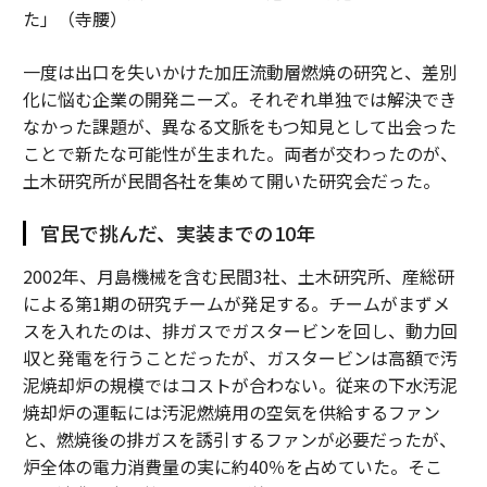
た」（寺腰）
一度は出口を失いかけた加圧流動層燃焼の研究と、差別
化に悩む企業の開発ニーズ。それぞれ単独では解決でき
なかった課題が、異なる文脈をもつ知見として出会った
ことで新たな可能性が生まれた。両者が交わったのが、
土木研究所が民間各社を集めて開いた研究会だった。
官民で挑んだ、実装までの10年
2002年、月島機械を含む民間3社、土木研究所、産総研
による第1期の研究チームが発足する。チームがまずメ
スを入れたのは、排ガスでガスタービンを回し、動力回
収と発電を行うことだったが、ガスタービンは高額で汚
泥焼却炉の規模ではコストが合わない。従来の下水汚泥
焼却炉の運転には汚泥燃焼用の空気を供給するファン
と、燃焼後の排ガスを誘引するファンが必要だったが、
炉全体の電力消費量の実に約40％を占めていた。そこ