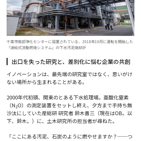
千葉市南部浄化センターに設置されている、2018年10月に運転を開始した
「過給式流動燃焼システム」の下水汚泥焼却炉
出口を失った研究と、差別化に悩む企業の共創
イノベーションは、最先端の研究室ではなく、思いがけ
ない場所から生まれることがある。
2000年代初頭、関東のとある下水処理場。亜酸化窒素
（N
O）の測定装置をセットし終え、夕方まで手持ち無
2
沙汰にしていた産総研 研究者 鈴木善三（現在はOB。以
下、鈴木。）に、土木研究所の担当者が尋ねた。
「ここにある汚泥、石炭のように燃やせますか？──つ