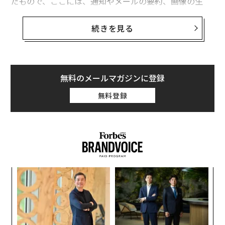
たもので、ここには、通知やメールの要約、画像の生
成、そしてiPhoneのテキストメッセージとSiriにOpenAI
が提供する人気チャットボットのChatGPTを統合するこ
続きを見る
とが含まれている。
無料のメールマガジンに登録
無料登録
ンツ
“
への
シ
た、
グ
小1
〜
にし
金
個