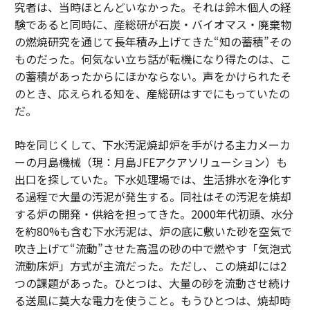
究者は、当時ほとんどいなかった。それは鈴木個人の経
験であると同時に、産総研が石炭・バイオマス・廃棄物
の燃焼研究を通じて長年積み上げてきた“知の蓄積”その
ものだった。何気ない立ち話が転機になり得たのは、こ
の蓄積があったからにほかならない。声をかけられたそ
のとき、応えられる知を、産総研はすでにもっていたの
だ。
時を同じくして、下水汚泥焼却炉を手がける主力メーカ
ーの月島機械（現：月島JFEアクアソリューション）も
出口を探していた。下水処理場では、生活排水を浄化す
る過程で大量の汚泥が発生する。同社はその汚泥を焼却
する炉の開発・供給を担ってきた。2000年代初頭、水分
を約80%も含む下水汚泥は、炉の底に敷いた砂を空気で
吹き上げて“流動”させた高温の砂の中で燃やす「気泡式
流動床炉」方式が主流だった。ただし、この焼却には2
つの課題があった。ひとつは、大量の砂を流動させ続け
る送風に莫大な電力を使うこと。もうひとつは、焼却時