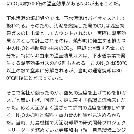
にCO
の約300倍の温室効果があるN
Oが出ることだ。
2
2
下水汚泥の焼却処分では、下水汚泥はバイオマスとして
扱われる。そのため、汚泥を燃焼した際のCO
は温室効
2
果ガスの排出量としてカウントされない。実際に温室効
果ガスとして計上されるのは、焼却時に発生する排ガス
中のN
Oと補助燃料由来のCO
、焼却で消費する電力の
2
2
分だ。特にN
O由来の温室効果ガスは、下水道事業で発
2
生する温室効果ガスの約2割も占める。このN
Oは850℃
2
以上の熱で窒素に分解されるが、当時の通常焼却は80
0℃前後にとどまっていた。
そこで各社が競ったのが、空気の速度を上げて砂を排ガ
スごと舞い上げ、回収して炉に戻す「循環式流動床」だ
った。砂と汚泥がよく混ざって炉内の温度を制御しやす
く、N
Oの抑制と燃料・電力費の削減が見込めるから
2
だ。当時、月島機械で汚泥焼却炉の研究開発プロジェク
トリーダーを務めていた寺腰和由（現：月島環境エンジ