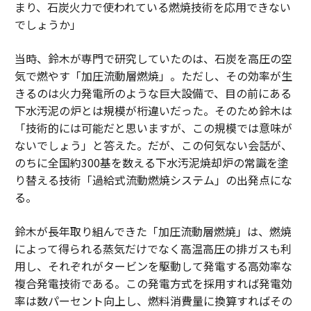
まり、石炭火力で使われている燃焼技術を応用できない
でしょうか」
当時、鈴木が専門で研究していたのは、石炭を高圧の空
気で燃やす「加圧流動層燃焼」。ただし、その効率が生
きるのは火力発電所のような巨大設備で、目の前にある
下水汚泥の炉とは規模が桁違いだった。そのため鈴木は
「技術的には可能だと思いますが、この規模では意味が
ないでしょう」と答えた。だが、この何気ない会話が、
のちに全国約300基を数える下水汚泥焼却炉の常識を塗
り替える技術「過給式流動燃焼システム」の出発点にな
る。
鈴木が長年取り組んできた「加圧流動層燃焼」は、燃焼
によって得られる蒸気だけでなく高温高圧の排ガスも利
用し、それぞれがタービンを駆動して発電する高効率な
複合発電技術である。この発電方式を採用すれば発電効
率は数パーセント向上し、燃料消費量に換算すればその