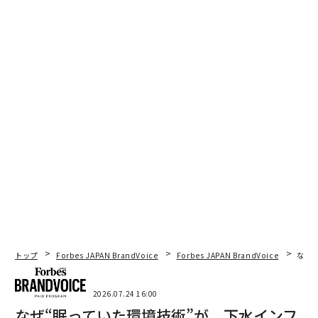
トップ
Forbes JAPAN BrandVoice
Forbes JAPAN BrandVoice
なぜ
2026.07.24 16:00
なぜ“眠っていた環境技術”が、下水インフ