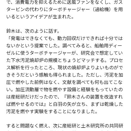
で、消費電力を抑えるために送風ファンをなくし、ガス
タービンの代わりにターボチャージャー（過給機）を用
いるというアイデアが生まれた。
鈴木は、次のように話す。
「発電はできなくても、動力回収だけできれば十分では
ないかという提案でした。調べてみると、船舶用ディー
ゼルに使うターボチャージャーが、研究会で想定してい
た下水汚泥焼却炉の規模とちょうどマッチする。プロセ
ス解析を行ったところ、現状の焼却炉よりよいものがで
きそうだという感触も得られました。ただし、汚泥を加
圧で燃やした前例はなく、文献を調べても何も出てこな
い。加圧流動層で物を燃やす設備と経験をもっていたの
は産総研だけだったので、『鈴木さんの装置を改造すれ
ば燃やせるのでは』と白羽の矢が立ち、まずは乾燥した
汚泥を燃やす実験をすることになりました。
すると問題なく燃え、次に産総研と土木研究所の共同研