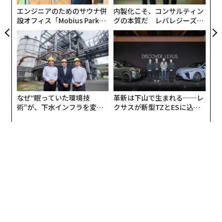
ェ
エンジニアのためのサウナ併
内製化こそ、コンサルティン
設オフィス「Mobius Park」
グの本質だ レバレジーズが
がオープン──タマディック
実践する、次世代ファームの
が健康経営を徹底する理由
全貌
なぜ“眠っていた環境技
革新は下山で生まれる──レ
術”が、下水インフラを変え
クサスが新型TZとESに込め
たのか──産総研×月島JFE
た「DISCOVER」の哲学
ユーザーは、Siriにタイプ入力できるようになった（Apple）
アクアソリューションの10年
iPhoneユーザーは、AIの進化によってSiriとのこれまで
以上に自然な会話が可能になり、デジタルアシスタント
がユーザーの画像ライブラリから写真を検索したり、テ
キストメッセージをスケジュールしたり、写真を編集し
たりできるようになる。