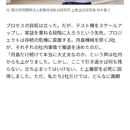
元･国立研究開発法人産業技術総合研究所 上級主任研究員 鈴木善三
プロセスの目処は立った。だが、テスト機をスケールア
ップし、実証を重ねる段階に入ろうという矢先、プロジ
ェクトは存続の危機に直面する。月島機械を除く2社
が、それぞれの社内事情で撤退を決めたのだ。
「月島だけ続けて本当に大丈夫なのか、という声は社内
からも上がりました。しかし、ここで引き返せば何も残
らない。立ち止まってはいけない、と上層部を必死に説
得しました。ただ、私たち1社だけでは、どんなに画期
的でも世の中に浸透させるのは難しいとも感じていた。
そこで、知り合いがいた同業の三機工業さんに声を掛
け、賛同してもらえることになりました」（寺腰）
05年、月島機械、三機工業、土木研究所、産総研による
第2期の研究が始動。翌06年には、新たにプロジェクト
に加わった三機工業の尽力により、北海道・長万部町