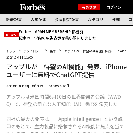
会員登録
ログイン
新着記事
人気記事
会員限定記事
カテゴリ
連載
コ
Forbes JAPAN MEMBERSHIP 新機能｜
NEWS
記事ページ内の広告表示を最小限にしました
トップ
テクノロジー
製品
アップルが「待望のAI機能」発表、iPhoneユー
2024.06.11 11:00
アップルが「待望のAI機能」発表、iPhone
ユーザーに無料でChatGPT提供
Antonio Pequeño IV | Forbes Staff
アップルは米国時間6月10日の世界開発者会議（WWD
C）で、待望の新たな人工知能（AI）機能を発表した。
同社の最大の発表は、「Apple Intelligence」という旗
印のもとで、主力製品に搭載されるAI機能に焦点を当て