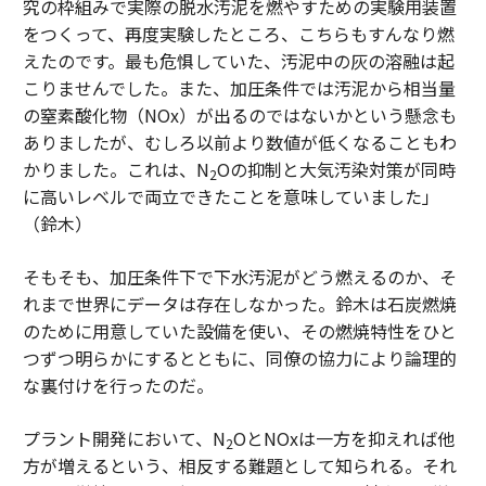
究の枠組みで実際の脱水汚泥を燃やすための実験用装置
をつくって、再度実験したところ、こちらもすんなり燃
えたのです。最も危惧していた、汚泥中の灰の溶融は起
こりませんでした。また、加圧条件では汚泥から相当量
の窒素酸化物（NOx）が出るのではないかという懸念も
ありましたが、むしろ以前より数値が低くなることもわ
かりました。これは、N
Oの抑制と大気汚染対策が同時
2
に高いレベルで両立できたことを意味していました」
（鈴木）
そもそも、加圧条件下で下水汚泥がどう燃えるのか、そ
れまで世界にデータは存在しなかった。鈴木は石炭燃焼
のために用意していた設備を使い、その燃焼特性をひと
つずつ明らかにするとともに、同僚の協力により論理的
な裏付けを行ったのだ。
プラント開発において、N
OとNOxは一方を抑えれば他
2
方が増えるという、相反する難題として知られる。それ