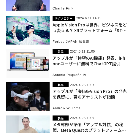
Charlie Fink
テクノロジー
2024.6.11 14:15
Apple Vision Proは世界、ビジネスをど
う変える？ XRプラットフォーム「STYL
Y」に聞く
Forbes JAPAN 編集部
製品
2024.6.11 11:00
アップルが「待望のAI機能」発表、iPh
oneユーザーに無料でChatGPT提供
Antonio Pequeño IV
製品
2024.4.25 19:00
アップルが「廉価版Vision Pro」の発売
を保留に、著名アナリストが指摘
Andrew Williams
製品
2024.4.25 10:30
メタ幹部が語る「アップル対抗」の秘
策、Meta Questのプラットフォーム開