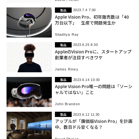
製品
2023.7.4 7:00
Apple Vision Pro、初年販売数は「40
万台以下」 生産で問題発生か
Siladitya Ray
製品
2023.6.25 8:30
AppleのVision Proに、スタートアップ
創業者が注目すべきワケ
James Riney
製品
2023.6.14 10:30
Apple Vision Pro唯一の問題は「ソーシ
ャルではない」こと
John Brandon
製品
2023.6.12 11:30
アップルが「廉価版Vision Pro」を計画
中、数百ドル安くなる？
David Phelan