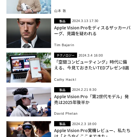
放
山本 敦
製品
2024.3.13 17:30
Apple Vision Proをディスるザッカーバ
ーグ、見識を疑われる
Tim Bajarin
テクノロジー
2024.3.4 16:00
「空間コンピューティング」時代に備
える、今見ておきたいTEDプレゼン8選
Cathy Hackl
製品
2024.2.21 8:30
Apple Vision Pro「第2世代モデル」発
売は2025年後半か
David Phelan
製品
2024.2.3 18:00
Apple Vision Pro実機レビュー、私たち
は「ようやくここまできた」