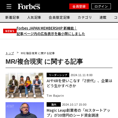
会員登録
ログイン
新着記事
人気記事
会員限定記事
カテゴリ
連載
コ
Forbes JAPAN MEMBERSHIP 新機能｜
NEWS
記事ページ内の広告表示を最小限にしました
トップ
MR/複合現実 に関する記事
MR/複合現実 に関する記事
リーダーシップ
2024.11.11 8:00
AIやXRを使いこなす「Z世代」、企業は
どう生かすべきか
Tim Bajarin
海外
2024.10.17 15:00
Magic Leap創業者の「AIスタートアッ
プ」が30億円のシード資金調達