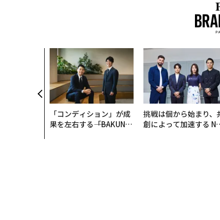
「コンディション」が成
挑戦は個から始まり、
果を左右する――「BAKUN
創によって加速する N
E」のTENTIALが支える
QAIN JAPAN 特別座談
「挑戦者の明日」