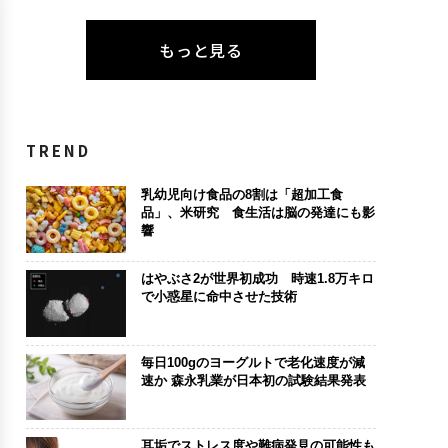
もっと見る
TREND
乳幼児向け食品の8割は「超加工食
品」、米研究 食生活は脳の発達にも影
響
はやぶさ2が世界初成功 時速1.8万キロ
で小惑星に命中させた技術
毎日100gのヨーグルトで老化速度が減
速か 森永乳業が日本初の試験結果発表
耳垢でストレス度や難病発見の可能性も