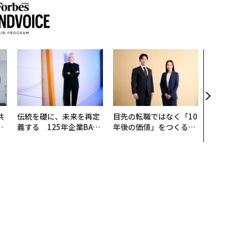
“泊
スパ
日本
（前
共
伝統を礎に、未来を再定
目先の転職ではなく「10
OR
義する 125年企業BAT
年後の価値」をつくる─
会
が挑むスモークレスな未
─アサインの長期伴走型
来
支援とは