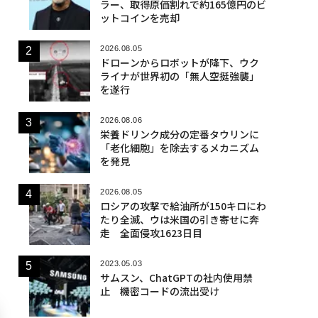
ラー、取得原価割れで約165億円のビ
ットコインを売却
2026.08.05
ドローンからロボットが降下、ウク
ライナが世界初の「無人空挺強襲」
を遂行
2026.08.06
栄養ドリンク成分の定番タウリンに
「老化細胞」を除去するメカニズム
を発見
2026.08.05
ロシアの攻撃で給油所が150キロにわ
たり全滅、ウは米国の引き寄せに奔
走 全面侵攻1623日目
2023.05.03
サムスン、ChatGPTの社内使用禁
止 機密コードの流出受け