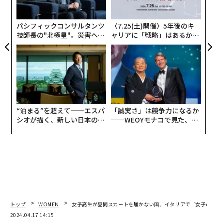
ン
パシフィックコンサルタンツ
〈7.25(土)開催〉5年後のキ
技師長の"北極星"。災害への
ャリアに「戦略」はあるか。
無力感を乗り越え見つけた、
トップエグゼクティブのキャ
防災一筋20年の答え
リアに触れる1日│CAREER S
UMMIT 2026
“泊まる”を超えて──エスパ
「誠実さ」は競争力になるか
シオが描く、新しい日本のラ
──WEOYモナコで見た、く
グジュアリー（前編）
ら寿司の経営哲学
トップ
WOMEN
女子高生が昼間スカートを履かない国、イタリアで「女子のズボンを
2024.04.17 14:15