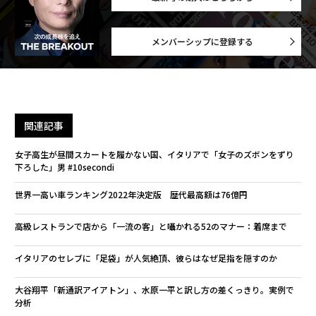
メンバーシップに登録する
関連記事
女子高生が昼間スカートを履かない国、イタリアで「女子のズボンをずり
下ろした」男 #10secondi
世界一高い車ランキング2022年決定版 歴代最高額は76億円
高級レストランで店から「一流の客」と囁かれる52のマナー：着席まで
イタリアのセレブに「足袋」が人気絶頂、彼らはなぜ足指を隠すのか
大谷翔平「新通訳アイアトン」、水原一平と訳し方の差くっきり。実例で
分析