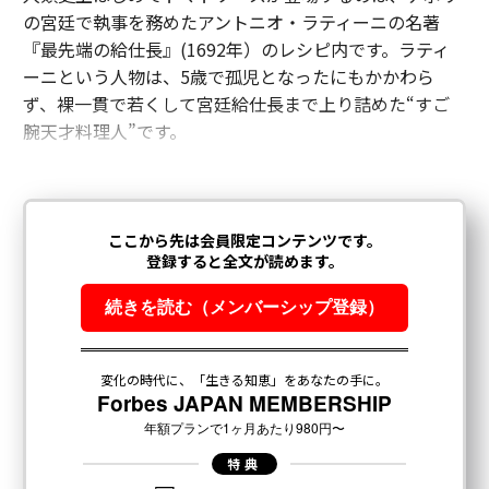
の宮廷で執事を務めたアントニオ・ラティーニの名著
『最先端の給仕⻑』(1692年）のレシピ内です。ラティ
ーニという⼈物は、5歳で孤児となったにもかかわら
ず、裸⼀貫で若くして宮廷給仕⻑まで上り詰めた“すご
腕天才料理⼈”です。