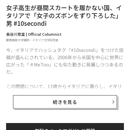
女子高生が昼間スカートを履かない国、イ
タリアで「女子のズボンをずり下ろした」
男 #10secondi
長谷川悠里 | Official Columnist
慶應義塾大学講師・イタリア文学研究者
今、イタリアでハッシュタグ「#10secondi」をつけた投
稿が盛んにされている。2006年から米国を中心に世界に
広がった「＃MeToo」にも似た動きに発展しつつあるの
だ。
この問題について、13歳からイタリアに暮らし、イタリ
ア事情に詳しい長谷川悠里氏に以下、ご寄稿いただい
た。
続きを見る
高校の約1500日間「1日もスカートを履かなか
った」