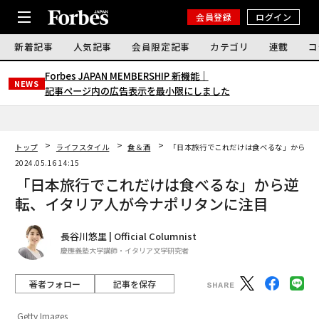
会員登録
ログイン
新着記事
人気記事
会員限定記事
カテゴリ
連載
コ
Forbes JAPAN MEMBERSHIP 新機能｜
NEWS
記事ページ内の広告表示を最小限にしました
トップ
ライフスタイル
食＆酒
「⽇本旅行でこれだけは⾷べるな」から逆
2024.05.16 14:15
「⽇本旅行でこれだけは⾷べるな」から逆
転、イタリア人が今ナポリタンに注目
長谷川悠里 | Official Columnist
慶應義塾大学講師・イタリア文学研究者
著者フォロー
記事を保存
Getty Images