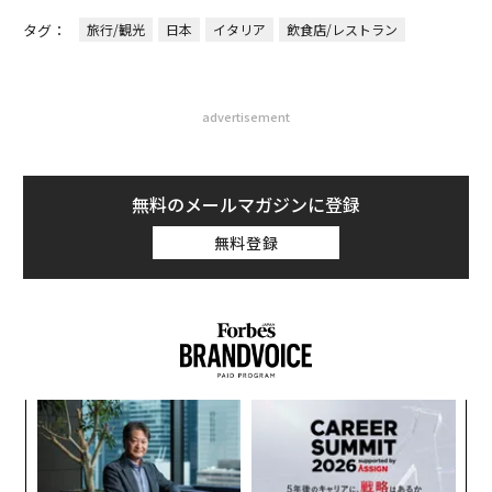
タグ：
旅行/観光
日本
イタリア
飲食店/レストラン
advertisement
無料のメールマガジンに登録
無料登録
ア
の
た
目
の