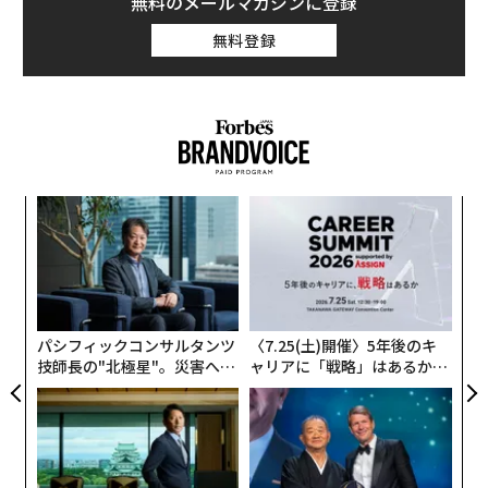
無料のメールマガジンに登録
無料登録
イタリアの女子高生は日中にスカートを履かない。公立
校にせよ私立校にせよ、イタリアに制服はないのだが、
不思議とその登校風景に、スカートを履いた女子高生の
姿は見当たらない。
筆者は13歳のときに日本を出た。のちイタリアで育ち、
ア
ミラノの高校と大学に通っており、高校に通学した合計
の
た
日数は約1500日を数えるのだが、実際に一日たりとてス
目
カートを履かなかったし、クラスメートがスカートを履
の
ン
いてきた日もない。
パシフィックコンサルタンツ
〈7.25(土)開催〉5年後のキ
イタリアにおいてスカートとは、明確な意図をもって着
技師長の"北極星"。災害への
ャリアに「戦略」はあるか。
無力感を乗り越え見つけた、
トップエグゼクティブのキャ
用されるものなのである。美しく早熟なイタリアの女性
防災一筋20年の答え
リアに触れる1日│CAREER S
たちは、十代の頃からすでに大人の色香を持つ。
UMMIT 2026
親にとってはズボンを履かせることは子を守る術とな