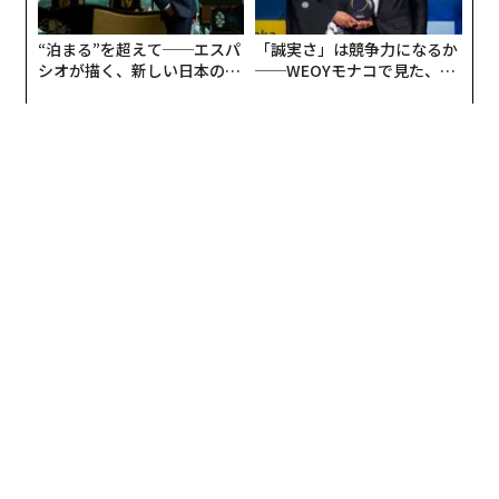
り、子どもたちにとっては、スカートは夜の町へ繰り出
し、本来の姿で花開くための武器となる。
“泊まる”を超えて──エスパ
「誠実さ」は競争力になるか
シオが描く、新しい日本のラ
──WEOYモナコで見た、く
グジュアリー（前編）
ら寿司の経営哲学
「#10secondi」というハッシュタグが、いま欧州でトレ
ンド入りしていることをご存じだろうか。「
#10secondi
」を検索してみれば、10秒のカウントダウンと共に“無
言で身体のプライベートな部分をまさぐる”、奇妙な動
画がたくさん出てくるだろう。
その“事件”の発生は、2022年4月にさかのぼる。イタリ
ア・ローマのある高校で管理人をしていた高齢男性と、
その高校の女子生徒が主人公である。
4月12日のこと、授業へ向かうため階段を上っていたラ
ウラ（仮名）は、背後から誰かがズボンに触ってくるの
を感じた。彼女は友だちかと思ったが、そこには見知っ
た顔の管理人の男性がいた。そして真昼間の校内で、彼
女は数秒間にわたって臀部を触られ、体を持ち上げられ