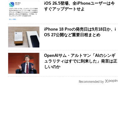
iOS 26.5登場、全iPhoneユーザーは今
すぐアップデートせよ
iPhone 18 Proの発売日は9月18日か、i
OS 27公開など重要日程まとめ
OpenAIサム・アルトマン「AIのシンギ
ュラリティはすでに到来した」発言は正
ンディション」が成
パシフィックコンサルタ
アフリカの農
しいのか
右する――「BAKUN
ンツ技師長の"北極星"。
小1の壁。2人
のTENTIALが支える
災害への無力感を乗り越
手にした「次
Recommended by
戦者の明日」
え見つけた、防災一筋20
年の答え