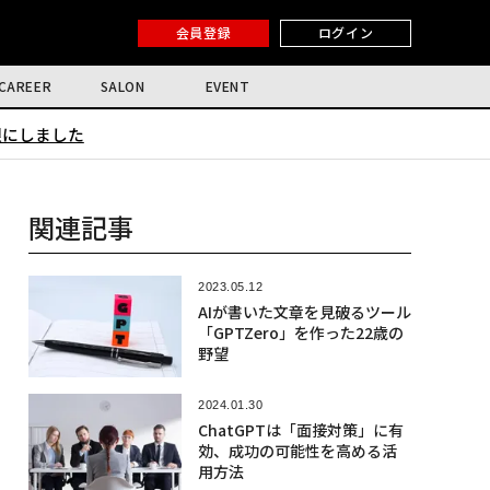
会員登録
ログイン
CAREER
SALON
EVENT
限にしました
関連記事
2023.05.12
AIが書いた文章を見破るツール
「GPTZero」を作った22歳の
野望
2024.01.30
ChatGPTは「面接対策」に有
効、成功の可能性を高める活
用方法