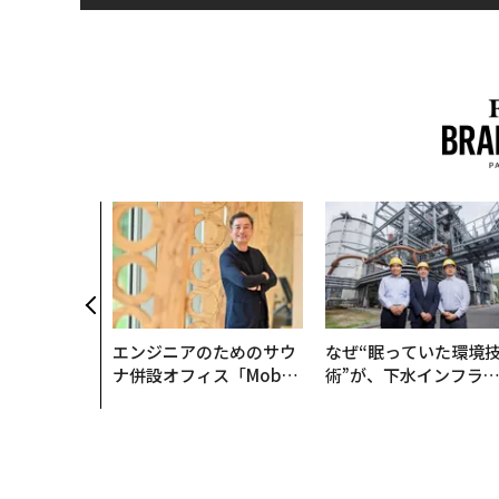
エンジニアのためのサウ
なぜ“眠っていた環境
ナ併設オフィス「Mobiu
術”が、下水インフラ
s Park」がオープン──
変えたのか──産総研
タマディックが健康経営
月島JFEアクアソリュ
を徹底する理由
ションの10年