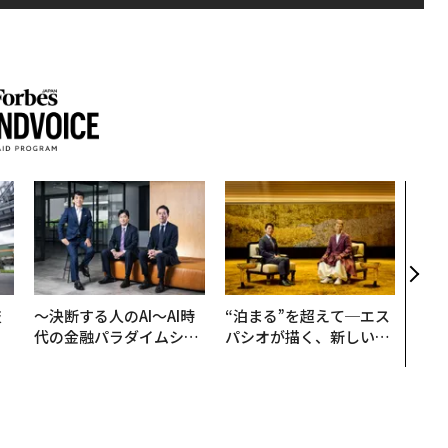
「コ
果を左
E」
「挑
技
〜決断する人のAI〜AI時
“泊まる”を超えて─エス
を
代の金融パラダイムシフ
パシオが描く、新しい日
×
ト、「超個別化」の核心
本のラグジュアリー（中
ー
【MUFG×ウェルスナビ
編）
×PwC】