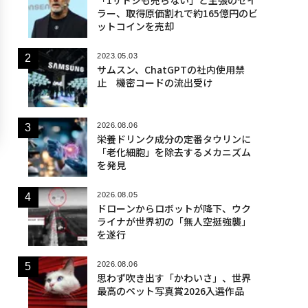
ラー、取得原価割れで約165億円のビ
ットコインを売却
2023.05.03
サムスン、ChatGPTの社内使用禁
止 機密コードの流出受け
2026.08.06
栄養ドリンク成分の定番タウリンに
「老化細胞」を除去するメカニズム
を発見
2026.08.05
ドローンからロボットが降下、ウク
ライナが世界初の「無人空挺強襲」
を遂行
2026.08.06
思わず吹き出す「かわいさ」、世界
最高のペット写真賞2026入選作品