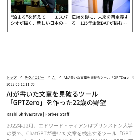
“泊まる”を超えて──エスパ
伝統を礎に、未来を再定義す
シオが描く、新しい日本のラ
る 125年企業BATが挑むス
グジュアリー（前編）
モークレスな未来
トップ
テクノロジー
AI
AIが書いた文章を見破るツール「GPTZero」を作
2023.05.12 11:30
AIが書いた文章を見破るツール
「GPTZero」を作った22歳の野望
Rashi Shrivastava | Forbes Staff
2022年12月、エドワード・ティアンはプリンストン大学
の寮で、ChatGPTが書いた文章を検出するツール「GPT