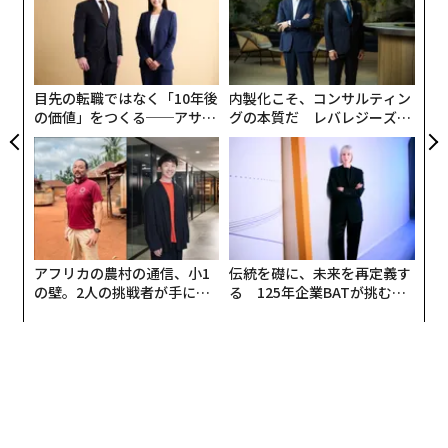
ト
革
リア
ク
UM
た「
目先の転職ではなく「10年後
内製化こそ、コンサルティン
の価値」をつくる──アサイ
グの本質だ レバレジーズが
ンの長期伴走型支援とは
実践する、次世代ファームの
全貌
アフリカの農村の通信、小1
伝統を礎に、未来を再定義す
の壁。2人の挑戦者が手にし
る 125年企業BATが挑むス
た「次なる武器」
モークレスな未来