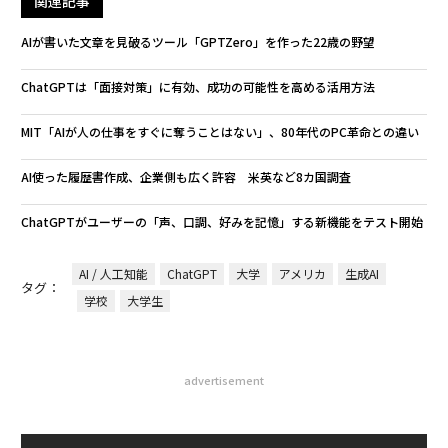
関連記事
AIが書いた文章を見破るツール「GPTZero」を作った22歳の野望
ChatGPTは「面接対策」に有効、成功の可能性を高める活用方法
MIT「AIが人の仕事をすぐに奪うことはない」、80年代のPC革命との違い
AI使った履歴書作成、企業側も広く許容 米英など8カ国調査
ChatGPTがユーザーの「声、口調、好みを記憶」する新機能をテスト開始
AI / 人工知能
ChatGPT
大学
アメリカ
生成AI
タグ：
学校
大学生
advertisement