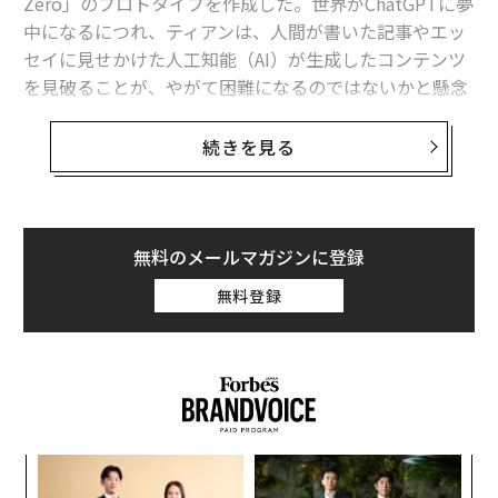
Zero」のプロトタイプを作成した。世界がChatGPTに夢
中になるにつれ、ティアンは、人間が書いた記事やエッ
セイに見せかけた人工知能（AI）が生成したコンテンツ
を見破ることが、やがて困難になるのではないかと懸念
し始めた。
続きを見る
22歳の彼は、冬休みの間にGPTZeroを開発し、この問題
に対処した。そして、春休みに今後の開発のための資金
調達に動いた。
無料のメールマガジンに登録
「今はまるで、パンドラの箱が開いたような状況だ。悪
無料登録
用される可能性がたくさんある」とティアンは1月のフ
ォーブスのインタビューでChatGPTについて語ってい
た。
〈7
ャ