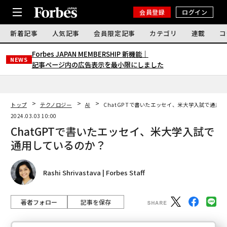
会員登録
ログイン
新着記事
人気記事
会員限定記事
カテゴリ
連載
コ
Forbes JAPAN MEMBERSHIP 新機能｜
NEWS
記事ページ内の広告表示を最小限にしました
トップ
テクノロジー
AI
ChatGPTで書いたエッセイ、米大学入試で通用
2024.03.03 10:00
ChatGPTで書いたエッセイ、米大学入試で
通用しているのか？
Rashi Shrivastava | Forbes Staff
著者フォロー
記事を保存