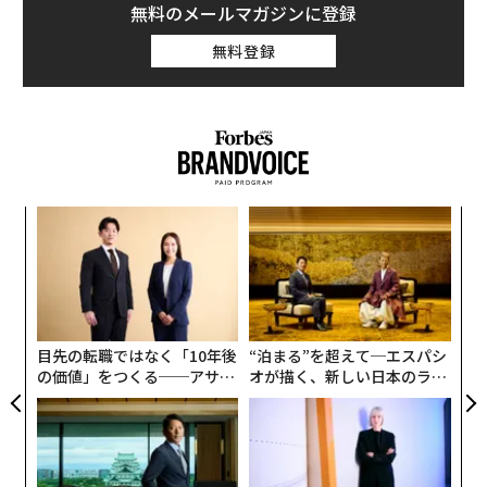
無料のメールマガジンに登録
無料登録
パ
技
無
革
防
ク
た「
目先の転職ではなく「10年後
“泊まる”を超えて─エスパシ
の価値」をつくる──アサイ
オが描く、新しい日本のラグ
ンの長期伴走型支援とは
ジュアリー（中編）