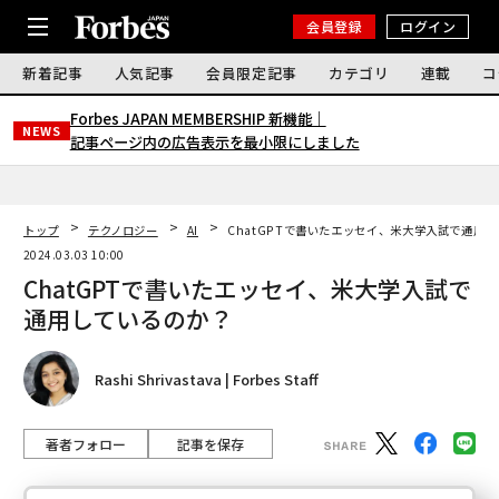
会員登録
ログイン
新着記事
人気記事
会員限定記事
カテゴリ
連載
コ
Forbes JAPAN MEMBERSHIP 新機能｜
NEWS
記事ページ内の広告表示を最小限にしました
トップ
テクノロジー
AI
ChatGPTで書いたエッセイ、米大学入試で通用
2024.03.03 10:00
ChatGPTで書いたエッセイ、米大学入試で
通用しているのか？
Rashi Shrivastava | Forbes Staff
著者フォロー
記事を保存