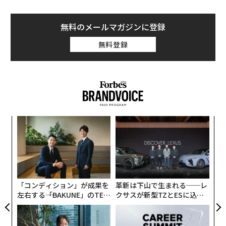
調達に動いた。
無料のメールマガジンに登録
「今はまるで、パンドラの箱が開いたような状況だ。悪
無料登録
用される可能性がたくさんある」とティアンは1月のフ
ォーブスのインタビューでChatGPTについて語ってい
た。
〜
織
う
“
T
シ
グ
「コンディション」が成果を
革新は下山で生まれる──レ
左右する――「BAKUNE」のTEN
クサスが新型TZとESに込め
TIALが支える「挑戦者の明
た「DISCOVER」の哲学
日」