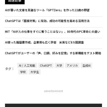
関連記事
AIが書いた文章を見破るツール「GPTZero」を作った22歳の野望
ChatGPTは「面接対策」に有効、成功の可能性を高める活用方法
MIT「AIが人の仕事をすぐに奪うことはない」、80年代のPC革命との違い
AI使った履歴書作成、企業側も広く許容 米英など8カ国調査
ChatGPTがユーザーの「声、口調、好みを記憶」する新機能をテスト開始
AI / 人工知能
ChatGPT
大学
アメリカ
生成AI
タグ：
学校
大学生
advertisement