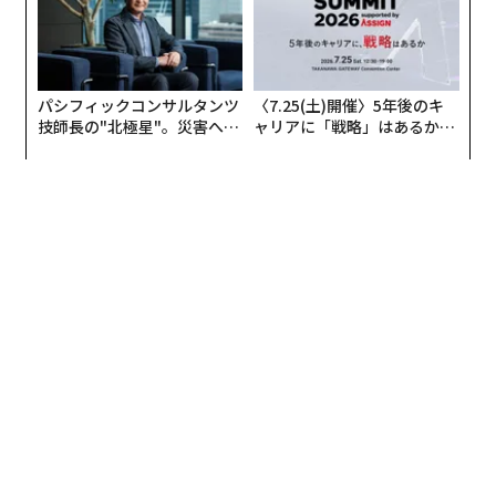
パシフィックコンサルタンツ
〈7.25(土)開催〉5年後のキ
技師長の"北極星"。災害への
ャリアに「戦略」はあるか。
無力感を乗り越え見つけた、
トップエグゼクティブのキャ
防災一筋20年の答え
リアに触れる1日│CAREER S
UMMIT 2026
編集＝上田裕資
2026年9月号発売中