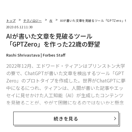
トップ
テクノロジー
AI
AIが書いた文章を見破るツール「GPTZero」を作
2023.05.12 11:30
AIが書いた文章を見破るツール
「GPTZero」を作った22歳の野望
Rashi Shrivastava | Forbes Staff
2022年12月、エドワード・ティアンはプリンストン大学
の寮で、ChatGPTが書いた文章を検出するツール「GPT
Zero」のプロトタイプを作成した。世界がChatGPTに夢
中になるにつれ、ティアンは、人間が書いた記事やエッ
セイに見せかけた人工知能（AI）が生成したコンテンツ
を見破ることが、やがて困難になるのではないかと懸念
し始めた。
続きを見る
22歳の彼は、冬休みの間にGPTZeroを開発し、この問題
に対処した。そして、春休みに今後の開発のための資金