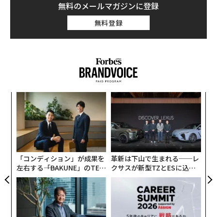
無料のメールマガジンに登録
無料登録
〜
織
う
“
T
シ
グ
「コンディション」が成果を
革新は下山で生まれる──レ
左右する――「BAKUNE」のTEN
クサスが新型TZとESに込め
TIALが支える「挑戦者の明
た「DISCOVER」の哲学
日」