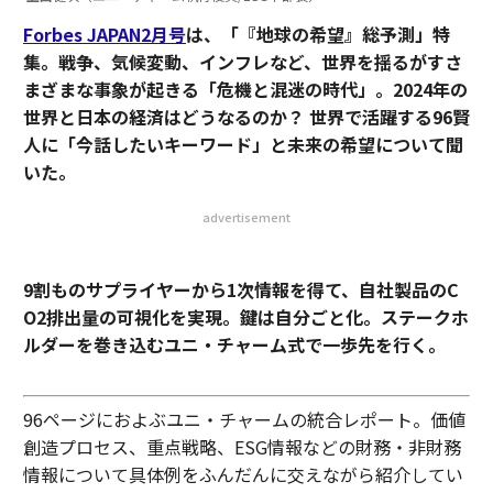
Forbes JAPAN2月号
は、「『地球の希望』総予測」特
集。戦争、気候変動、インフレなど、世界を揺るがすさ
まざまな事象が起きる「危機と混迷の時代」。2024年の
世界と日本の経済はどうなるのか？ 世界で活躍する96賢
人に「今話したいキーワード」と未来の希望について聞
いた。
advertisement
9割ものサプライヤーから1次情報を得て、自社製品のC
O2排出量の可視化を実現。鍵は自分ごと化。ステークホ
ルダーを巻き込むユニ・チャーム式で一歩先を行く。
96ページにおよぶユニ・チャームの統合レポート。価値
創造プロセス、重点戦略、ESG情報などの財務・非財務
情報について具体例をふんだんに交えながら紹介してい