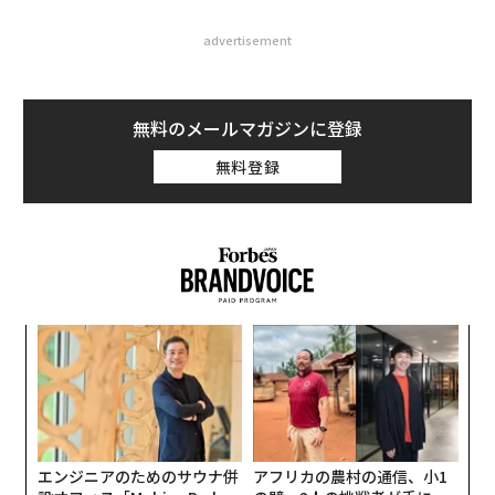
advertisement
無料のメールマガジンに登録
無料登録
キ
内
か。
グ
キャ
実
「
R S
全
左右
T
日
エンジニアのためのサウナ併
アフリカの農村の通信、小1