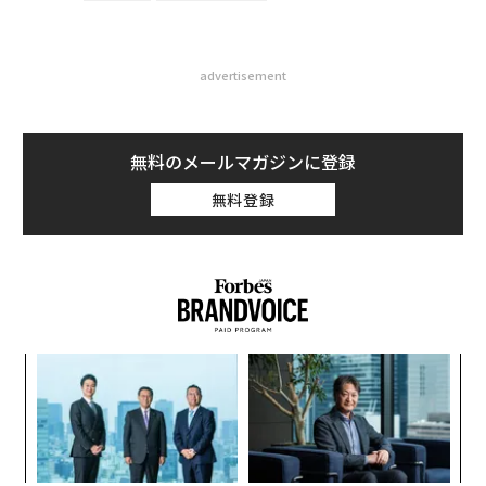
advertisement
無料のメールマガジンに登録
無料登録
ィン
エ
ズが
設オ
ムの
が
〈7
が
ャ
ト