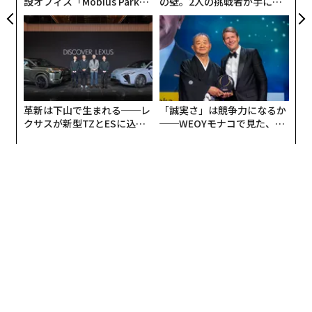
設オフィス「Mobius Park」
の壁。2人の挑戦者が手にし
がオープン──タマディック
た「次なる武器」
が健康経営を徹底する理由
革新は下山で生まれる──レ
「誠実さ」は競争力になるか
クサスが新型TZとESに込め
──WEOYモナコで見た、く
た「DISCOVER」の哲学
ら寿司の経営哲学