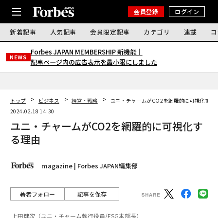
会員登録
ログイン
新着記事
人気記事
会員限定記事
カテゴリ
連載
コ
Forbes JAPAN MEMBERSHIP 新機能｜
NEWS
記事ページ内の広告表示を最小限にしました
トップ
ビジネス
経営・戦略
ユニ・チャームがCO2を網羅的に可視化する
2024.02.18 14:30
ユニ・チャームがCO2を網羅的に可視化す
る理由
magazine | Forbes JAPAN編集部
著者フォロー
記事を保存
上田健次（ユニ・チャーム執行役員/ESG本部長）