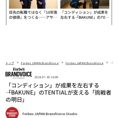
目先の転職ではなく「10年後
「コンディション」が成果を
の価値」をつくる──アサイ
左右する――「BAKUNE」のTEN
ンの長期伴走型支援とは
TIALが支える「挑戦者の明
日」
トップ
Forbes JAPAN BrandVoice
Forbes JAPAN BrandVoice
「コン
2026.07.30 16:00
「コンディション」が成果を左右する
――「BAKUNE」のTENTIALが支える「挑戦者
の明日」
Forbes JAPAN BrandVoice Studio