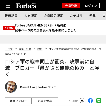
会員登録
ログイン
新着記事
人気記事
会員限定記事
カテゴリ
連載
コ
Forbes JAPAN MEMBERSHIP 新機能｜
NEWS
記事ページ内の広告表示を最小限にしました
トップ
経済・社会
欧州
ロシア軍の戦車同士が衝突、攻撃前に自滅 ブロ
2024.02.06 12:30
ロシア軍の戦車同士が衝突、攻撃前に自
滅 ブロガー「愚かさと無能の極み」と嘆
く
David Axe | Forbes Staff
著者フォロー
記事を保存