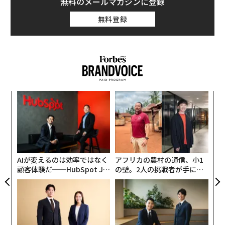
無料のメールマガジンに登録
無料登録
エ
変え
設オ
FE
が
ンツ
〈7
0年
が
への
ャ
た、
ト
リア
AIが変えるのは効率ではなく
アフリカの農村の通信、小1
UM
顧客体験だ──HubSpot Ja
の壁。2人の挑戦者が手にし
panが語る「Grow Better」
た「次なる武器」
な組織のつくり方