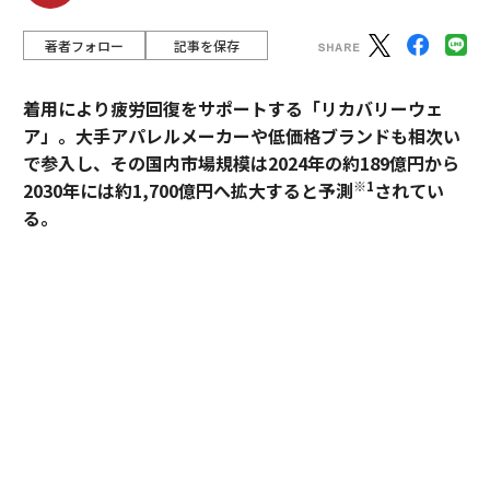
著者フォロー
記事を保存
着用により疲労回復をサポートする「リカバリーウェ
ア」。大手アパレルメーカーや低価格ブランドも相次い
で参入し、その国内市場規模は2024年の約189億円から
※1
2030年には約1,700億円へ拡大すると予測
されてい
る。
過熱するマーケットにおいて、価格競争とは一線を画す
ブランドとして独自のポジションを築いているのが、TE
NTIALの「BAKUNE」だ。「挑戦する人のコンディショ
ンに向き合い、ポテンシャルを引き出す」——。この一
貫した思想はどこから生まれ、いかにして製品に落とし
込まれているのか。同社の哲学と、それを支える研究開
発の最前線を追った。