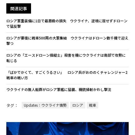
関連記事
ロシア軍重装備に1日で最悪級の損失 ウクライナ、逆境に屈せずドローン
で猛反撃
ロシアが要衝に戦車500両の大軍集結 ウクライナはドローン数千機で迎え
撃つ
ロシアの「エースドローン操縦士」殺害を機にウクライナは南部で攻勢に
転じる
「ばかでかくて、すごくうるさい」 ロシア兵がおののくチャレンジャー2
戦車の戦い方
ウクライナの無人艇群がロシア軍艦に猛襲、機銃掃射かわし撃沈
タグ：
Updates：ウクライナ情勢
ロシア
戦車